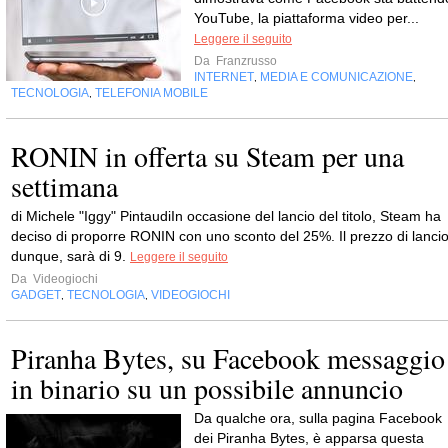
YouTube, la piattaforma video per...
Leggere il seguito
Da
Franzrusso
INTERNET
MEDIA E COMUNICAZIONE
,
,
TECNOLOGIA
TELEFONIA MOBILE
,
RONIN in offerta su Steam per una
settimana
di Michele "Iggy" PintaudiIn occasione del lancio del titolo, Steam ha
deciso di proporre RONIN con uno sconto del 25%. Il prezzo di lancio
dunque, sarà di 9.
Leggere il seguito
Da
Videogiochi
GADGET
TECNOLOGIA
VIDEOGIOCHI
,
,
Piranha Bytes, su Facebook messaggio
in binario su un possibile annuncio
Da qualche ora, sulla pagina Facebook
dei Piranha Bytes, è apparsa questa