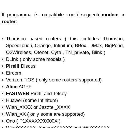
Il programma è compatibile con i seguenti
modem e
router
:
Thomson based routers ( this includes Thomson,
SpeedTouch, Orange, Infinitum, BBox, DMax, BigPond,
O2Wireless, Otenet, Cyta , TN_private, Blink )
DLink ( only some models )
Pirelli
Discus
Eircom
Verizon FiOS ( only some routers supported)
Alice
AGPF
FASTWEB
Pirelli and Telsey
Huawei (some Infinitum)
Wlan_XXXX or Jazztel_XXXX
Wlan_XX ( only some are supported)
Ono ( P1XXXXXX0000X )
WlanXXXXXX, YacomXXXXXX and WifiXXXXXX