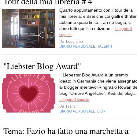
Tour della mia libreria # 4
Quarto appuntamento con il tour della
mia libreria, e direi che coi gialli e thriller
abbiamo quasi finito... ah no bugia, ci
sono tutti quelli in edizione...
Leggere il
seguito
Da
Leggiamo
DIARIO PERSONALE
TALENTI
,
"Liebster Blog Award"
Il Liebester Blog Award è un premio
ideato in Germania,che viene assegnat
ai blogger meritevoliRingrazio Rowan de
blog "Ombre Angeliche"; Kedi del blog...
Leggere il seguito
Da
Franci
DIARIO PERSONALE
LIBRI
,
Tema: Fazio ha fatto una marchetta a