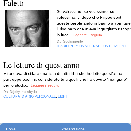
Faletti
Se volessimo, se volassimo, se
valessimo…. dopo che Filippo sentì
queste parole andò in bagno a vomitare
il riso nero che aveva ingurgitato riscopr
la luce...
Leggere il seguito
Da
Svolgimento
DIARIO PERSONALE
RACCONTI
TALENTI
,
,
Le letture di quest'anno
Mi andava di stilare una lista di tutti i libri che ho letto quest'anno,
purtroppo pochini, considerato tutti quelli che ho dovuto "mangiare"
per lo studio...
Leggere il seguito
Da
Drjekyllmisshyde
CULTURA
DIARIO PERSONALE
LIBRI
,
,
Home
Presentazione