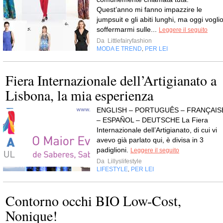
Quest’anno mi fanno impazzire le
jumpsuit e gli abiti lunghi, ma oggi vogli
soffermarmi sulle...
Leggere il seguito
Da
Littlefairyfashion
MODA E TREND
PER LEI
,
Fiera Internazionale dell’Artigianato a
Lisbona, la mia esperienza
ENGLISH – PORTUGUÊS – FRANÇAIS
– ESPAÑOL – DEUTSCHE La Fiera
Internazionale dell’Artigianato, di cui vi
avevo già parlato qui, è divisa in 3
padiglioni.
Leggere il seguito
Da
Lillyslifestyle
LIFESTYLE
PER LEI
,
Contorno occhi BIO Low-Cost,
Nonique!