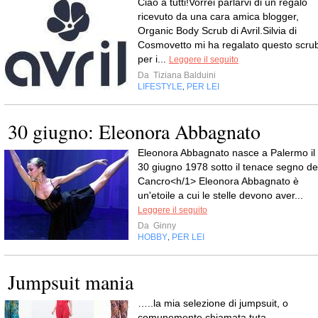
Ciao a tutti!Vorrei parlarvi di un regalo
ricevuto da una cara amica blogger,
Organic Body Scrub di Avril.Silvia di
Cosmovetto mi ha regalato questo scru
per i...
Leggere il seguito
Da
Tiziana Balduini
LIFESTYLE
PER LEI
,
30 giugno: Eleonora Abbagnato
Eleonora Abbagnato nasce a Palermo il
30 giugno 1978 sotto il tenace segno de
Cancro<h/1> Eleonora Abbagnato è
un'etoile a cui le stelle devono aver...
Leggere il seguito
Da
Ginny
HOBBY
PER LEI
,
Jumpsuit mania
…..la mia selezione di jumpsuit, o
comunemente chiamata tuta.