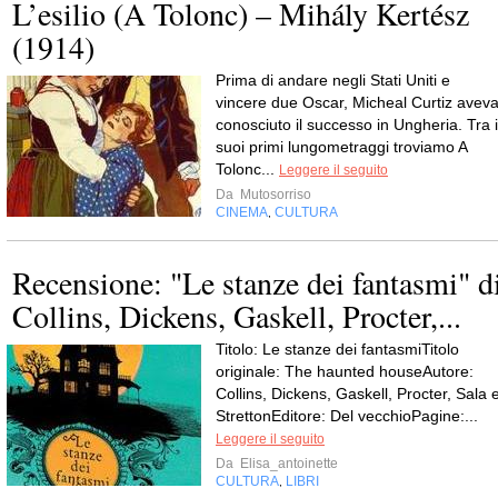
L’esilio (A Tolonc) – Mihály Kertész
(1914)
Prima di andare negli Stati Uniti e
vincere due Oscar, Micheal Curtiz avev
conosciuto il successo in Ungheria. Tra i
suoi primi lungometraggi troviamo A
Tolonc...
Leggere il seguito
Da
Mutosorriso
CINEMA
CULTURA
,
Recensione: "Le stanze dei fantasmi" d
Collins, Dickens, Gaskell, Procter,...
Titolo: Le stanze dei fantasmiTitolo
originale: The haunted houseAutore:
Collins, Dickens, Gaskell, Procter, Sala 
StrettonEditore: Del vecchioPagine:...
Leggere il seguito
Da
Elisa_antoinette
CULTURA
LIBRI
,