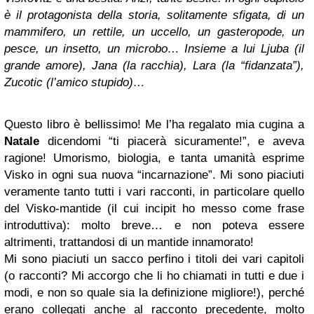
è il protagonista della storia, solitamente sfigata, di un
mammifero, un rettile, un uccello, un gasteropode, un
pesce, un insetto, un microbo… Insieme a lui Ljuba (il
grande amore), Jana (la racchia), Lara (la “fidanzata”),
Zucotic (l’amico stupido)…
Questo libro è bellissimo! Me l’ha regalato mia cugina a
Natale
dicendomi “ti piacerà sicuramente!”, e aveva
ragione! Umorismo, biologia, e tanta umanità esprime
Visko in ogni sua nuova “incarnazione”. Mi sono piaciuti
veramente tanto tutti i vari racconti, in particolare quello
del Visko-mantide (il cui incipit ho messo come frase
introduttiva): molto breve… e non poteva essere
altrimenti, trattandosi di un mantide innamorato!
Mi sono piaciuti un sacco perfino i titoli dei vari capitoli
(o racconti? Mi accorgo che li ho chiamati in tutti e due i
modi, e non so quale sia la definizione migliore!), perché
erano collegati anche al racconto precedente, molto