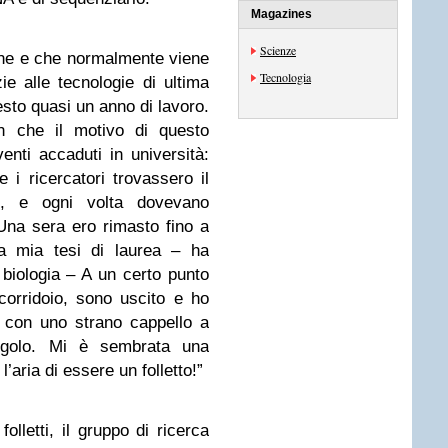
Magazines
Scienze
ine e che normalmente viene
Tecnologia
e alle tecnologie di ultima
esto quasi un anno di lavoro.
en che il motivo di questo
enti accaduti in università:
e i ricercatori trovassero il
o, e ogni volta dovevano
“Una sera ero rimasto fino a
la mia tesi di laurea – ha
 biologia – A un certo punto
 corridoio, sono uscito e ho
a con uno strano cappello a
angolo. Mi è sembrata una
’aria di essere un folletto!”
olletti, il gruppo di ricerca