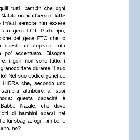
illi tutti i bambini che, ogni
o Natale un bicchiere di
latte
no infatti sembra non essere
 il suo gene LCT. Purtroppo,
sione del gene FTO che lo
 questo ci stupisce: tutti
 po’ accentuato. Bisogna
, i geni non sono tutto: i
 sgranocchiare durante il suo
rto! Nel suo codice genetico
ne KIBRA che, secondo uno
sembra attribuire ai suoi
oria: questa capacità è
 Babbo Natale, che deve
lioni di bambini sparsi nel
e lui sbaglia, ogni bimbo lo
mano, no?