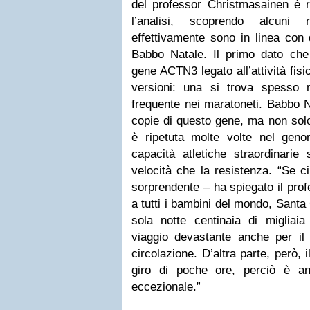
del professor Christmasainen è r
l’analisi, scoprendo alcuni r
effettivamente sono in linea con
Babbo Natale. Il primo dato che s
gene ACTN3 legato all’attività fisi
versioni: una si trova spesso ne
frequente nei maratoneti. Babbo 
copie di questo gene, ma non solo
è ripetuta molte volte nel geno
capacità atletiche straordinarie
velocità che la resistenza. “Se c
sorprendente – ha spiegato il prof
a tutti i bambini del mondo, Sant
sola notte centinaia di migliaia
viaggio devastante anche per il 
circolazione. D’altra parte, però, 
giro di poche ore, perciò è an
eccezionale.”