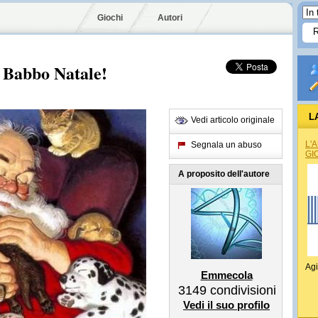
Giochi
Autori
i Babbo Natale!
L
Vedi articolo originale
L'
Segnala un abuso
GI
A proposito dell'autore
Agi
Emmecola
3149
condivisioni
Vedi il suo profilo