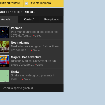
Tutto sull'autore
Diventa membro
 GIOCHI SU PAPERBLOG
Arcade
Casino'
Rompicapo
Pacman
Pac-Man é un video gioco creato nel
1979 da Toru......
Gioca
Nostradamus
Nostradamus è un gioco " shoot them
up" con una......
Gioca
Magical Cat Adventure
Riscopri Magical Cat Adventure, un
gioco d'arcade......
Gioca
Snake
Snake è un videogioco presente in
molti......
Gioca
Scopri lo spazio giochi di