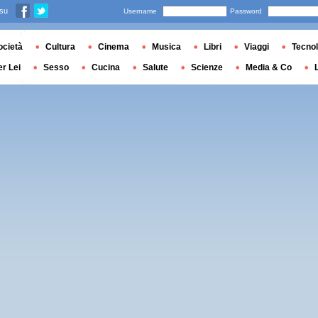
 su
Username
Password
ocietà
Cultura
Cinema
Musica
Libri
Viaggi
Tecnol
er Lei
Sesso
Cucina
Salute
Scienze
Media & Co