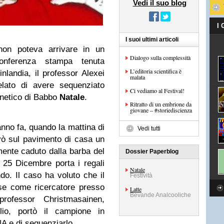
Vedi il suo blog
I
I suoi ultimi articoli
non poteva arrivare in un
Dialogo sulla complessità
nferenza stampa tenuta
L’editoria scientifica è
inlandia, il professor Alexei
malata
lato di avere sequenziato
Ci vediamo al Festival!
enetico di Babbo
Natale
.
Ritratto di un embrione da
giovane – #storiediscienza
anno fa, quando la mattina di
Vedi tutti
vò sul pavimento di casa un
mente caduto dalla barba del
Dossier Paperblog
 25 Dicembre porta i regali
Natale
ndo. Il caso ha voluto che il
Festività
se come ricercatore presso
Latte
Bevande Analcooliche
professor Christmasainen,
lio, portò il campione in
DNA e di sequenziarlo.