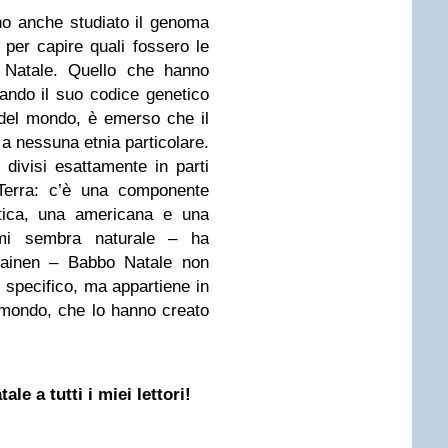
anno anche studiato il genoma
 per capire quali fossero le
o Natale. Quello che hanno
ando il suo codice genetico
i del mondo, è emerso che il
a nessuna etnia particolare.
divisi esattamente in parti
a Terra: c’è una componente
atica, una americana e una
 mi sembra naturale – ha
asainen – Babbo Natale non
specifico, ma appartiene in
l mondo, che lo hanno creato
le a tutti i miei lettori!