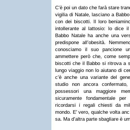
C’è poi un dato che farà stare tranqu
vigilia di Natale, lasciano a Babb
con dei biscotti. Il loro beniami
intollerante al lattosio: lo dice
Babbo Natale ha anche una ver
predispone all’obesità. Nemmeno
conosciamo il suo pancione un
ammettere però che, come sempre
biscotti che il Babbo si ritrova a
lungo viaggio non lo aiutano di ce
c’è anche una variante del ge
studio non ancora confermato, 
possessori una maggiore mem
sicuramente fondamentale per
ricordarsi i regali chiesti da mi
mondo. E’ vero, qualche volta anch
sa. Ma d’altra parte sbagliare è u