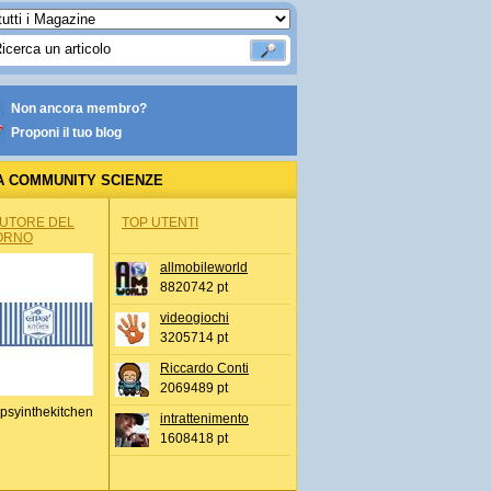
Non ancora membro?
Proponi il tuo blog
A COMMUNITY SCIENZE
AUTORE DEL
TOP UTENTI
ORNO
allmobileworld
8820742 pt
videogiochi
3205714 pt
Riccardo Conti
2069489 pt
psyinthekitchen
intrattenimento
1608418 pt