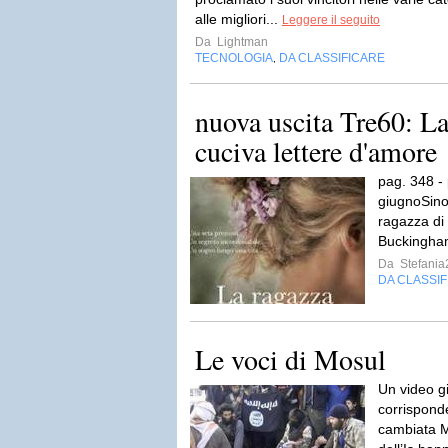
alle migliori...
Leggere il seguito
Da
Lightman
TECNOLOGIA
DA CLASSIFICARE
,
nuova uscita Tre60: La
cuciva lettere d'amore
pag. 348 - 
giugnoSino
ragazza di 
Buckingha
Da
Stefania
DA CLASSI
Le voci di Mosul
Un video gi
corrispond
cambiata M