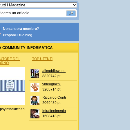
Non ancora membro?
Proponi il tuo blog
A COMMUNITY INFORMATICA
AUTORE DEL
TOP UTENTI
ORNO
allmobileworld
8820742 pt
videogiochi
3205714 pt
Riccardo Conti
2069489 pt
psyinthekitchen
intrattenimento
1608418 pt