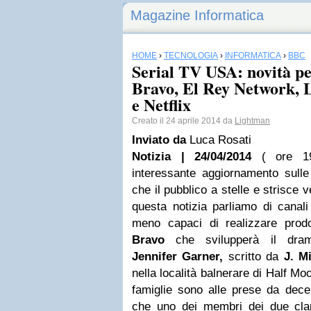
Magazine Informatica
HOME
›
TECNOLOGIA
›
INFORMATICA
›
BBC
Serial TV USA: novità 
Bravo, El Rey Network, 
e Netflix
Creato il 24 aprile 2014 da
Lightman
Inviato da
Luca Rosati
Notizia | 24/04/2014
( ore 1
interessante aggiornamento sulle
che il pubblico a stelle e strisce 
questa notizia parliamo di canal
meno capaci di realizzare prodot
Bravo
che svilupperà il dram
Jennifer Garner,
scritto da
J. M
nella località balnerare di Half Mo
famiglie sono alle prese da decen
che uno dei membri dei due cla