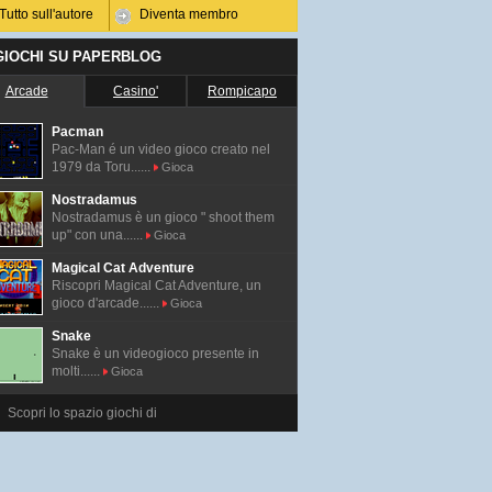
Tutto sull'autore
Diventa membro
 GIOCHI SU PAPERBLOG
Arcade
Casino'
Rompicapo
Pacman
Pac-Man é un video gioco creato nel
1979 da Toru......
Gioca
Nostradamus
Nostradamus è un gioco " shoot them
up" con una......
Gioca
Magical Cat Adventure
Riscopri Magical Cat Adventure, un
gioco d'arcade......
Gioca
Snake
Snake è un videogioco presente in
molti......
Gioca
Scopri lo spazio giochi di