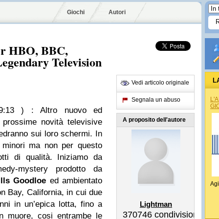
Giochi
Autori
per HBO, BBC,
Legendary Television
L
Vedi articolo originale
L'
Segnala un abuso
GI
9:13 )
: Altro nuovo ed
A proposito dell'autore
 prossime novità televisive
vedranno sui loro schermi. In
i minori ma non per questo
ti di qualità. Iniziamo da
edy-mystery prodotto da
ills Goodloe
ed ambientato
Agi
on Bay, California, in cui due
ni in un’epica lotta, fino a
Lightman
370746
condivisioni
n muore, cosi entrambe le