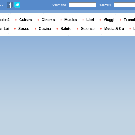
 su
Username
Password
ocietà
Cultura
Cinema
Musica
Libri
Viaggi
Tecnol
er Lei
Sesso
Cucina
Salute
Scienze
Media & Co