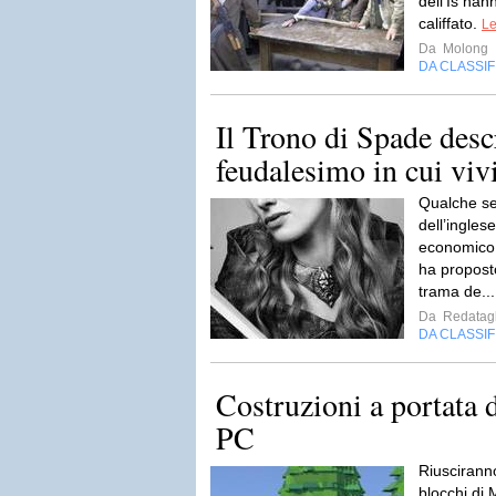
dell’Is han
califfato.
Le
Da
Molong
DA CLASSI
Il Trono di Spade desc
feudalesimo in cui vi
Qualche se
dell’ingles
economico
ha proposto
trama de..
Da
Redatagl
DA CLASSI
Costruzioni a portata d
PC
Riusciranno
blocchi di