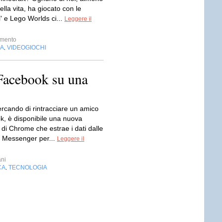
ella vita, ha giocato con le
i' e Lego Worlds ci...
Leggere il
imento
IA
VIDEOGIOCHI
,
 Facebook su una
ercando di rintracciare un amico
k, è disponibile una nuova
di Chrome che estrae i dati dalle
di Messenger per...
Leggere il
ni
CA
TECNOLOGIA
,