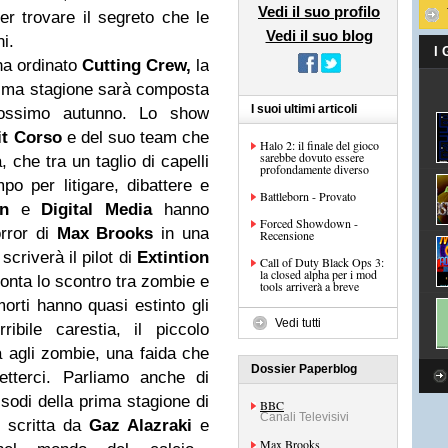
Vedi il suo profilo
er trovare il segreto che le
Vedi il suo blog
ni.
I
a ordinato
Cutting Crew,
la
prima stagione sarà composta
I suoi ultimi articoli
prossimo autunno. Lo show
t Corso
e del suo team che
Halo 2: il finale del gioco
sarebbe dovuto essere
, che tra un taglio di capelli
profondamente diverso
po per litigare, dibattere e
Battleborn - Provato
n
e
Digital Media
hanno
Forced Showdown -
orror di
Max Brooks
in una
Recensione
scriverà il pilot di
Extintion
Call of Duty Black Ops 3:
la closed alpha per i mod
conta lo scontro tra zombie e
tools arriverà a breve
rti hanno quasi estinto gli
Vedi tutti
ibile carestia, il piccolo
a agli zombie, una faida che
Dossier Paperblog
etterci. Parliamo anche di
isodi della prima stagione di
BBC
Canali Televisivi
, scritta da
Gaz Alazraki
e
Max Brooks