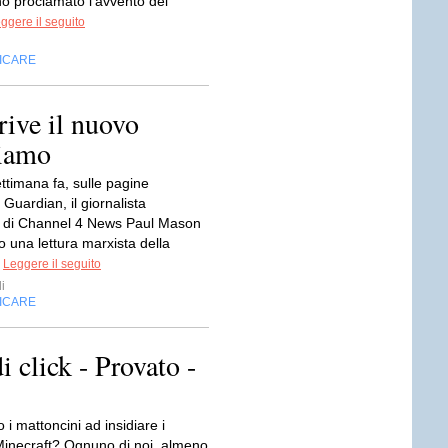
no proclamato l’avvento del
ggere il seguito
FICARE
rive il nuovo
viamo
ttimana fa, sulle pagine
e Guardian, il giornalista
 di Channel 4 News Paul Mason
 una lettura marxista della
.
Leggere il seguito
i
FICARE
i click - Provato -
 i mattoncini ad insidiare i
 Minecraft? Ognuno di noi, almeno