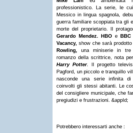
Mike Lam
ed ambientata n
professionistico. La serie, le cu
Messico in lingua spagnola, debu
guerra familiare scoppiata tra gli e
morte del proprietario. Il protag
Gerardo Mendez. HBO
e
BBC
Vacancy,
show che sarà prodotto
Rowling,
una miniserie in tre p
romanzo della scrittrice, nota p
Harry Potter
.
Il progetto televis
Pagford, un piccolo e tranquillo vil
nasconde una serie infinita di 
coinvolti gli stessi abitanti. Le 
del consigliere municipale, che far
pregiudizi e frustrazioni. &appId;
Potrebbero interessarti anche :