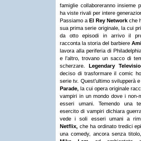
famiglie collaboreranno insieme p
ha viste rivali per intere generazio
Passiamo a
El Rey Network
che h
sua prima serie originale, la cui 
da otto episodi in arrivo il 
racconta la storia del barbiere
Ami
lavora alla periferia di Philadelphia
e l'altro, trovano un sacco di tem
scherzare.
Legendary Televisio
deciso di trasformare il comic h
serie tv. Quest'ultimo svilupperà e 
Parade,
la cui opera originale rac
vampiri in un mondo dove i non-mo
esseri umani. Temendo una terr
esercito di vampiri dichiara guerr
vede i soli esseri umani a rim
Netflix,
che ha ordinato tredici ep
una comedy, ancora senza titolo