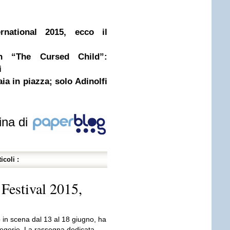
national 2015, ecco il
n “The Cursed Child”:
i
ia in piazza; solo Adinolfi
ina di
icoli :
Festival 2015,
 in scena dal 13 al 18 giugno, ha
ategorie. La rassegna dedicata