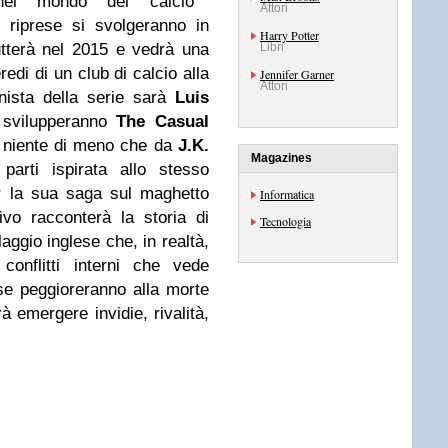
el mondo del calcio
Attori
i riprese si svolgeranno in
Harry Potter
tterà nel 2015 e vedrà una
Libri
redi di un club di calcio alla
Jennifer Garner
Attori
onista della serie sarà
Luis
svilupperanno
The Casual
 niente di meno che da
J.K.
Magazines
arti ispirata allo stesso
er la sua saga sul maghetto
Informatica
ivo racconterà la storia di
Tecnologia
laggio inglese che, in realtà,
conflitti interni che vede
cose peggioreranno alla morte
à emergere invidie, rivalità,