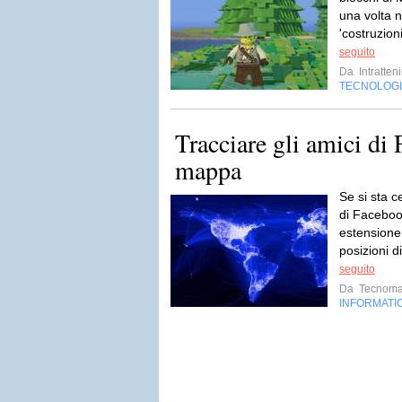
una volta n
'costruzion
seguito
Da
Intratten
TECNOLOG
Tracciare gli amici di
mappa
Se si sta c
di Faceboo
estensione 
posizioni 
seguito
Da
Tecnoma
INFORMATI