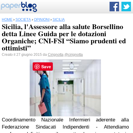
HOME
›
SOCIETÀ
›
OPINIONI
›
SICILIA
Sicilia, l'Assessore alla salute Borsellino
detta Linee Guida per le dotazioni
Organiche; CNI-FSI “Siamo prudenti ed
ottimisti”
Creato il 27 giugno 2015 da
Cirignotta
@cirignotta
Save
Coordinamento Nazionale Infermieri aderente alla
Federazione Sindacati Indipendenti - Attendiamo