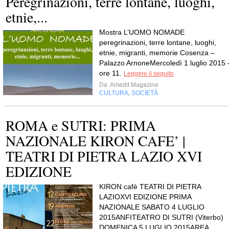
Peregrinazioni, terre lontane, luoghi,
etnie,...
Mostra L’UOMO NOMADE
peregrinazioni, terre lontane, luoghi,
etnie, migranti, memorie Cosenza –
Palazzo ArnoneMercoledì 1 luglio 2015 
ore 11.
Leggere il seguito
Da
Amedit Magazine
CULTURA
SOCIETÀ
,
ROMA e SUTRI: PRIMA
NAZIONALE KIRON CAFE’ |
TEATRI DI PIETRA LAZIO XVI
EDIZIONE
KIRON cafè TEATRI DI PIETRA
LAZIOXVI EDIZIONE PRIMA
NAZIONALE SABATO 4 LUGLIO
2015ANFITEATRO DI SUTRI (Viterbo)
DOMENICA 5 LUGLIO 2015AREA