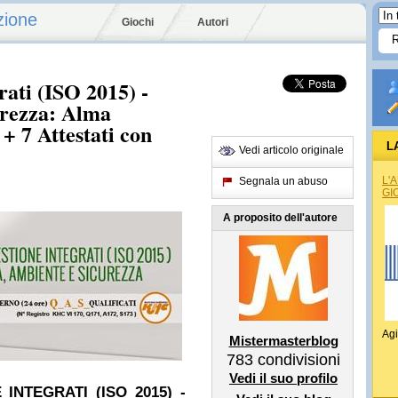
zione
Giochi
Autori
rati (ISO 2015) -
urezza: Alma
+ 7 Attestati con
L
Vedi articolo originale
L'
Segnala un abuso
GI
A proposito dell'autore
Agi
Mistermasterblog
783
condivisioni
Vedi il suo profilo
 INTEGRATI (ISO 2015) -