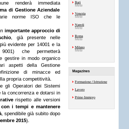
Bari
mune renderà immediata
Mete
ema di Gestione Aziendale
Venezia
e varie norme ISO che le
Mete
Napoli
Mete
un
importante approccio di
Roma
schio
, già presente nelle
Mete
(più evidente per 14001 e la
Milano
Mete
9001) che permetterà
 e gestire in modo organico
ari aspetti della Gestione
Magazines
finizione di minacce ed
la propria competitività.
Formazione / Istruzione
e gli Operatori dei Sistemi
Lavoro
re la concorrenza e dotarsi in
Primo Impiego
rative
rispetto alle versioni
 con i tempi e mantenere
à
, spendibile già subito dopo
tembre 2015
).