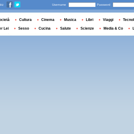
 su
Username
Password
ocietà
Cultura
Cinema
Musica
Libri
Viaggi
Tecnol
er Lei
Sesso
Cucina
Salute
Scienze
Media & Co