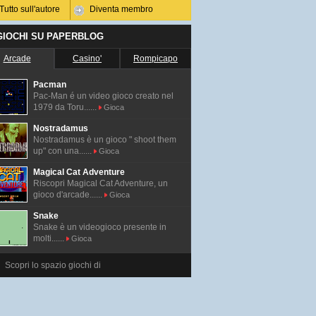
Tutto sull'autore
Diventa membro
 GIOCHI SU PAPERBLOG
Arcade
Casino'
Rompicapo
Pacman
Pac-Man é un video gioco creato nel
1979 da Toru......
Gioca
Nostradamus
Nostradamus è un gioco " shoot them
up" con una......
Gioca
Magical Cat Adventure
Riscopri Magical Cat Adventure, un
gioco d'arcade......
Gioca
Snake
Snake è un videogioco presente in
molti......
Gioca
Scopri lo spazio giochi di