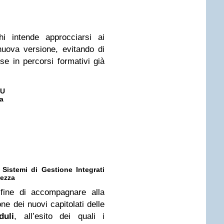
i intende approcciarsi ai
 nuova versione, evitando di
se in percorsi formativi già
SU
ta
istemi di Gestione Integrati
rezza
 fine di accompagnare alla
e dei nuovi capitolati delle
uli
, all’esito dei quali i