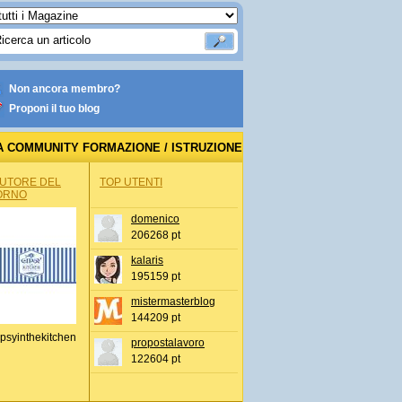
Non ancora membro?
Proponi il tuo blog
A COMMUNITY FORMAZIONE / ISTRUZIONE
AUTORE DEL
TOP UTENTI
ORNO
domenico
206268 pt
kalaris
195159 pt
mistermasterblog
144209 pt
psyinthekitchen
propostalavoro
122604 pt