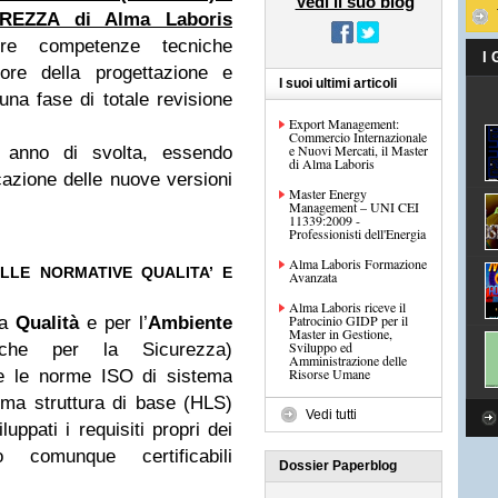
Vedi il suo blog
REZZA di Alma Laboris
ire competenze tecniche
I
ore della progettazione e
I suoi ultimi articoli
 una fase di totale revisione
Export Management:
Commercio Internazionale
e Nuovi Mercati, il Master
un anno di svolta, essendo
di Alma Laboris
azione delle nuove versioni
Master Energy
Management – UNI CEI
11339:2009 -
Professionisti dell'Energia
Alma Laboris Formazione
LLE NORMATIVE QUALITA’ E
Avanzata
Alma Laboris riceve il
Patrocinio GIDP per il
la
Qualità
e per l’
Ambiente
Master in Gestione,
Sviluppo ed
nche per la Sicurezza)
Amministrazione delle
Risorse Umane
te le norme ISO di sistema
ma struttura di base (HLS)
Vedi tutti
luppati i requisiti propri dei
comunque certificabili
Dossier Paperblog