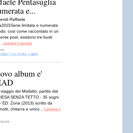
ffaele Pentasuglia
umerata e...
iendi Raffaele
a2015Serie limitata e numerata
do, così come raccontato in un
nte post, esistono tre busti
..
Leggere il seguito
ano
ISMO
CULTURA
LIBRI
,
,
ovo album e'
EAD
 viaggio dei Misfatto, partito dal
CHIESA SENZA TETTO - 35 sogni
– ED. Zona (2013) scritto da
notti, chitarra e unico...
Leggere il
etwork