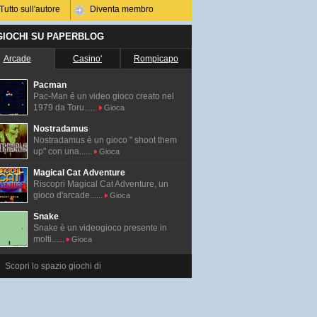
Tutto sull'autore
Diventa membro
 GIOCHI SU PAPERBLOG
Arcade
Casino'
Rompicapo
Pacman
Pac-Man é un video gioco creato nel
1979 da Toru......
Gioca
Nostradamus
Nostradamus è un gioco " shoot them
up" con una......
Gioca
Magical Cat Adventure
Riscopri Magical Cat Adventure, un
gioco d'arcade......
Gioca
Snake
Snake è un videogioco presente in
molti......
Gioca
Scopri lo spazio giochi di