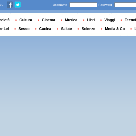
 su
Username
Password
ocietà
Cultura
Cinema
Musica
Libri
Viaggi
Tecnol
er Lei
Sesso
Cucina
Salute
Scienze
Media & Co