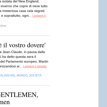
a isolata del New England,
 inverno che copre di neve tutto
a misteriosa casa cela segreti
, e soprattutto, ogni...
Leggere il
echne
è il vostro dovere'
e Jean-Claude, in pausa dalla
 ha detto questa sera il
 del Parlamento europeo, Martin
irizzandosi ai...
Leggere il seguito
TALIANI NEL MONDO
SOCIETÀ
,
GENTLEMEN,
emen