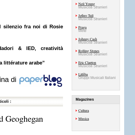
Neil Young
Musicisti Stranieri
Jethro Tull
Musicisti Stranieri
 silenzio fra noi di Rosie
Praga
Mete
Johnny Cash
Musicisti Stranieri
ori & IED, creatività
Rolling Stones
Musicisti Stranieri
a littérature arabe”
Eric Clapton
Musicisti Stranieri
Litfiba
ina di
Gruppi Musicali Italiani
Magazines
icoli :
Cultura
Ted Geoghegan
Musica