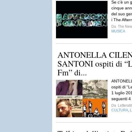
Se c’è un 
cinque anni
del suo ge
i The Afte
Da
The New
MUSICA
ANTONELLA CILEN
SANTONI ospiti di “Le
Fm” di...
ANTONELL
ospiti di “
1 luglio 201
seguenti 4
Da
Letterati
CULTURA
L
,