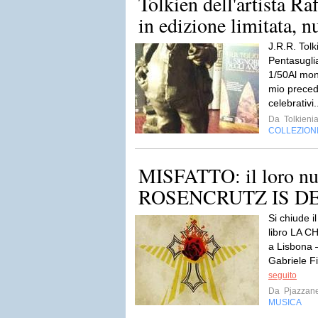
Tolkien dell'artista Ra
in edizione limitata, n
J.R.R. Tolk
Pentasugli
1/50Al mon
mio precede
celebrativi.
Da
Tolkieni
COLLEZION
MISFATTO: il loro nu
ROSENCRUTZ IS D
Si chiude il
libro LA 
a Lisbona 
Gabriele Fi
seguito
Da
Pjazzan
MUSICA