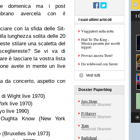
ire domenica ma i post
mbrano avercela con il
I
I suoi ultimi articoli
iare con la sfida delle Sit-
Viaggiatori nella notte
lla lunghezza solita delle 20
Hail To The King -
este stilare una scaletta del
Musica pesante per ascolti
leggeri
 scegliereste? Se vi va di
Provaci ancora Trent!
are è lasciare la vostra lista
Da wildwood con furore
one avete in mente un live
.
Vedi tutti
ta da concerto, aspetto con
Dossier Paperblog
 di Wight live 1970)
Joss Stone
ork live 1970)
Musicisti Stranieri
yo live 1990)
Pj Harvey
Musicisti Stranieri
Oughta Know (New York
Train
Musicisti Stranieri
 (Bruxelles live 1973)
Radiohead