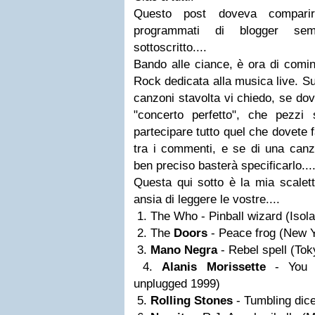
Questo post doveva compar
programmati di blogger se
sottoscritto....
Bando alle ciance, è ora di cominc
Rock dedicata alla musica live. Su
canzoni stavolta vi chiedo, se dov
"concerto perfetto", che pezzi
partecipare tutto quel che dovete f
tra i commenti, e se di una canz
ben preciso basterà specificarlo...
Questa qui sotto è la mia scalet
ansia di leggere le vostre....
1. The Who - Pinball wizard (Isola
2. The
Doors
- Peace frog (New Y
3.
Mano Negra
- Rebel spell (Tok
4.
Alanis Morissette
- You 
unplugged 1999)
5.
Rolling Stones
- Tumbling dice