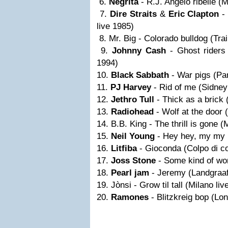
6.
Negrita
- R.J. Angelo ribelle (
7.
Dire Straits
&
Eric Clapton
- 
live 1985)
8. Mr. Big - Colorado bulldog (Tra
9.
Johnny Cash
- Ghost riders
1994)
10.
Black Sabbath
- War pigs (Par
11.
PJ Harvey
- Rid of me (Sidney
12.
Jethro Tull
- Thick as a brick 
13.
Radiohead
- Wolf at the door 
14. B.B. King - The thrill is gone 
15.
Neil Young
- Hey hey, my my 
16.
Litfiba
- Gioconda (Colpo di co
17.
Joss Stone
- Some kind of won
18.
Pearl jam
- Jeremy (Landgraaf
19. Jònsi - Grow til tall (Milano li
20.
Ramones
- Blitzkreig bop (Lon