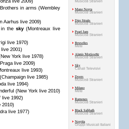
Monza live 2009)
Musicisti Stranieri
Brothers in arms (Wembley
Mano Negra
Musicisti Stranieri
Dire Straits
in Aarhus live 2009)
Musicisti Stranieri
 in the
sky
(Montreaux live
Pearl Jam
Musicisti Stranieri
igi live 1970)
Bruxelles
Mete
 live 2001)
Alanis Morissette
(New York live 1978)
Musicisti Stranieri
(Praga live 2009)
Sky
Canali Televisivi
(Montreaux live 1993)
Doors
(Champaign live 1985)
Musicisti Stranieri
da live 1994)
Milano
derful (New York live 2010)
Mete
 live 1992)
Ramones
Musicisti Stranieri
ve 2010)
Black Sabbath
dra live 1977)
Musicisti Stranieri
Negrita
Gruppi Musicali Italiani