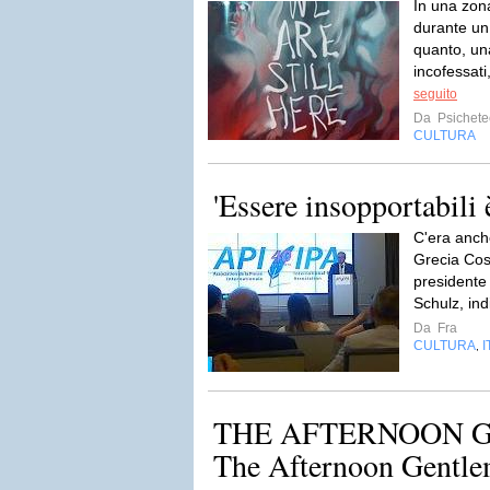
In una zon
durante un
quanto, un
incofessati
seguito
Da
Psichet
CULTURA
'Essere insopportabili 
C'era anch
Grecia Così
presidente
Schulz, ind
Da
Fra
CULTURA
I
,
THE AFTERNOON 
The Afternoon Gentl