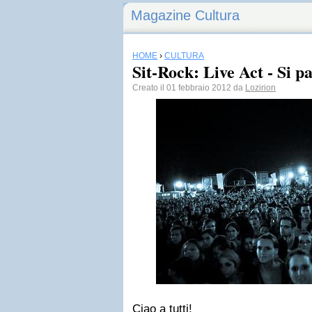
Magazine Cultura
HOME
›
CULTURA
Sit-Rock: Live Act - Si pa
Creato il 01 febbraio 2012 da
Lozirion
Ciao a tutti!