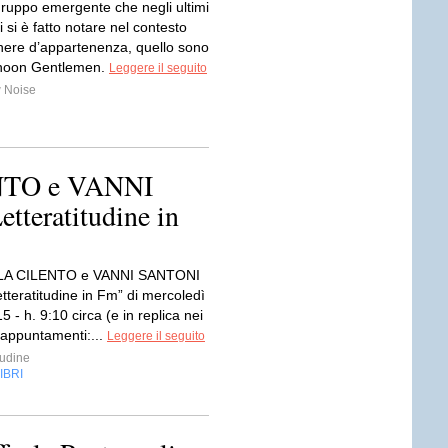
gruppo emergente che negli ultimi
 si è fatto notare nel contesto
nere d’appartenenza, quello sono
rnoon Gentlemen.
Leggere il seguito
 Noise
TO e VANNI
tteratitudine in
A CILENTO e VANNI SANTONI
Letteratitudine in Fm” di mercoledì
5 - h. 9:10 circa (e in replica nei
 appuntamenti:...
Leggere il seguito
tudine
IBRI