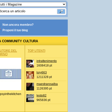
Non ancora membro?
Proponi il tuo blog
A COMMUNITY CULTURA
AUTORE DEL
TOP UTENTI
ORNO
intrattenimento
1608418 pt
lory663
1211328 pt
maestrarosalba
1126395 pt
psyinthekitchen
lesto82
965836 pt