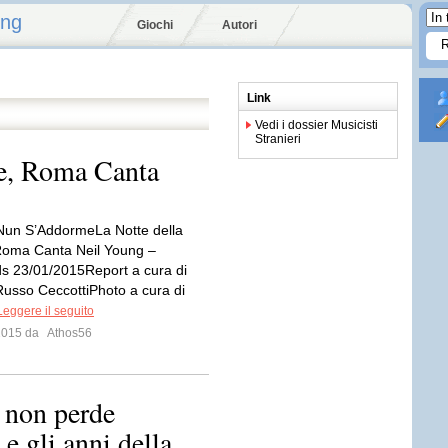
ung
Giochi
Autori
Link
Vedi i dossier Musicisti
Stranieri
ne, Roma Canta
Nun S’AddormeLa Notte della
Roma Canta Neil Young –
s 23/01/2015Report a cura di
usso CeccottiPhoto a cura di
Leggere il seguito
 2015 da
Athos56
. non perde
 gli anni della...