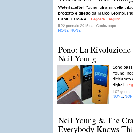
WaterfaceNeil Young, gli anni della trilo
prodotto e diretto da Marco Grompi, Pa
Cantù Parole e...
Leggere il seguito
Il 22 gennaio 2015 da
Conlozoppo
NONE
NONE
,
Pono: La Rivoluzione 
Neil Young
Sono passa
Young, not
dichiarato 
digitali.
Leg
Il 07 genna
NONE
NON
,
Neil Young & The Cra
Everybody Knows This