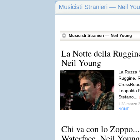
Musicisti Stranieri — Neil Yo
Musicisti Stranieri — Neil Young
La Notte della Ruggi
Neil Young
La Ruzza 
Ruggine, 
CrossRoad
Leopoldo R
Stefano...
Il 28 marzo
NONE
Chi va con lo Zoppo..
Waterface. Neil Young e