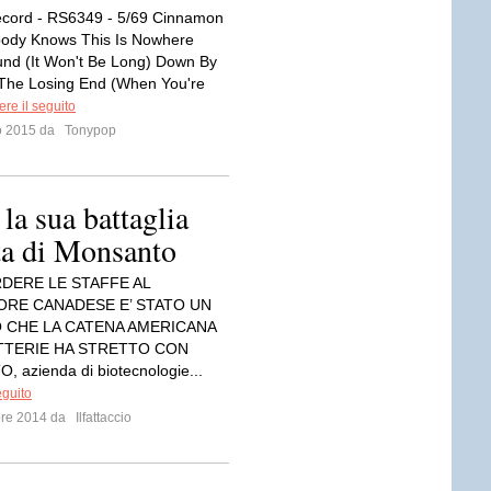
ecord - RS6349 - 5/69 Cinnamon
body Knows This Is Nowhere
nd (It Won't Be Long) Down By
 The Losing End (When You're
re il seguito
io 2015 da
Tonypop
 sua battaglia
ata di Monsanto
RDERE LE STAFFE AL
RE CANADESE E’ STATO UN
CHE LA CATENA AMERICANA
TTERIE HA STRETTO CON
azienda di biotecnologie...
eguito
bre 2014 da
Ilfattaccio