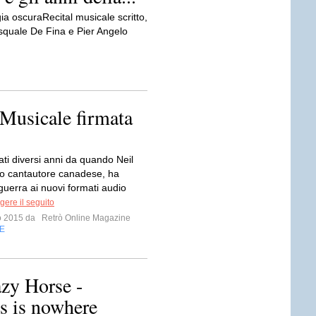
gia oscuraRecital musicale scritto,
squale De Fina e Pier Angelo
Musicale firmata
ti diversi anni da quando Neil
o cantautore canadese, ha
guerra ai nuovi formati audio
gere il seguito
io 2015 da
Retrò Online Magazine
E
zy Horse -
 is nowhere