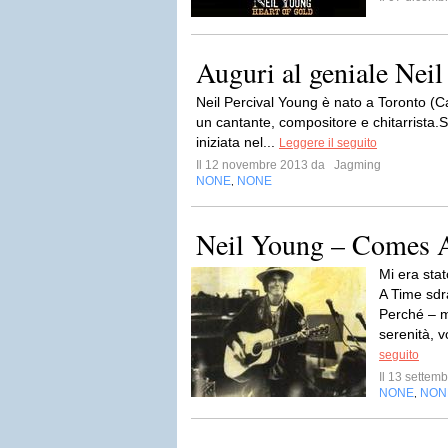
Auguri al geniale Nei
Neil Percival Young è nato a Toronto (
un cantante, compositore e chitarrista.St
iniziata nel...
Leggere il seguito
Il 12 novembre 2013 da
Jagming
NONE
NONE
,
Neil Young – Comes 
Mi era sta
A Time sdra
Perché – m
serenità, v
seguito
Il 13 sette
NONE
NON
,