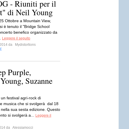
 Riuniti per il
t" di Neil Young
25 Ottobre a Mountain View,
 si è tenuto il "Bridge School
concerto benefico organizzato da
g.
Leggere il seguito
e 2014 da
Mydistortions
E
ep Purple,
l Young, Suzanne
 un festival agri-rock di
a e musica che si svolgerà dal 18
o nella sua sesta edizione. Questo
nto si svolgerà a...
Leggere il
 2014 da
Alessiamocci