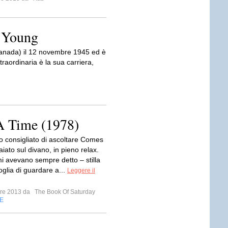
l Young
Canada) il 12 novembre 1945 ed è
raordinaria è la sua carriera,
A Time (1978)
to consigliato di ascoltare Comes
iato sul divano, in pieno relax.
i avevano sempre detto – stilla
oglia di guardare a...
Leggere il
mbre 2013 da
The Book Of Saturday
E