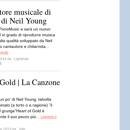
tore musicale di
a di Neil Young
 PonoMusic e sarà un nuovo
3 in grado di riprodurre musica
 alta qualità sviluppato da Neil
 cantautore e chitarrista...
eguito
 2014 da
Lightman
E
 Gold | La Canzone
un po' di Neil Young, talvolta
ato (a torto o a ragione) "il
l grunge"Heart of Gold è
nte il suo pezzo più...
Leggere il
bre 2013 da
Xab