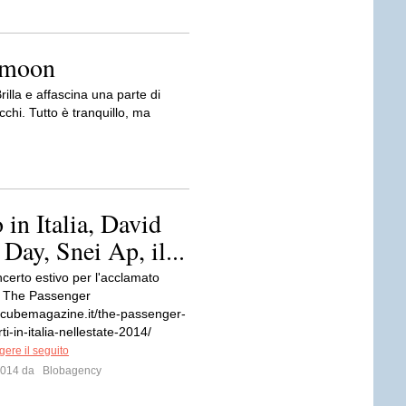
 moon
illa e affascina una parte di
chi. Tutto è tranquillo, ma
 in Italia, David
Day, Snei Ap, il...
certo estivo per l'acclamato
e The Passenger
.cubemagazine.it/the-passenger-
i-in-italia-nellestate-2014/
ere il seguito
 2014 da
Blobagency