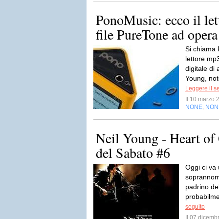
PonoMusic: ecco il let
file PureTone ad oper
Si chiama
lettore mp
digitale di
Young, noto
Leggere il s
Il 10 marzo
NONE
NON
,
Neil Young - Heart of
del Sabato #6
Oggi ci va 
soprannomin
padrino de
probabilme
seguito
Il 07 dicem