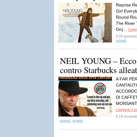
Reprise R
Girl Every
Round Rou
The River
On)...
Legge
Il 05 genna
NONE
NEIL YOUNG – Ecco la
contro Starbucks alle
A FAR PE
CANTAUTO
ACCORDO 
DI CAFFE
MONSANTO, 
Leggere il s
Il 19 novem
NONE
NONE
,