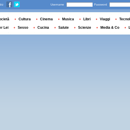
 su
Username
Password
ocietà
Cultura
Cinema
Musica
Libri
Viaggi
Tecnol
er Lei
Sesso
Cucina
Salute
Scienze
Media & Co