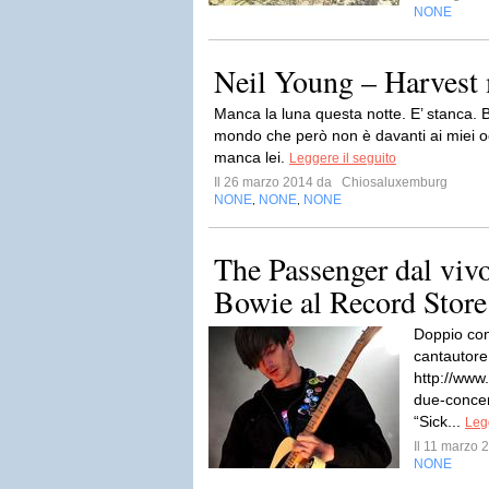
NONE
Neil Young – Harvest
Manca la luna questa notte. E’ stanca. Br
mondo che però non è davanti ai miei oc
manca lei.
Leggere il seguito
Il 26 marzo 2014 da
Chiosaluxemburg
NONE
NONE
NONE
,
,
The Passenger dal vivo
Bowie al Record Store 
Doppio con
cantautor
http://www
due-concert
“Sick...
Legg
Il 11 marzo
NONE