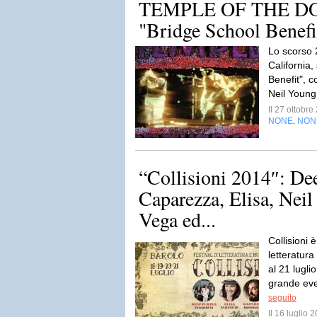
TEMPLE OF THE DOG -
"Bridge School Benefi
Lo scorso 
California,
Benefit", 
Neil Youn
Il 27 ottobr
NONE
NON
,
“Collisioni 2014″: De
Caparezza, Elisa, Nei
Vega ed...
Collisioni è
letteratur
al 21 lugli
grande eve
seguito
Il 16 luglio