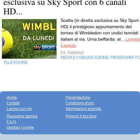
esclusiva su Sky Sport con 6 canali
HD...
Scatta (in diretta esclusiva su Sky Sport
HD) il prestigioso appuntamento del
torneo di Wimbledon con undici tennisti
italiani al via. Urna beffarda: al...
Leggere
il seguito
Da
Digitalsat
MEDIA E COMUNICAZIONE
PROGRAMMI TV
,
TELEVISIONE
Home
Presentazione
Contatti
Condizioni d'uso
Lavora con noi
Informazioni azienda
Rassegna stampa
Proponi il tuo blog
F.A.Q.
Gestisci i cookie