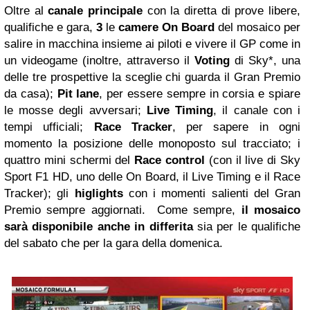
Oltre al
canale principale
con la diretta di prove libere,
qualifiche e gara,
3
le
camere On Board
del mosaico per
salire in macchina insieme ai piloti e vivere il GP come in
un videogame (inoltre, attraverso il
Voting
di Sky*, una
delle tre prospettive la sceglie chi guarda il Gran Premio
da casa);
Pit lane
, per essere sempre in corsia e spiare
le mosse degli avversari;
Live Timing
, il canale con i
tempi ufficiali;
Race Tracker
, per sapere in ogni
momento la posizione delle monoposto sul tracciato; i
quattro mini schermi del
Race control
(con il live di Sky
Sport F1 HD, uno delle On Board, il Live Timing e il Race
Tracker); gli
higlights
con i momenti salienti del Gran
Premio sempre aggiornati. Come sempre,
il mosaico
sarà disponibile anche
in differita
sia per le qualifiche
del sabato che per la gara della domenica.