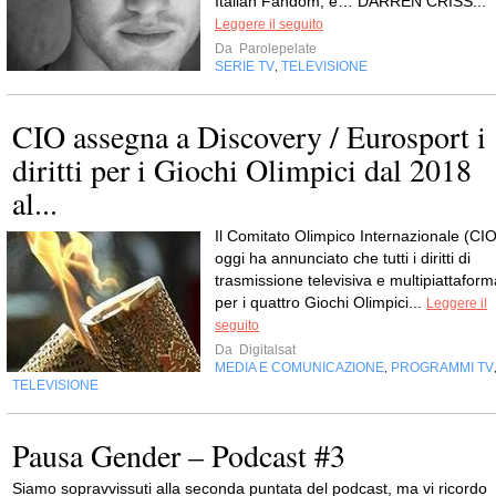
Italian Fandom, è… DARREN CRISS...
Leggere il seguito
Da
Parolepelate
SERIE TV
TELEVISIONE
,
CIO assegna a Discovery / Eurosport i
diritti per i Giochi Olimpici dal 2018
al...
Il Comitato Olimpico Internazionale (CIO
oggi ha annunciato che tutti i diritti di
trasmissione televisiva e multipiattaform
per i quattro Giochi Olimpici...
Leggere il
seguito
Da
Digitalsat
MEDIA E COMUNICAZIONE
PROGRAMMI TV
,
TELEVISIONE
Pausa Gender – Podcast #3
Siamo sopravvissuti alla seconda puntata del podcast, ma vi ricordo