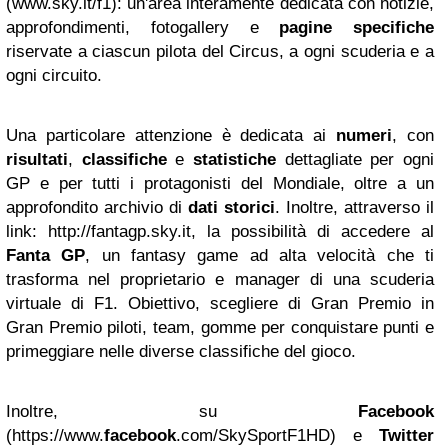
(www.sky.it/f1): un'area interamente dedicata con notizie,
approfondimenti, fotogallery e
pagine specifiche
riservate a ciascun pilota del Circus, a ogni scuderia e a
ogni circuito.
Una particolare attenzione è dedicata ai
numeri
, con
risultati
,
classifiche
e
statistiche
dettagliate per ogni
GP e per tutti i protagonisti del Mondiale, oltre a un
approfondito archivio di
dati storici
. Inoltre, attraverso il
link: http://fantagp.sky.it, la possibilità di accedere al
Fanta
GP
, un fantasy game ad alta velocità che ti
trasforma nel proprietario e manager di una scuderia
virtuale di F1. Obiettivo, scegliere di Gran Premio in
Gran Premio piloti, team, gomme per conquistare punti e
primeggiare nelle diverse classifiche del gioco.
Inoltre, su
Facebook
(https://www.
facebook
.com/SkySportF1HD) e
Twitter