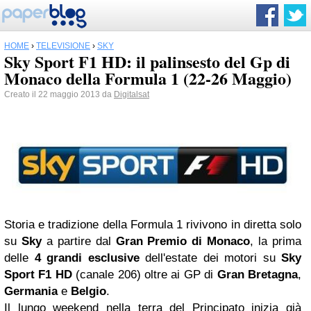
HOME
›
TELEVISIONE
›
SKY
Sky Sport F1 HD: il palinsesto del Gp di
Monaco della Formula 1 (22-26 Maggio)
Creato il 22 maggio 2013 da
Digitalsat
Storia e tradizione della Formula 1 rivivono in diretta solo
su
Sky
a partire dal
Gran Premio di Monaco
, la prima
delle
4 grandi esclusive
dell'estate dei motori su
Sky
Sport F1 HD
(canale 206) oltre ai GP di
Gran Bretagna
,
Germania
e
Belgio
.
Il lungo weekend nella terra del Principato inizia già