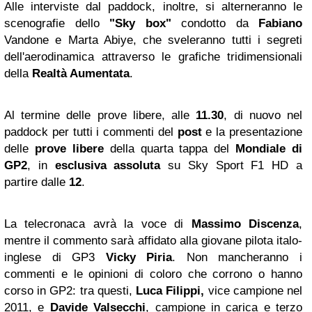
Alle interviste dal paddock, inoltre, si alterneranno le
scenografie dello
"Sky box"
condotto da
Fabiano
Vandone e Marta Abiye, che sveleranno tutti i segreti
dell'aerodinamica attraverso le grafiche tridimensionali
della
Realtà Aumentata
.
Al termine delle prove libere, alle
11.30
, di nuovo nel
paddock per tutti i commenti del
post
e la presentazione
delle
prove libere
della quarta tappa del
Mondiale di
GP2
, in
esclusiva assoluta
su Sky Sport F1 HD a
partire dalle
12
.
La telecronaca avrà la voce di
Massimo Discenza
,
mentre il commento sarà affidato alla giovane pilota italo-
inglese di GP3
Vicky Piria
. Non mancheranno i
commenti e le opinioni di coloro che corrono o hanno
corso in GP2: tra questi,
Luca Filippi,
vice campione nel
2011, e
Davide Valsecchi
, campione in carica e terzo