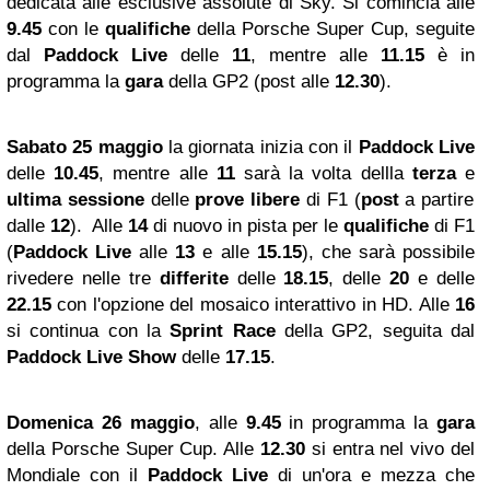
dedicata alle esclusive assolute di Sky. Si comincia alle
9.45
con le
qualifiche
della Porsche Super Cup, seguite
dal
Paddock Live
delle
11
, mentre alle
11.15
è in
programma la
gara
della GP2 (post alle
12.30
).
Sabato 25 maggio
la giornata inizia con il
Paddock Live
delle
10.45
, mentre alle
11
sarà la volta dellla
terza
e
ultima sessione
delle
prove libere
di F1 (
post
a partire
dalle
12
). Alle
14
di nuovo in pista per le
qualifiche
di F1
(
Paddock Live
alle
13
e alle
15.15
), che sarà possibile
rivedere nelle tre
differite
delle
18.15
, delle
20
e delle
22.15
con l'opzione del mosaico interattivo in HD. Alle
16
si continua con la
Sprint Race
della GP2, seguita dal
Paddock Live Show
delle
17.15
.
Domenica 26 maggio
, alle
9.45
in programma la
gara
della Porsche Super Cup. Alle
12.30
si entra nel vivo del
Mondiale con il
Paddock Live
di un'ora e mezza che