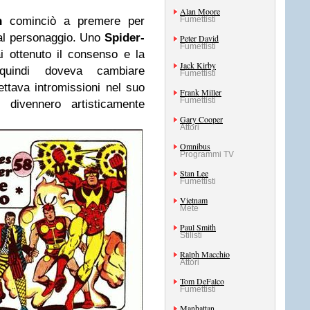
Alan Moore
n
cominciò a premere per
Fumettisti
 al personaggio. Uno
Spider-
Peter David
Fumettisti
 ottenuto il consenso e la
Jack Kirby
quindi doveva cambiare
Fumettisti
ttava intromissioni nel suo
Frank Miller
Fumettisti
 divennero artisticamente
Gary Cooper
Attori
Omnibus
Programmi TV
Stan Lee
Fumettisti
Vietnam
Mete
Paul Smith
Stilisti
Ralph Macchio
Attori
Tom DeFalco
Fumettisti
Manhattan