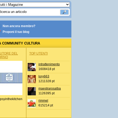
Non ancora membro?
Proponi il tuo blog
A COMMUNITY CULTURA
AUTORE DEL
TOP UTENTI
ORNO
intrattenimento
1608418 pt
lory663
1211328 pt
maestrarosalba
1126395 pt
psyinthekitchen
rimmel
615214 pt