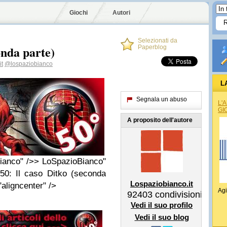
Giochi
Autori
Selezionati da
onda parte)
Paperblog
it
@lospaziobianco
L
Segnala un abuso
L'
GI
A proposito dell'autore
ianco" />> LoSpazioBianco"
50: Il caso Ditko (seconda
Lospaziobianco.it
aligncenter" />
Agi
92403
condivisioni
Vedi il suo profilo
Vedi il suo blog