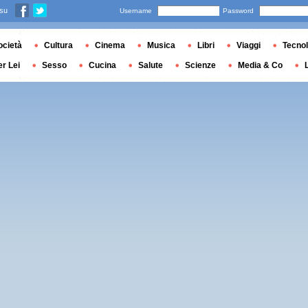
 su
Username
Password
ocietà
Cultura
Cinema
Musica
Libri
Viaggi
Tecnol
er Lei
Sesso
Cucina
Salute
Scienze
Media & Co