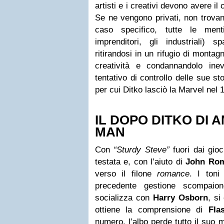
artisti e i creativi devono avere il 
Se ne vengono privati, non trovan
caso specifico, tutte le ment
imprenditori, gli industriali) s
ritirandosi in un rifugio di monta
creatività e condannandolo inevi
tentativo di controllo delle sue st
per cui Ditko lasciò la Marvel nel 
IL DOPO DITKO DI 
MAN
Con
“Sturdy Steve”
fuori dai gioc
testata e, con l’aiuto di
John Rom
verso il filone
romance
. I toni
precedente gestione scompaion
socializza con
Harry Osborn
, si
ottiene la comprensione di
Fla
numero, l’albo perde tutto il suo 