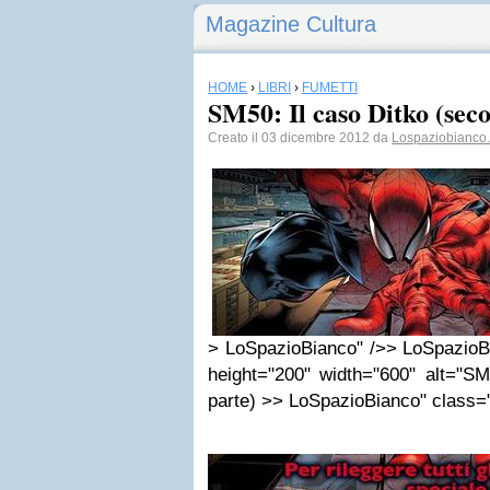
Magazine Cultura
HOME
›
LIBRI
›
FUMETTI
SM50: Il caso Ditko (sec
Creato il 03 dicembre 2012 da
Lospaziobianco.
> LoSpazioBianco" />> LoSpazioB
height="200" width="600" alt="SM
parte) >> LoSpazioBianco" class="