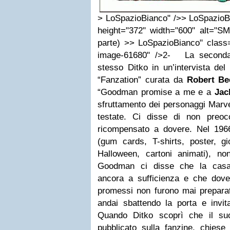
> LoSpazioBianco" />> LoSpazioB
height="372" width="600" alt="SM
parte) >> LoSpazioBianco" class=
image-61680" />2- La seconda 
stesso Ditko in un’intervista del 
“Fanzation” curata da
Robert B
“Goodman promise a me e a
Jac
sfruttamento dei personaggi Marve
testate. Ci disse di non preo
ricompensato a dovere. Nel 196
(gum cards, T-shirts, poster, gio
Halloween, cartoni animati), 
Goodman ci disse che la casa
ancora a sufficienza e che dovev
promessi non furono mai preparati
andai sbattendo la porta e invita
Quando Ditko scoprì che il su
pubblicato sulla fanzine, chies