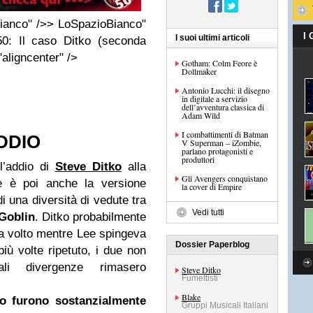
ianco" />> LoSpazioBianco"
I
I suoi ultimi articoli
50: Il caso Ditko (seconda
aligncenter" />
Gotham: Colm Feore è
Dollmaker
Antonio Lucchi: il disegno
in digitale a servizio
dell’avventura classica di
Adam Wild
I combattimenti di Batman
DDIO
V Superman – iZombie,
parlano protagonisti e
produttori
l’addio di
Steve Ditko
alla
Gli Avengers conquistano
e è poi anche la versione
la cover di Empire
di una diversità di vedute tra
Vedi tutti
Goblin
. Ditko probabilmente
a volto mentre Lee spingeva
Dossier Paperblog
iù volte ripetuto, i due non
ali divergenze rimasero
Steve Ditko
Fumettisti
Blake
zio furono sostanzialmente
Gruppi Musicali Italiani