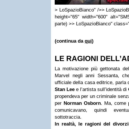
> LoSpazioBianco" />> LoSpazioB
height="65" width="600" alt="SM
parte) >> LoSpazioBianco" class="
(continua da
qui
)
LE RAGIONI DELL’A
La motivazione più gettonata del
Marvel negli anni Sessanta, ch
ufficiale della casa editrice, parla 
Stan Lee
e l’artista sull’identità di
propendeva per un criminale senz
per
Norman Osborn
. Ma, come p
comunicavano, quindi eventu
sottotraccia.
In realtà, le ragioni del divor