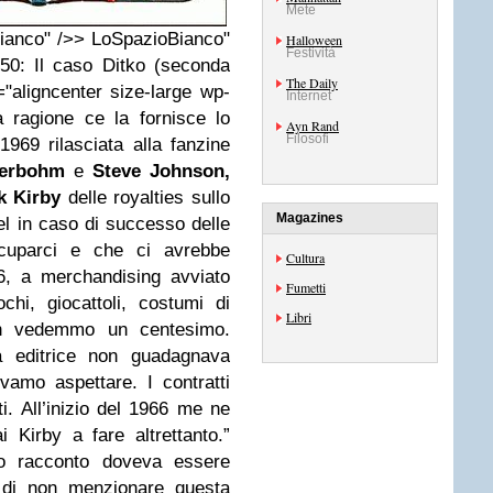
Mete
ianco" />> LoSpazioBianco"
Halloween
Festività
50: Il caso Ditko (seconda
The Daily
"aligncenter size-large wp-
Internet
ragione ce la fornisce lo
Ayn Rand
Filosofi
1969 rilasciata alla fanzine
eerbohm
e
Steve Johnson,
k Kirby
delle royalties sullo
Magazines
l in caso di successo delle
ccuparci e che ci avrebbe
Cultura
6, a merchandising avviato
Fumetti
chi, giocattoli, costumi di
Libri
non vedemmo un centesimo.
 editrice non guadagnava
amo aspettare. I contratti
. All’inizio del 1966 me ne
i Kirby a fare altrettanto.”
o racconto doveva essere
e di non menzionare questa