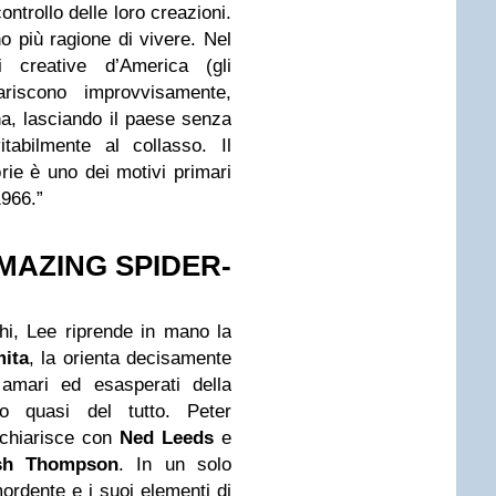
controllo delle loro creazioni.
o più ragione di vivere. Nel
i creative d’America (gli
pariscono improvvisamente,
gna, lasciando il paese senza
tabilmente al collasso. Il
orie è uno dei motivi primari
1966.”
AMAZING SPIDER-
hi, Lee riprende in mano la
ita
, la orienta decisamente
 amari ed esasperati della
o quasi del tutto. Peter
 chiarisce con
Ned Leeds
e
sh Thompson
. In un solo
mordente e i suoi elementi di