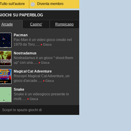
Tutto sull'autore
Diventa membro
 GIOCHI SU PAPERBLOG
Arcade
Casino'
Rompicapo
Pacman
Pac-Man é un video gioco creato nel
1979 da Toru......
Gioca
Nostradamus
Nostradamus è un gioco " shoot them
up" con una......
Gioca
Magical Cat Adventure
Riscopri Magical Cat Adventure, un
gioco d'arcade......
Gioca
Snake
Snake è un videogioco presente in
molti......
Gioca
Scopri lo spazio giochi di