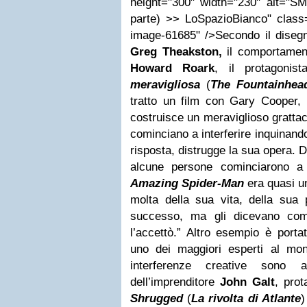
height="300" width="230" alt="SM
parte) >> LoSpazioBianco" class=
image-61685" />Secondo il disegn
Greg Theakston,
il comportamento
Howard Roark
, il protagoni
meravigliosa
(
The Fountainhea
tratto un film con Gary Cooper, 
costruisce un meraviglioso grattacie
cominciano a interferire inquinando 
risposta, distrugge la sua opera. 
alcune persone cominciarono a 
Amazing Spider-Man
era quasi un
molta della sua vita, della sua 
successo, ma gli dicevano com
l’accettò.” Altro esempio è porta
uno dei maggiori esperti al mond
interferenze creative sono a
dell’imprenditore
John Galt
, pro
Shrugged
(
La rivolta di Atlante
)