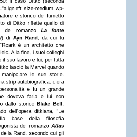
50: Il caso Ditko (seconda
"alignleft size-medium wp-
atore e storico del fumetto
 di Ditko riflette quello di
sta del romanzo
La fonte
d
)
di
Ayn Rand
, da cui fu
“Roark è un architetto che
lo. Alla fine, i suoi colleghi
il suo lavoro e lui, per tutta
Ditko lasciò la Marvel quando
manipolare le sue storie.
a strip autobiografica, c’era
personalità e fu un grande
e doveva farla e lui non
to dallo storico
Blake
Bell
,
o dell’opera ditkiana, “Le
lla base della filosofia
tagonista del romanzo
Atlas
 della Rand, secondo cui gli