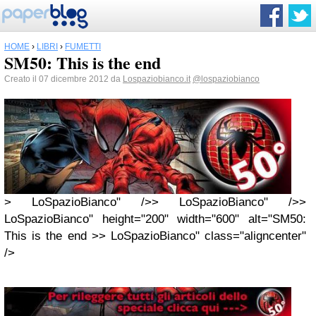
HOME
›
LIBRI
›
FUMETTI
SM50: This is the end
Creato il 07 dicembre 2012 da
Lospaziobianco.it
@lospaziobianco
> LoSpazioBianco" />> LoSpazioBianco" />>
LoSpazioBianco" height="200" width="600" alt="SM50:
This is the end >> LoSpazioBianco" class="aligncenter"
/>