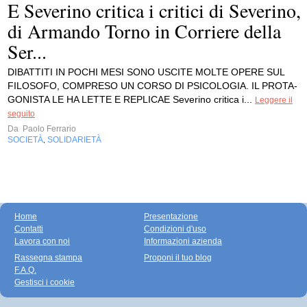
E Severino critica i critici di Severino,
di Armando Torno in Corriere della
Ser...
DIBATTITI IN POCHI MESI SONO USCITE MOLTE OPERE SUL
FILOSOFO, COMPRESO UN CORSO DI PSICOLOGIA. IL PROTA-
GONISTA LE HA LETTE E REPLICAE Severino critica i...
Leggere il
seguito
Da
Paolo Ferrario
SOCIETÀ
SOLIDARIETÀ
,
Home
Presentazione
Contatti
Condizioni d'uso
Lavora con noi
Informazioni azienda
Rassegna stampa
Proponi il tuo blog
F.A.Q.
Gestisci i cookie