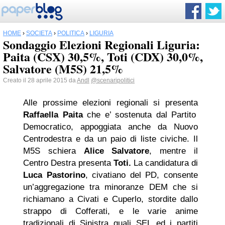
HOME
›
SOCIETÀ
›
POLITICA
›
LIGURIA
Sondaggio Elezioni Regionali Liguria:
Paita (CSX) 30,5%, Toti (CDX) 30,0%,
Salvatore (M5S) 21,5%
Creato il 28 aprile 2015 da
Andl
@scenaripolitici
Alle prossime elezioni regionali si presenta
Raffaella Paita
che e’ sostenuta dal Partito
Democratico, appoggiata anche da Nuovo
Centrodestra e da un paio di liste civiche. Il
M5S schiera
Alice
Salvatore
, mentre il
Centro Destra presenta
Toti.
La candidatura di
Luca Pastorino
, civatiano del PD, consente
un’aggregazione tra minoranze DEM che si
richiamano a Civati e Cuperlo, stordite dallo
strappo di Cofferati, e le varie anime
tradizionali di Sinistra quali SEL ed i partiti