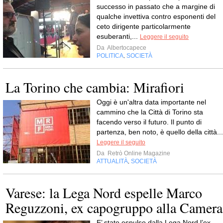
successo in passato che a margine di
qualche invettiva contro esponenti del
ceto dirigente particolarmente
esuberanti,...
Leggere il seguito
Da
Albertocapece
POLITICA
SOCIETÀ
,
La Torino che cambia: Mirafiori
Oggi è un'altra data importante nel
cammino che la Città di Torino sta
facendo verso il futuro. Il punto di
partenza, ben noto, è quello della città...
Leggere il seguito
Da
Retrò Online Magazine
ATTUALITÀ
SOCIETÀ
,
Varese: la Lega Nord espelle Marco
Reguzzoni, ex capogruppo alla Camera
E’ stato espulso dalla Lega Nord l’ex