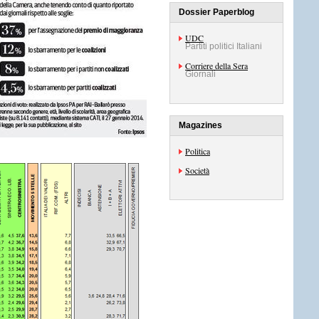
Dossier Paperblog
UDC
Partiti politici Italiani
Corriere della Sera
Giornali
Magazines
Politica
Società