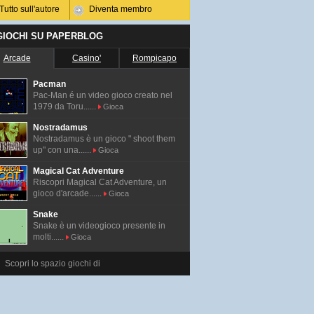
Tutto sull'autore
Diventa membro
 GIOCHI SU PAPERBLOG
Arcade
Casino'
Rompicapo
Pacman
Pac-Man é un video gioco creato nel
1979 da Toru......
Gioca
Nostradamus
Nostradamus è un gioco " shoot them
up" con una......
Gioca
Magical Cat Adventure
Riscopri Magical Cat Adventure, un
gioco d'arcade......
Gioca
Snake
Snake è un videogioco presente in
molti......
Gioca
Scopri lo spazio giochi di