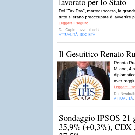
lavorato per lo Stato
Del “Tax Day”, martedì scorso, la grande
tutte si erano preoccupate di avvertire pe
Leggere il seguito
Da
Capiredavverolacrisi
ATTUALITÀ
SOCIETÀ
,
Il Gesuitico Renato R
Renato Rug
Milano, 4 
diplomatico
aver raggiu
Leggere il s
Da
Nwotruth
ATTUALITÀ
,
Sondaggio IPSOS 21 
35,9% (+0,3%), CDX