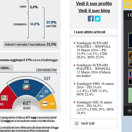
Vedi il suo profilo
Vedi il suo blog
I
I suoi ultimi articoli
Sondaggio SCENARI
POLITICI – WINPOLL
19 Marzo 2016 – PD
32,9% (+4,3%), CDX
28,6%, M5S 25,0%
Sondaggio SCENARI
POLITICI – WINPOLL
12 Marzo 2016 (Fiducia
nei leader)
Sondaggio SWG 18 marzo
2016 – PD 33,6%
(+1,8%), CDX 31,8%,
M5S 22,4%
Sondaggio IXÈ 18 marzo
2016 – PD 34,5%
(+5,5%), CDX 29%, M5S
24,8%
Vedi tutti