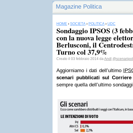
Magazine Politica
HOME
›
SOCIETÀ
›
POLITICA
›
UDC
Sondaggio IPSOS (3 febb
con la nuova legge eletto
Berlusconi, il Centrodes
Turno col 37,9%
Creato il 03 febbraio 2014 da
Andl
@scenaripoli
Aggiorniamo i dati dell’ultimo
IPS
scenari pubblicati sul Corriere
sempre quella dell’ultimo sondaggi