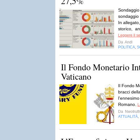
27,5%
Sondaggio
sondaggio 
In allegato
storico, an
Leggere il s
Da
Andl
POLITICA
S
,
Il Fondo Monetario In
Vaticano
Il Fondo M
bracci dell
l'ennesimo 
Romano.
L
Da
Nwotruth
ATTUALITÀ
,