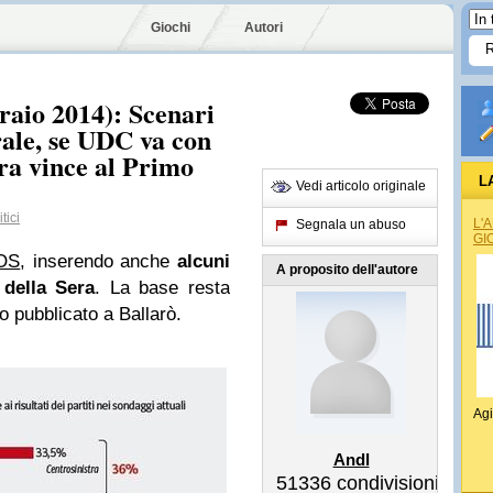
Giochi
Autori
raio 2014): Scenari
rale, se UDC va con
tra vince al Primo
L
Vedi articolo originale
tici
L'
Segnala un abuso
GI
OS
, inserendo anche
alcuni
A proposito dell'autore
 della Sera
. La base resta
o pubblicato a Ballarò.
Agi
Andl
51336
condivisioni