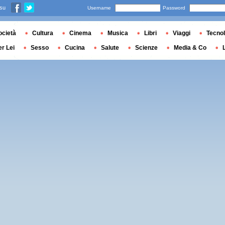
 su
Username
Password
ocietà
Cultura
Cinema
Musica
Libri
Viaggi
Tecnol
er Lei
Sesso
Cucina
Salute
Scienze
Media & Co