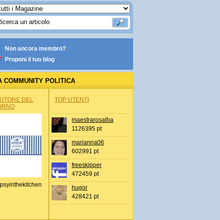
Non ancora membro?
Proponi il tuo blog
A COMMUNITY POLITICA
AUTORE DEL
TOP UTENTI
ORNO
maestrarosalba
1126395 pt
marianna06
602991 pt
freeskipper
472459 pt
psyinthekitchen
hugor
428421 pt