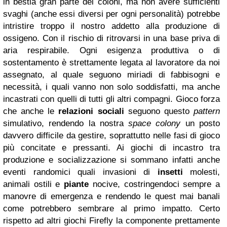
in bestia gran parte dei coloni, ma non avere sufficienti
svaghi (anche essi diversi per ogni personalità) potrebbe
intristire troppo il nostro addetto alla produzione di
ossigeno. Con il rischio di ritrovarsi in una base priva di
aria respirabile. Ogni esigenza produttiva o di
sostentamento è strettamente legata al lavoratore da noi
assegnato, al quale seguono miriadi di fabbisogni e
necessità, i quali vanno non solo soddisfatti, ma anche
incastrati con quelli di tutti gli altri compagni. Gioco forza
che anche le
relazioni sociali
seguono questo
pattern
simulativo, rendendo la nostra
space colony
un posto
davvero difficile da gestire, soprattutto nelle fasi di gioco
più concitate e pressanti. Ai giochi di incastro tra
produzione e socializzazione si sommano infatti anche
eventi randomici quali invasioni di
insetti
molesti,
animali ostili e
piante
nocive, costringendoci sempre a
manovre di emergenza e rendendo le quest mai banali
come potrebbero sembrare al primo impatto. Certo
rispetto ad altri giochi Firefly la componente prettamente