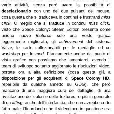
varie attività, senza però avere la possibilità di
deselezionarlo
con uno dei due pulsanti del mouse,
cosa questa che si traduceva in continui e frustranti
miss
click
. O meglio che si
traduce
in continui
miss click,
visto che Space Colony: Steam Edition presenta come
uniche nuove
features
solo una veste grafica
leggermente migliorata, gli
achievement
del sistema
Valve, le carte collezionabili per le medaglie ed un
workshop
per le
mod
. Francamente anche dal punto di
vista grafico non possiamo che lamentarci, avendo il
team di sviluppo soltanto aggiornato le risoluzioni video,
portate ora all’alta definizione (cosa questa già a
disposizione per gli acquirenti di
Space Colony HD
,
reperibile da qualche annetto su
GOG
), che però
mancano di una maggiore cura del dettaglio, di una
rivisitazione dei colori e delle textures, e più in generale
di un
lifting
, anche dell’interfaccia, che non avrebbe certo
fatto male. Ricordando che il videogioco in questione era