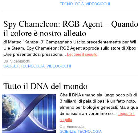
TECNOLOGIA
VIDEOGIOCHI
,
Spy Chameleon: RGB Agent – Quand
il colore è nostro alleato
di Matteo "Kampa_J" Campagnano Uscito precedentemente per Wii
U e Steam, Spy Chameleon: RGB Agent approda sullo store di Xbox
One presentandosi pressoché...
Leggere il seguito
Da
Videogiochi
GADGET
TECNOLOGIA
VIDEOGIOCHI
,
,
Tutto il DNA del mondo
Che il DNA umano sia lungo poco più di
3 miliardi di paia di basi è un fatto noto,
almeno per biologi e genetisti. Ma a qual
dimensioni arriveremmo se...
Leggere il
seguito
Da
Emmecola
SCIENZE
TECNOLOGIA
,