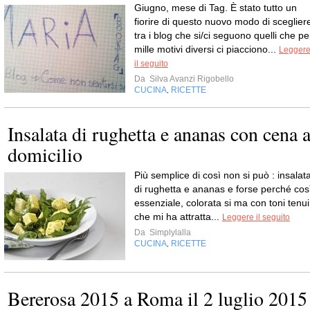
Giugno, mese di Tag. È stato tutto un
fiorire di questo nuovo modo di sceglier
tra i blog che si/ci seguono quelli che pe
mille motivi diversi ci piacciono...
Legger
il seguito
Da
Silva Avanzi Rigobello
CUCINA
RICETTE
,
Insalata di rughetta e ananas con cena 
domicilio
Più semplice di così non si può : insalat
di rughetta e ananas e forse perché cos
essenziale, colorata si ma con toni tenui
che mi ha attratta...
Leggere il seguito
Da
Simplylalla
CUCINA
RICETTE
,
Bererosa 2015 a Roma il 2 luglio 2015