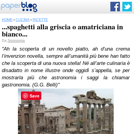
HOME
›
CUCINA
›
RICETTE
...spaghetti alla griscia o amatriciana in
bianco...
Da
Sississima
"Ah la scoperta di un novello piatto, ah d’una crema
l’invenzion novella, sempre all’umanità più bene han fatto
che la scoperta di una nuova stella! Né all’arte culinaria è
disadatto in nome illustre onde oggidì s’appella, se per
mostrarla più che astronomia i saggi la chiamar
gastronomia. (G.G. Belli)"
Save