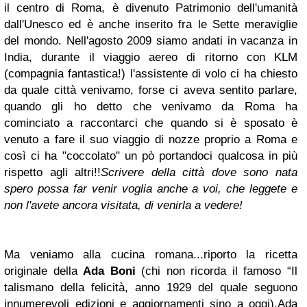
il centro di Roma, è divenuto Patrimonio dell'umanità
dall'Unesco ed è anche inserito fra le Sette meraviglie
del mondo. Nell'agosto 2009 siamo andati in vacanza in
India, durante il viaggio aereo di ritorno con KLM
(compagnia fantastica!) l'assistente di volo ci ha chiesto
da quale città venivamo, forse ci aveva sentito parlare,
quando gli ho detto che venivamo da Roma ha
cominciato a raccontarci che quando si è sposato è
venuto a fare il suo viaggio di nozze proprio a Roma e
così ci ha "coccolato" un pò portandoci qualcosa in più
rispetto agli altri!!
Scrivere della città dove sono nata
spero possa far venir voglia anche a voi, che leggete e
non l'avete ancora visitata, di venirla a vedere!
Ma veniamo alla cucina romana...riporto la ricetta
originale della
Ada Boni
(chi non ricorda il famoso “Il
talismano della felicità, anno 1929 del quale seguono
innumerevoli edizioni e aggiornamenti sino a oggi).Ada