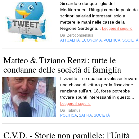
Sii sardo e dunque figlio del
Mediterraneo. Rifuggi come la peste da
scrittori salariati interessati solo a
mettere le mani nelle casse della
Regione Sardegna...
Leggere il seguito
Da
Zeroconsensus
ATTUALITÀ
ECONOMIA
POLITICA
SOCIETÀ
,
,
,
Matteo & Tiziano Renzi: tutte le
condanne delle società di famiglia
Il vizietto... se qualcuno volesse trovare
una chiave di lettura per la fissazione
renziana sull'art. 18, forse potrebbe
trovare spunti interessanti in questo...
Leggere il seguito
Da
Tafanus
POLITICA
SATIRA
SOCIETÀ
,
,
C.V.D. - Storie non parallele: l'Unità