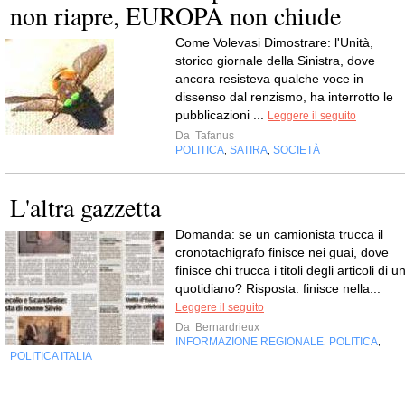
non riapre, EUROPA non chiude
Come Volevasi Dimostrare: l'Unità,
storico giornale della Sinistra, dove
ancora resisteva qualche voce in
dissenso dal renzismo, ha interrotto le
pubblicazioni ...
Leggere il seguito
Da
Tafanus
POLITICA
SATIRA
SOCIETÀ
,
,
L'altra gazzetta
Domanda: se un camionista trucca il
cronotachigrafo finisce nei guai, dove
finisce chi trucca i titoli degli articoli di u
quotidiano? Risposta: finisce nella...
Leggere il seguito
Da
Bernardrieux
INFORMAZIONE REGIONALE
POLITICA
,
,
POLITICA ITALIA