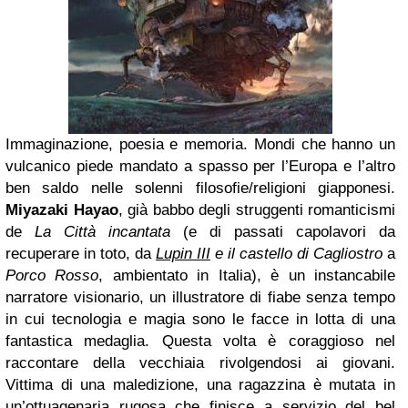
Immaginazione, poesia e memoria. Mondi che hanno un
vulcanico piede mandato a spasso per l’Europa e l’altro
ben saldo nelle solenni filosofie/religioni giapponesi.
Miyazaki Hayao
, già babbo degli struggenti romanticismi
de
La Città incantata
(e di passati capolavori da
recuperare in toto, da
Lupin III
e il castello di Cagliostro
a
Porco Rosso
, ambientato in Italia), è un instancabile
narratore visionario, un illustratore di fiabe senza tempo
in cui tecnologia e magia sono le facce in lotta di una
fantastica medaglia. Questa volta è coraggioso nel
raccontare della vecchiaia rivolgendosi ai giovani.
Vittima di una maledizione, una ragazzina è mutata in
un’ottuagenaria rugosa che finisce a servizio del bel