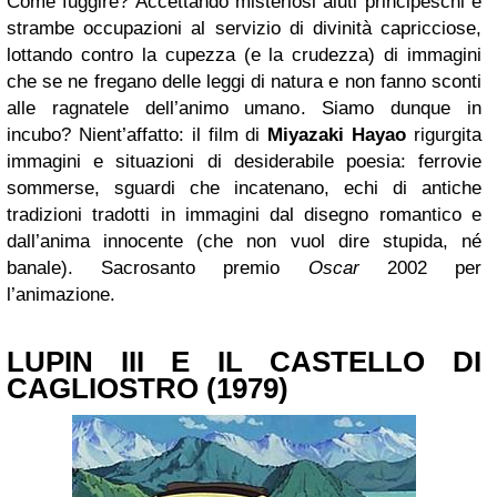
Come fuggire? Accettando misteriosi aiuti principeschi e
strambe occupazioni al servizio di divinità capricciose,
lottando contro la cupezza (e la crudezza) di immagini
che se ne fregano delle leggi di natura e non fanno sconti
alle ragnatele dell’animo umano. Siamo dunque in
incubo? Nient’affatto: il film di
Miyazaki Hayao
rigurgita
immagini e situazioni di desiderabile poesia: ferrovie
sommerse, sguardi che incatenano, echi di antiche
tradizioni tradotti in immagini dal disegno romantico e
dall’anima innocente (che non vuol dire stupida, né
banale). Sacrosanto premio
Oscar
2002 per
l’animazione.
LUPIN III E IL CASTELLO DI
CAGLIOSTRO (1979)