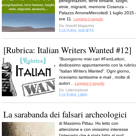
peregrinazioni, terre lontane, luoghi,
etnie, migranti, memorie Cosenza –
Palazzo ArnoneMercoledì 1 luglio 2015 
ore 11.
Leggere il seguito
Da
Amedit Magazine
CULTURA
SOCIETÀ
,
[Rubrica: Italian Writers Wanted #12]
“Buongiorno miei cari #FeniLettori,
dodicesimo appuntamento con la rubric
"Italian Writers Wanted". Ogni giorno,
riceviamo tantissime e-mail , molte di
autori...
Leggere il seguito
Da
Lafenicebook
CULTURA
LIBRI
,
La sarabanda dei falsari archeologici
di Massimo Pittau. Ho letto con
attenzione e con vivissimo interesse
l’intervista che è stata fatta al prof.