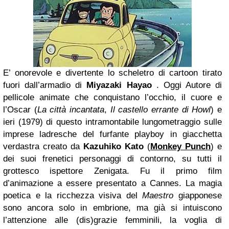
E’ onorevole e divertente lo scheletro di cartoon tirato
fuori dall’armadio di
Miyazaki
Hayao
. Oggi Autore di
pellicole animate che conquistano l’occhio, il cuore e
l’Oscar (
La città incantata
,
Il castello errante di Howl
) e
ieri (1979) di questo intramontabile lungometraggio sulle
imprese ladresche del furfante playboy in giacchetta
verdastra creato da
Kazuhiko Kato
(
Monkey Punch
) e
dei suoi frenetici personaggi di contorno, su tutti il
grottesco ispettore Zenigata. Fu il primo film
d’animazione a essere presentato a Cannes. La magia
poetica e la ricchezza visiva del
Maestro
giapponese
sono ancora solo in embrione, ma già si intuiscono
l’attenzione alle (dis)grazie femminili, la voglia di