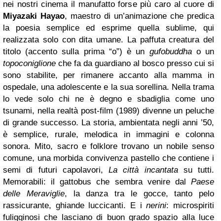
nei nostri cinema il manufatto forse più caro al cuore di
Miyazaki Hayao
, maestro di un’animazione che predica
la poesia semplice ed esprime quella sublime, qui
realizzata solo con dita umane. La paffuta creatura del
titolo (accento sulla prima “o”) è un
gufobuddha
o un
topoconiglione
che fa da guardiano al bosco presso cui si
sono stabilite, per rimanere accanto alla mamma in
ospedale, una adolescente e la sua sorellina. Nella trama
lo vede solo chi ne è degno e sbadiglia come uno
tsunami, nella realtà post-film (1989) divenne un peluche
di grande successo. La storia, ambientata negli anni ’50,
è semplice, rurale, melodica in immagini e colonna
sonora. Mito, sacro e folklore trovano un nobile senso
comune, una morbida convivenza pastello che contiene i
semi di futuri capolavori,
La città incantata
su tutti.
Memorabili: il gattobus che sembra venire dal
Paese
delle Meraviglie
, la danza tra le gocce, tanto pelo
rassicurante, ghiande luccicanti. E i
nerini
: microspiriti
fuligginosi che lasciano di buon grado spazio alla luce