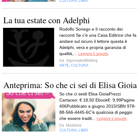
CULTURA
LIBRI
,
La tua estate con Adelphi
Rodolfo Sonego e Il racconto dei
racconti Se c’è una Casa Editrice che fa
andare sul sicuro il lettore questa è
Adelphi, vera e propria garanzia di
qualità,...
Leggere il seguito
Da
Signoradeifiltriblog
ARTE
CULTURA
,
Anteprima: So che ci sei di Elisa Gioia
So che ci seidi Elisa GioiaPrezzi
Cartaceo: € 18,50 Ebook€: 9,99Pagine
406Pubblicato a giugno 2015ISBN 978-
88-566-4445-6C’è qualcosa di peggio
che essere tradit...
Leggere il seguito
Da
Madeline
CULTURA
LIBRI
,