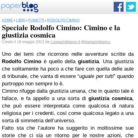
HOME
›
LIBRI
›
FUMETTI
›
RODOLFO CIMINO
Speciale Rodolfo Cimino: Cimino e la
giustizia cosmica
Creato il 18 maggio 2012 da
Lospaziobianco.it
@lospaziobianco
Uno dei temi che ricorrono nelle avventure scritte da
Rodolfo Cimino
è quello della
giustizia
. Una giustizia
che solitamente ha poco a che fare con quella delle aule
di tribunale, che vanta di essere “
uguale per tutti
” quando
purtroppo non sempre lo è.
Cimino rifugge dalla giustizia umana, che in quanto tale è
fallace, e fa appello a una sorta di
giustizia cosmica
,
che può essere interpretata come qualcosa di natura
religiosa per i credenti, così come qualcosa legato a una
sorta di simmetria dell’universo.
Fatto sta che l’autore ha suggerito in moltissime sue
storie che ci sia un ritorno per le nostre azioni, che