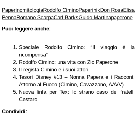
Paperino
mitologia
Rodolfo Cimino
Paperinik
Don Rosa
Elisa
Penna
Romano Scarpa
Carl Barks
Guido Martina
paperone
Puoi leggere anche:
Speciale Rodolfo Cimino: “Il viaggio è la
ricompensa”
Rodolfo Cimino: una vita con Zio Paperone
Il regista Cimino e i suoi attori
Tesori Disney #13 – Nonna Papera e i Racconti
Attorno al Fuoco (Cimino, Cavazzano, AAVV)
Nuova linfa per Tex: lo strano caso dei fratelli
Cestaro
Condividi: