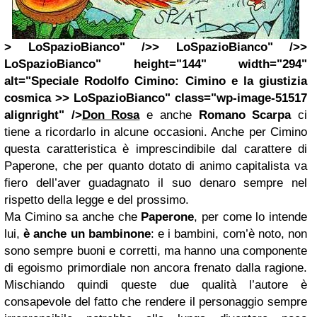
> LoSpazioBianco" />> LoSpazioBianco" />>
LoSpazioBianco" height="144" width="294"
alt="Speciale Rodolfo Cimino: Cimino e la giustizia
cosmica >> LoSpazioBianco" class="wp-image-51517
alignright" />
Don Rosa
e anche
Romano Scarpa
ci
tiene a ricordarlo in alcune occasioni. Anche per Cimino
questa caratteristica è imprescindibile dal carattere di
Paperone, che per quanto dotato di animo capitalista va
fiero dell’aver guadagnato il suo denaro sempre nel
rispetto della legge e del prossimo.
Ma Cimino sa anche che
Paperone
, per come lo intende
lui,
è anche un bambinone
: e i bambini, com’è noto, non
sono sempre buoni e corretti, ma hanno una componente
di egoismo primordiale non ancora frenato dalla ragione.
Mischiando quindi queste due qualità l’autore è
consapevole del fatto che rendere il personaggio sempre