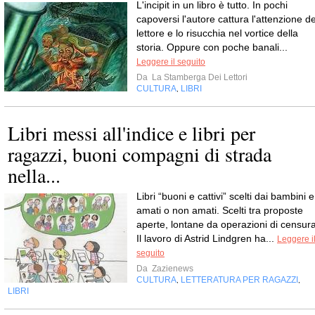
L'incipit in un libro è tutto. In pochi
capoversi l'autore cattura l'attenzione de
lettore e lo risucchia nel vortice della
storia. Oppure con poche banali...
Leggere il seguito
Da
La Stamberga Dei Lettori
CULTURA
LIBRI
,
Libri messi all'indice e libri per
ragazzi, buoni compagni di strada
nella...
Libri “buoni e cattivi” scelti dai bambini e
amati o non amati. Scelti tra proposte
aperte, lontane da operazioni di censura
Il lavoro di Astrid Lindgren ha...
Leggere i
seguito
Da
Zazienews
CULTURA
LETTERATURA PER RAGAZZI
,
,
LIBRI