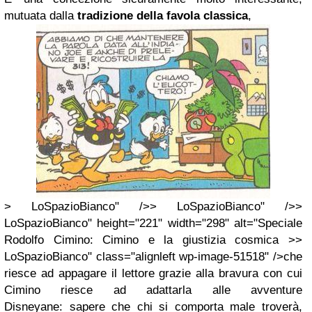
mutuata dalla
tradizione della favola classica
,
> LoSpazioBianco" />> LoSpazioBianco" />>
LoSpazioBianco" height="221" width="298" alt="Speciale
Rodolfo Cimino: Cimino e la giustizia cosmica >>
LoSpazioBianco" class="alignleft wp-image-51518" />che
riesce ad appagare il lettore grazie alla bravura con cui
Cimino riesce ad adattarla alle avventure
Disneyane: sapere che chi si comporta male troverà,