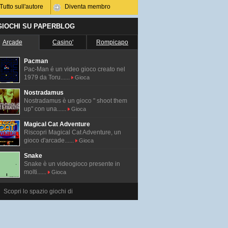
Tutto sull'autore
Diventa membro
 GIOCHI SU PAPERBLOG
Arcade
Casino'
Rompicapo
Pacman
Pac-Man é un video gioco creato nel
1979 da Toru......
Gioca
Nostradamus
Nostradamus è un gioco " shoot them
up" con una......
Gioca
Magical Cat Adventure
Riscopri Magical Cat Adventure, un
gioco d'arcade......
Gioca
Snake
Snake è un videogioco presente in
molti......
Gioca
Scopri lo spazio giochi di