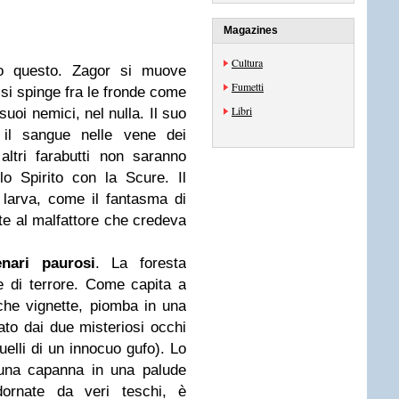
Magazines
Cultura
tto questo. Zagor si muove
Fumetti
, si spinge fra le fronde come
Libri
suoi nemici, nel nulla. Il suo
e il sangue nelle vene dei
altri farabutti non saranno
o Spirito con la Scure. Il
larva, come il fantasma di
te al malfattore che credeva
nari paurosi
. La foresta
e di terrore. Come capita a
che vignette, piomba in una
ato dai due misteriosi occhi
uelli di un innocuo gufo). Lo
 una capanna in una palude
dornate da veri teschi, è