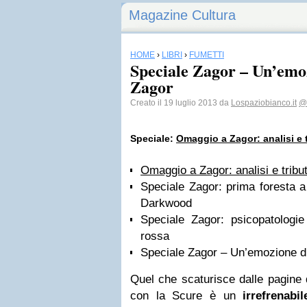
Magazine Cultura
HOME
›
LIBRI
›
FUMETTI
Speciale Zagor – Un’emo
Zagor
Creato il 19 luglio 2013 da
Lospaziobianco.it
@
Speciale:
Omaggio a Zagor: analisi e t
Omaggio a Zagor: analisi e tribut
Speciale Zagor: prima foresta a 
Darkwood
Speciale Zagor: psicopatologie
rossa
Speciale Zagor – Un’emozione d
Quel che scaturisce dalle pagine d
con la Scure è un
irrefrenabi