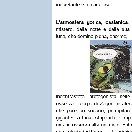
inquietante e minaccioso.
L’atmosfera gotica, ossianica
,
mistero, dalla notte e dalla su
luna, che domina piena, enorme,
incontrastata, protagonista nelle
osserva il corpo di Zagor, incaten
che pare un sudario, precipitare
gigantesca luna, stupenda e imper
umani, osserva alta nel cielo. È il
con celeste indifferenza, la primis