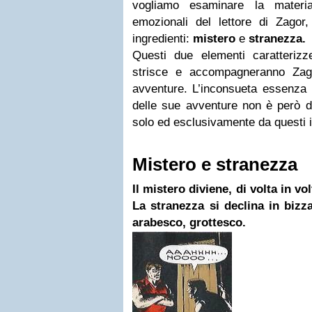
vogliamo esaminare la materia
emozionali del lettore di Zagor,
ingredienti:
mistero
e
stranezza.
Questi due elementi caratteriz
strisce e accompagneranno Zago
avventure. L’inconsueta essenza l
delle sue avventure non è però 
solo ed esclusivamente da questi i
Mistero e stranezza
Il mistero diviene, di volta in vo
La stranezza si declina in bizz
arabesco, grottesco.