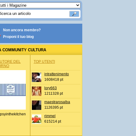
Non ancora membro?
Proponi il tuo blog
A COMMUNITY CULTURA
AUTORE DEL
TOP UTENTI
ORNO
intrattenimento
1608418 pt
lory663
1211328 pt
maestrarosalba
1126395 pt
psyinthekitchen
rimmel
615214 pt