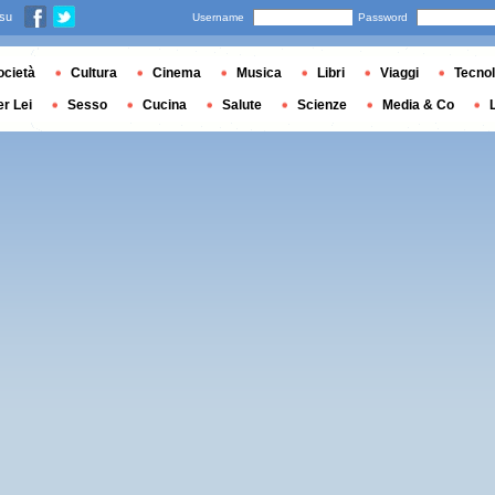
 su
Username
Password
ocietà
Cultura
Cinema
Musica
Libri
Viaggi
Tecnol
er Lei
Sesso
Cucina
Salute
Scienze
Media & Co