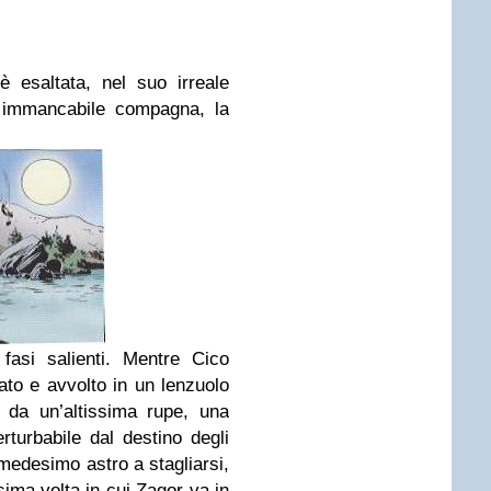
 è esaltata, nel suo irreale
a immancabile compagna, la
 fasi salienti. Mentre Cico
ato e avvolto in un lenzuolo
 da un’altissima rupe, una
turbabile dal destino degli
 medesimo astro a stagliarsi,
sima volta in cui Zagor va in