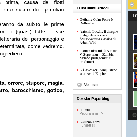
 prima, causa dei fiotti
I suoi ultimi articoli
 ecco subito due peculiari
I
Gotham: Colm Feore è
Dollmaker
zeranno da subito le prime
Antonio Lucchi: il disegno
r in (quasi) tutte le sue
in digitale a servizio
dell’avventura classica di
etteraria del personaggio e
Adam Wild
determinata, come vedremo,
I combattimenti di Batman
ngredienti.
V Superman – iZombie,
parlano protagonisti e
produttori
Gli Avengers conquistano
la cover di Empire
lta, orrore, stupore, magia.
Vedi tutti
arro, barocchismo, gotico,
Dossier Paperblog
Il Fatto
Programmi TV
Gallieno Ferri
Fumettisti