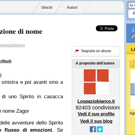
Giochi
Autori
zione di nome
lospaziobianco
L
Segnala un abuso
ributi
L'
A proposito dell'autore
GI
i
sinistra e poi avanti sino a
 di uno Spirito in casacca
Lospaziobianco.it
92403
condivisioni
i nome Zagor
Vedi il suo profilo
Agi
Vedi il suo blog
elle avventure dello Spirito
le flusso di emozioni
. Se