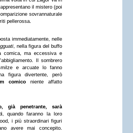
 rappresentano il mistero (poi
 comparizione sovrannaturale
riti pellerossa.
posta immediatamente, nelle
agguati
, nella figura del buffo
ra comica, ma eccessiva e
’abbigliamento. Il sombrero
smilze e arcuate lo fanno
na figura divertente, però
em comico
niente affatto
o, già penetrante, sarà
i
, quando faranno la loro
d, i più straordinari figuri
ano avere mai concepito.