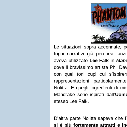
Le situazioni sopra accennate, p
topoi narrativi già percorsi, anz
aveva utilizzato
Lee Falk
in
Man
dove il bravissimo artista Phil Da
con quei toni cupi cui s’ispirer
rappresentazioni particolarmente
Nolitta. E quegli ingredienti di m
Mandrake sono ispirati dall’
Uomo
stesso Lee Falk.
D’altra parte Nolitta sapeva che
l
si è più fortemente attratti e in