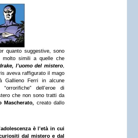
er quanto suggestive, sono
i molto simili a quelle che
drake
, l’uomo del mistero
,
vis aveva raffigurato il mago
à Gallieno Ferri in alcune
 “orrorifiche” dell’eroe di
istero che non sono tratti da
 Mascherato,
creato dallo
’adolescenza è l’età in cui
curiositi dal mistero e dal