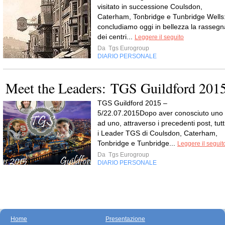
visitato in successione Coulsdon,
Caterham, Tonbridge e Tunbridge Wells
concludiamo oggi in bellezza la rassegn
dei centri...
Leggere il seguito
Da
Tgs Eurogroup
DIARIO PERSONALE
Meet the Leaders: TGS Guildford 201
TGS Guildford 2015 –
5/22.07.2015Dopo aver conosciuto uno
ad uno, attraverso i precedenti post, tutt
i Leader TGS di Coulsdon, Caterham,
Tonbridge e Tunbridge...
Leggere il seguit
Da
Tgs Eurogroup
DIARIO PERSONALE
Home
Presentazione