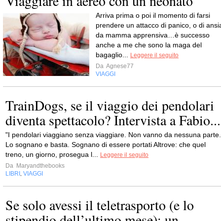
Viaggiare in aereo con un neonato
Arriva prima o poi il momento di farsi
prendere un attacco di panico, o di ansi
da mamma apprensiva…è successo
anche a me che sono la maga del
bagaglio...
Leggere il seguito
Da
Agnese77
VIAGGI
TrainDogs, se il viaggio dei pendolari
diventa spettacolo? Intervista a Fabio...
"I pendolari viaggiano senza viaggiare. Non vanno da nessuna parte.
Lo sognano e basta. Sognano di essere portati Altrove: che quel
treno, un giorno, prosegua l...
Leggere il seguito
Da
Maryandthebooks
LIBRI
VIAGGI
,
Se solo avessi il teletrasporto (e lo
stipendio dell’ultimo mese): un...