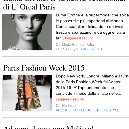
di L' Oreal Paris
Luma Grothe è la supermodel che solca
le passerelle più importanti al Mondo.
Con la sua allure felina dona un twist
fresco e sbarazzino, e da oggi entra a
far...
Leggere il seguito
Da
Moda Glamour Italia
LIFESTYLE
MODA E TREND
,
Paris Fashion Week 2015
Dopo New York, Londra, Milano è il turn
della Paris Fashion Week fall/winter
2015-16. E' l'appuntamento che
conclude il mese delle sfilate nelle...
Leggere il seguito
Da
Harimag
ARCHITETTURA E DESIGN
LIFESTYLE
,
Ad ogni donna una Melissa!