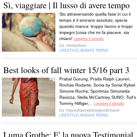
Sì, viaggiare | Il lusso di avere tempo
Sto attraversando quella fase in cui il
tempo è il sovrano assoluto, specie
quando manca: troppo lavoro e troppi
impegni (cosa che mi fa piacere, sia
chiaro!
Leggere il seguito
Da
Gretamiliani
LIFESTYLE
MODA E TREND
,
Best looks of fall winter 15/16 part 3
Prabal Gurung; Prada Ralph Lauren;
Rochas Rodarte; Sonia by Sonia Rykiel
Simone Rocha; Sportmax Simonetta
Ravizza; Stella McCartney SUNO; Tod's
Tommy Hilfiger;...
Leggere il seguito
Da
Haiundisperatobisognodichanel
LIFESTYLE
MODA E TREND
,
Luma Grothe: E' la nuova Testimonial