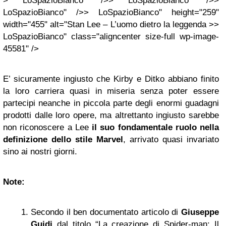
> LoSpazioBianco" />> LoSpazioBianco" />>
LoSpazioBianco" />> LoSpazioBianco" height="259"
width="455" alt="Stan Lee – L’uomo dietro la leggenda >>
LoSpazioBianco" class="aligncenter size-full wp-image-
45581" />
E’ sicuramente ingiusto che Kirby e Ditko abbiano finito
la loro carriera quasi in miseria senza poter essere
partecipi neanche in piccola parte degli enormi guadagni
prodotti dalle loro opere, ma altrettanto ingiusto sarebbe
non riconoscere a Lee
il suo fondamentale ruolo nella
definizione dello stile Marvel
, arrivato quasi invariato
sino ai nostri giorni.
Note:
Secondo il ben documentato articolo di
Giuseppe
Guidi
dal titolo “La creazione di Spider-man: Il