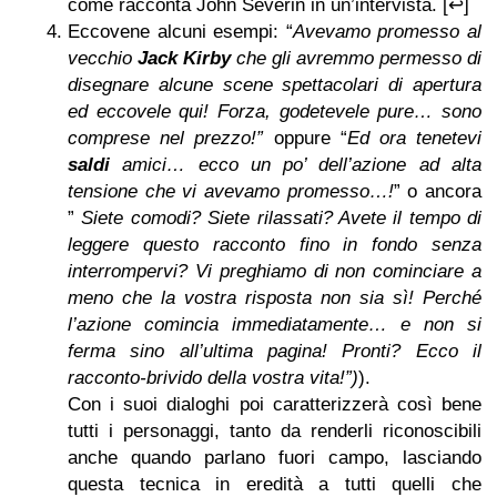
come racconta John Severin in un’intervista. [↩]
Eccovene alcuni esempi: “
Avevamo promesso al
vecchio
Jack Kirby
che gli avremmo permesso di
disegnare alcune scene spettacolari di apertura
ed eccovele qui! Forza, godetevele pure… sono
comprese nel prezzo!”
oppure “
Ed ora tenetevi
saldi
amici… ecco un po’ dell’azione ad alta
tensione che vi avevamo promesso…!
” o ancora
”
Siete comodi? Siete rilassati? Avete il tempo di
leggere questo racconto fino in fondo senza
interrompervi? Vi preghiamo di non cominciare a
meno che la vostra risposta non sia sì! Perché
l’azione comincia immediatamente… e non si
ferma sino all’ultima pagina! Pronti? Ecco il
racconto-brivido della vostra vita!”)
).
Con i suoi dialoghi poi caratterizzerà così bene
tutti i personaggi, tanto da renderli riconoscibili
anche quando parlano fuori campo, lasciando
questa tecnica in eredità a tutti quelli che