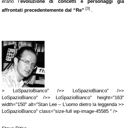
erano l’
evoluzione di concetti e personaggi già
[3]
affrontati precedentemente dal “Re”
.
> LoSpazioBianco" />> LoSpazioBianco" />>
LoSpazioBianco" />> LoSpazioBianco" height="163"
width="150" alt="Stan Lee – L’uomo dietro la leggenda >>
LoSpazioBianco" class="size-full wp-image-45585 " />