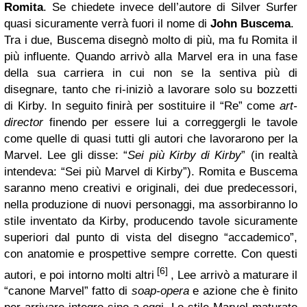
Romita
. Se chiedete invece dell’autore di Silver Surfer
quasi sicuramente verrà fuori il nome di
John Buscema
.
Tra i due, Buscema disegnò molto di più, ma fu Romita il
più influente. Quando arrivò alla Marvel era in una fase
della sua carriera in cui non se la sentiva più di
disegnare, tanto che ri-iniziò a lavorare solo su bozzetti
di Kirby. In seguito finirà per sostituire il “Re” come
art-
director
finendo per essere lui a correggergli le tavole
come quelle di quasi tutti gli autori che lavorarono per la
Marvel. Lee gli disse: “
Sei più Kirby di Kirby
” (in realtà
intendeva: “Sei più Marvel di Kirby”). Romita e Buscema
saranno meno creativi e originali, dei due predecessori,
nella produzione di nuovi personaggi, ma assorbiranno lo
stile inventato da Kirby, producendo tavole sicuramente
superiori dal punto di vista del disegno “accademico”,
con anatomie e prospettive sempre corrette. Con questi
[6]
autori, e poi intorno molti altri
, Lee arrivò a maturare il
“canone Marvel” fatto di
soap-opera
e azione che è finito