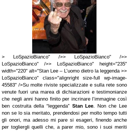
> LoSpazioBianco" />> LoSpazioBianco" />>
LoSpazioBianco" />> LoSpazioBianco" height="235"
width="220" alt="Stan Lee – L’uomo dietro la leggenda >>
LoSpazioBianco" class="alignright size-full wp-image-
45583" />Su molte riviste specializzate e sulla rete sono
venute fuori una marea di dichiarazioni e testimonianze
che negli anni hanno finito per incrinare l’immagine così
ben costruita della “leggenda”
Stan Lee
. Non che Lee
non se lo sia meritato, prendendosi per molto tempo tutti
gli onori, ma adesso mi pare si esageri, finendo anche
per togliergli quelli che, a parer mio, sono i suoi meriti