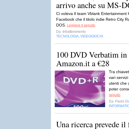
arrivo anche su MS-DO
Ci voleva Il team Vblank Entertainment 
Facebook che il titolo indie Retro City
DOS.
Leggere il seguito
Da
Intrattenimento
TECNOLOGIA
VIDEOGIOCHI
,
100 DVD Verbatim in o
Amazon.it a €28
Tra chiavet
vari serviz
utenti che 
poter conser
seguito
Da
Paolo Do
INFORMATI
Una ricerca prevede il