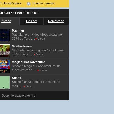
Tutto sull'autore
Diventa membro
 GIOCHI SU PAPERBLOG
Arcade
Casino'
Rompicapo
Pacman
Pac-Man é un video gioco creato nel
1979 da Toru......
Gioca
Nostradamus
Nostradamus è un gioco " shoot them
up" con una......
Gioca
Magical Cat Adventure
Riscopri Magical Cat Adventure, un
gioco d'arcade......
Gioca
Snake
Snake è un videogioco presente in
molti......
Gioca
Scopri lo spazio giochi di