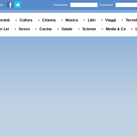
 su
Username
Password
ocietà
Cultura
Cinema
Musica
Libri
Viaggi
Tecnol
er Lei
Sesso
Cucina
Salute
Scienze
Media & Co