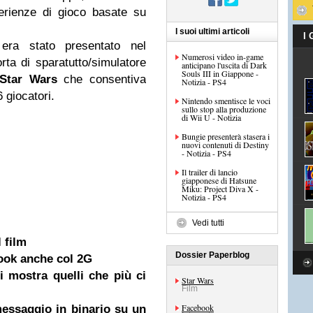
erienze di gioco basate su
I suoi ultimi articoli
I
era stato presentato nel
Numerosi video in-game
ta di sparatutto/simulatore
anticipano l'uscita di Dark
Souls III in Giappone -
Star Wars
che consentiva
Notizia - PS4
 giocatori.
Nintendo smentisce le voci
sullo stop alla produzione
di Wii U - Notizia
Bungie presenterà stasera i
nuovi contenuti di Destiny
- Notizia - PS4
Il trailer di lancio
giapponese di Hatsune
Miku: Project Diva X -
Notizia - PS4
Vedi tutti
 film
Dossier Paperblog
ook anche col 2G
 mostra quelli che più ci
Star Wars
Film
Facebook
essaggio in binario su un