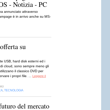
S - Notizia - PC
ha annunciato attraverso
 Rampage è in arrivo anche su MS-
fferta su
te USB, hard disk esterni ed i
i di cloud, sono sempre meno gli
utilizzano il classico DVD per
vare i propri file. ...
Leggere il
lci
CA
TECNOLOGIA
,
 futuro del mercato