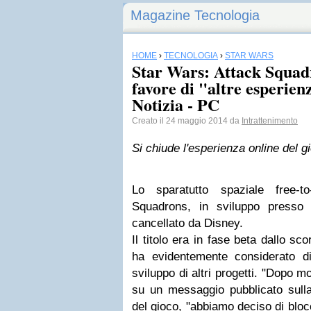
Magazine Tecnologia
HOME
›
TECNOLOGIA
›
STAR WARS
Star Wars: Attack Squadr
favore di "altre esperien
Notizia - PC
Creato il 24 maggio 2014 da
Intrattenimento
Si chiude l'esperienza online del g
Lo sparatutto spaziale free-t
Squadrons, in sviluppo presso
cancellato da Disney.
Il titolo era in fase beta dallo sc
ha evidentemente considerato di 
sviluppo di altri progetti. "Dopo m
su un messaggio pubblicato sul
del gioco, "abbiamo deciso di bloc