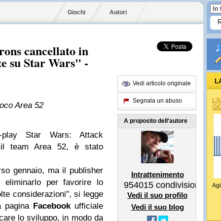
Giochi
Autori
ons cancellato in
ze su Star Wars" -
L
Vedi articolo originale
L'
Segnala un abuso
ioco Area 52
GI
A proposito dell'autore
o-play Star Wars: Attack
 il team Area 52, è stato
orso gennaio, ma il publisher
Intrattenimento
eliminarlo per favorire lo
954015
condivisioni
Agi
olte considerazioni", si legge
Vedi il suo profilo
la pagina
Facebook
ufficiale
Vedi il suo blog
care lo sviluppo, in modo da