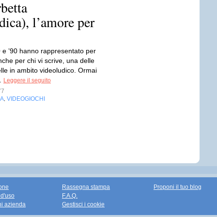
betta
ica), l’amore per
80 e ’90 hanno rappresentato per
nche per chi vi scrive, una delle
lle in ambito videoludico. Ormai
..
Leggere il seguito
77
IA
VIDEOGIOCHI
,
one
Rassegna stampa
Proponi il tuo blog
 d'uso
F.A.Q.
ni azienda
Gestisci i cookie