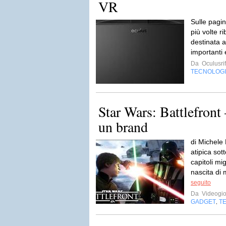
VR
Sulle pagin
più volte r
destinata a
importanti 
Da
Oculusrift
TECNOLOG
Star Wars: Battlefront 
un brand
di Michele
atipica sott
capitoli mig
nascita di m
seguito
Da
Videogio
GADGET
T
,