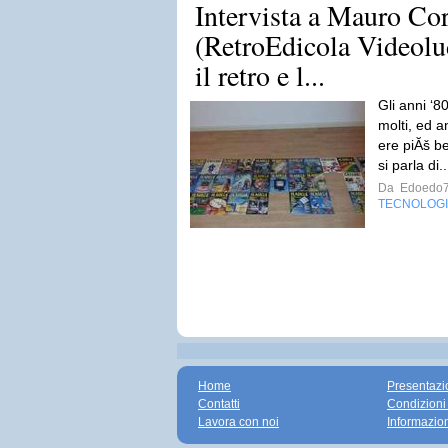
Intervista a Mauro Cor
(RetroEdicola Videolud
il retro e l...
Gli anni ‘
molti, ed a
ere piĂš be
si parla di.
Da
Edoedo
TECNOLOG
Home
Presentazi
Contatti
Condizioni
Lavora con noi
Informazio