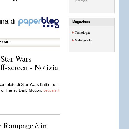
Internet
ina di
Magazines
Tecnologia
Videogiochi
icoli :
 Star Wars
off-screen - Notizia
ompleto di Star Wars Battlefront
o online su Daily Motion.
Leggere il
y Rampage è in