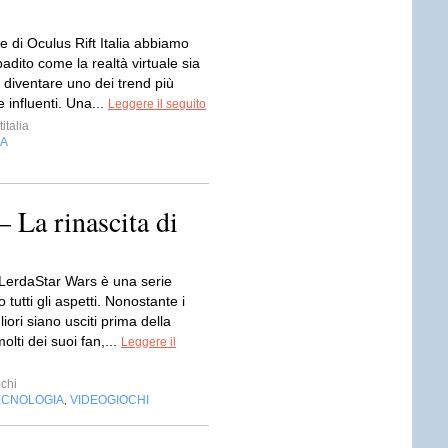
e di Oculus Rift Italia abbiamo
ibadito come la realtà virtuale sia
 diventare uno dei trend più
e influenti. Una...
Leggere il seguito
italia
IA
– La rinascita di
 LerdaStar Wars è una serie
o tutti gli aspetti. Nonostante i
liori siano usciti prima della
olti dei suoi fan,...
Leggere il
chi
ECNOLOGIA
VIDEOGIOCHI
,