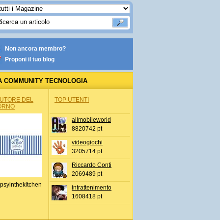
Non ancora membro?
Proponi il tuo blog
A COMMUNITY TECNOLOGIA
AUTORE DEL
TOP UTENTI
ORNO
allmobileworld
8820742 pt
videogiochi
3205714 pt
Riccardo Conti
2069489 pt
psyinthekitchen
intrattenimento
1608418 pt