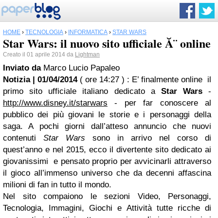
HOME
›
TECNOLOGIA
›
INFORMATICA
›
STAR WARS
Star Wars: il nuovo sito ufficiale Ă¨ online
Creato il 01 aprile 2014 da
Lightman
Inviato da
Marco Lucio Papaleo
Notizia | 01/04/2014
( ore 14:27 )
: E’ finalmente online il
primo sito ufficiale italiano dedicato a
Star Wars
-
http://www.disney.it/starwars
- per far conoscere al
pubblico dei più giovani le storie e i personaggi della
saga. A pochi giorni dall’atteso annuncio che nuovi
contenuti
Star Wars
sono in arrivo nel corso di
quest’anno e nel 2015, ecco il divertente sito dedicato ai
giovanissimi e pensato proprio per avvicinarli attraverso
il gioco all’immenso universo che da decenni affascina
milioni di fan in tutto il mondo.
Nel sito compaiono le sezioni Video, Personaggi,
Tecnologia, Immagini, Giochi e Attività tutte ricche di