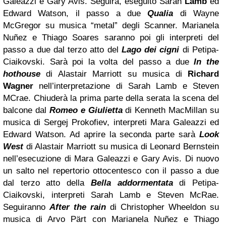
Galeazzi e Gary Avis. Seguirà, eseguito Sarah
Lamb
ed
Edward Watson, il passo a due
Qualia
di Wayne
McGregor su musica “metal” degli Scanner. Marianela
Nuñez e Thiago Soares saranno poi gli interpreti del
passo a due dal terzo atto del
Lago dei cigni
di Petipa-
Ciaikovski. Sarà poi la volta del passo a due
In the
hothouse
di Alastair Marriott su musica di
Richard
Wagner
nell’interpretazione di Sarah Lamb e Steven
MCrae. Chiuderà la prima parte della serata la scena del
balcone dal
Romeo e Giulietta
di Kenneth MacMillan su
musica di Sergej Prokofiev, interpreti Mara Galeazzi ed
Edward Watson. Ad aprire la seconda parte sarà
Look
West
di Alastair Marriott su musica di Leonard Bernstein
nell’esecuzione di Mara Galeazzi e Gary Avis. Di nuovo
un salto nel repertorio ottocentesco con il passo a due
dal terzo atto della
Bella addormentata
di Petipa-
Ciaikovski, interpreti Sarah Lamb e Steven McRae.
Seguiranno
After the rain
di Christopher Wheeldon su
musica di Arvo Pärt con Marianela Nuñez e Thiago