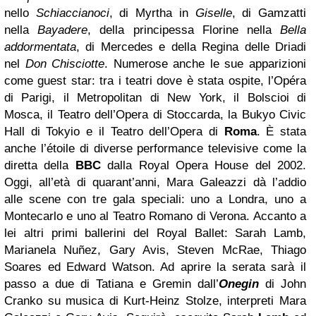
nello
Schiaccianoci
, di Myrtha in
Giselle
, di Gamzatti
nella
Bayadere
, della principessa Florine nella
Bella
addormentata
, di Mercedes e della Regina delle Driadi
nel
Don Chisciotte
. Numerose anche le sue apparizioni
come guest star: tra i teatri dove è stata ospite, l’Opéra
di Parigi, il Metropolitan di New York, il Bolscioi di
Mosca, il Teatro dell’Opera di Stoccarda, la Bukyo Civic
Hall di Tokyio e il Teatro dell’Opera di
Roma
. È stata
anche l’étoile di diverse performance televisive come la
diretta della
BBC
dalla Royal Opera House del 2002.
Oggi, all’età di quarant’anni, Mara Galeazzi dà l’addio
alle scene con tre gala speciali: uno a Londra, uno a
Montecarlo e uno al Teatro Romano di Verona. Accanto a
lei altri primi ballerini del Royal Ballet: Sarah Lamb,
Marianela Nuñez, Gary Avis, Steven McRae, Thiago
Soares ed Edward Watson. Ad aprire la serata sarà il
passo a due di Tatiana e Gremin dall’
Onegin
di John
Cranko su musica di Kurt-Heinz Stolze, interpreti Mara