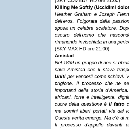
(SKY COMEDY HD ore 21.00)
Killing Me Softly (Uccidimi dol
Heather Graham e Joseph Fiennes 
dell'eros. Folgorata dalla passi
sposa un celebre scalatore. Dopo 
oscuro dell'uomo che nascond
rimanendo invischiata in una peric
(SKY MAX HD ore 21.00)
Amistad
Nel 1839 un gruppo di neri si ribel
nave Amistad che li stava tras
Uniti
per venderli come schiavi. V
prigione. Il processo che ne s
importanti della storia d’America
africani, forte e intelligente, dig
cuore della questione è
il fatto
c
ma uomini liberi portati via dal 
Questa verità emerge. Ma c’è di m
Il processo d’appello davanti 