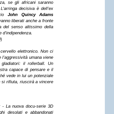
za, se gli africani saranno
. L’arringa decisiva è dell’ex
ario
John Quincy Adams
 vanno liberati anche a fronte
va del senso altissimo della
ne d’indipendenza.
)
cervello elettronico. Non ci
e l’aggressività umana viene
gladiatori: il rollerball. Un
stra capace di pensare e il
ché vede in lui un potenziale
i rifiuta, riuscirà a vincere
t - La nuova docu-serie 3D
ghi desolati e abbandonati