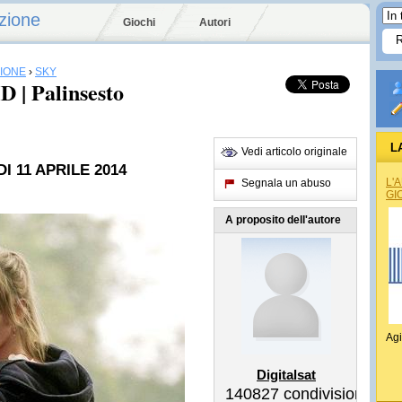
zione
Giochi
Autori
SIONE
›
SKY
 | Palinsesto
L
Vedi articolo originale
I 11 APRILE 2014
L'
Segnala un abuso
GI
A proposito dell'autore
Agi
Digitalsat
140827
condivisioni