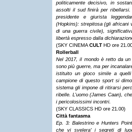
politicamente decisivo, in sostan
assolti il sud finirà per ribellarsi
presidente e giurista leggend
(Hopkins): strepitosa (gli africani
di una guerra civile), significati
libertà espresso dalla dichiarazio
(SKY CINEMA
CULT
HD ore 21.00
Rollerball
Nel 2017, il mondo è retto da un 
sono più guerre, ma per incanalar
istituito un gioco simile a quelli 
campione di questo sport si dimo
sistema gli impone di ritirarsi per
ribelle. L’uomo (James Caan), che s
i pericolosissimi incontri.
(SKY CLASSICS HD ore 21.00)
Città fantasma
Ep. 3: Balestrino e Hunters Poin
che vi svelera' i segreti di luo