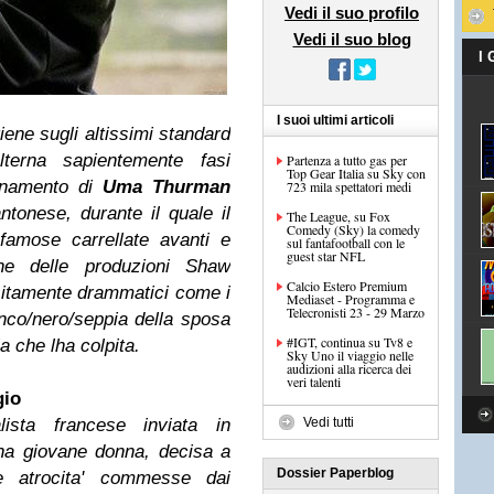
Vedi il suo profilo
Vedi il suo blog
I
I suoi ultimi articoli
iene sugli altissimi standard
terna sapientemente fasi
Partenza a tutto gas per
Top Gear Italia su Sky con
enamento di
Uma Thurman
723 mila spettatori medi
ntonese, durante il quale il
The League, su Fox
Comedy (Sky) la comedy
 famose carrellate avanti e
sul fantafootball con le
guest star NFL
iche delle produzioni Shaw
Calcio Estero Premium
sitamente drammatici come i
Mediaset - Programma e
Telecronisti 23 - 29 Marzo
anco/nero/seppia della sposa
#IGT, continua su Tv8 e
 che lha colpita.
Sky Uno il viaggio nelle
audizioni alla ricerca dei
veri talenti
gio
ista francese inviata in
Vedi tutti
una giovane donna, decisa a
Dossier Paperblog
e atrocita' commesse dai