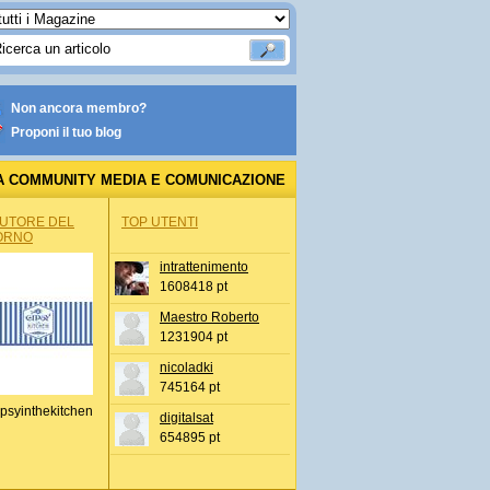
Non ancora membro?
Proponi il tuo blog
A COMMUNITY MEDIA E COMUNICAZIONE
AUTORE DEL
TOP UTENTI
ORNO
intrattenimento
1608418 pt
Maestro Roberto
1231904 pt
nicoladki
745164 pt
psyinthekitchen
digitalsat
654895 pt