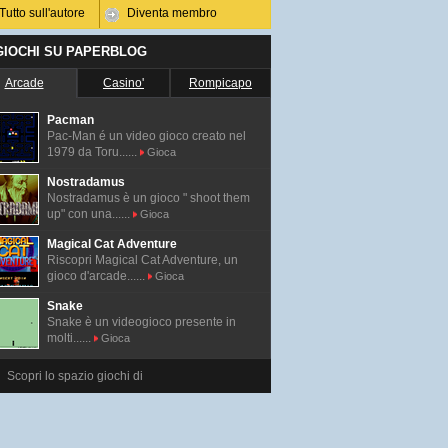
Tutto sull'autore
Diventa membro
 GIOCHI SU PAPERBLOG
Arcade
Casino'
Rompicapo
Pacman
Pac-Man é un video gioco creato nel
1979 da Toru......
Gioca
Nostradamus
Nostradamus è un gioco " shoot them
up" con una......
Gioca
Magical Cat Adventure
Riscopri Magical Cat Adventure, un
gioco d'arcade......
Gioca
Snake
Snake è un videogioco presente in
molti......
Gioca
Scopri lo spazio giochi di