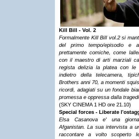
Kill Bill - Vol. 2
Formalmente Kill Bill vol.2 si mant
del primo tempo/episodio e al
prettamente comiche, come lall
con il maestro di arti marziali ca
regista delizia la platea con le
indietro della telecamera, tip
Brothers anni 70, a momenti squi
ricordi, adagiati su un fondale bi
promessa e oppressa dalla tragedia
(SKY CINEMA 1 HD ore 21.10)
Special forces - Liberate l'ostag
Elsa Casanova e' una giornal
Afganistan. La sua intervista a 
raccontare a volto scoperto l