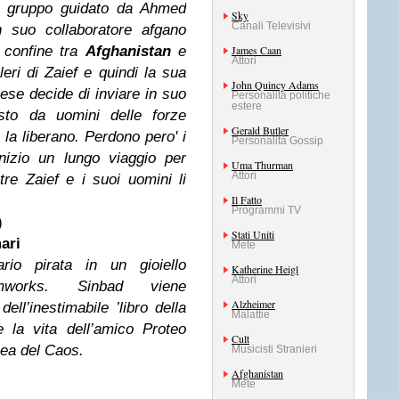
el gruppo guidato da Ahmed
Sky
Canali Televisivi
n suo collaboratore afgano
l confine tra
Afghanistan
e
James Caan
Attori
eri di Zaief e quindi la sua
John Quincy Adams
ncese decide di inviare in suo
Personalità politiche
estere
o da uomini delle forze
Gerald Butler
 la liberano. Perdono pero' i
Personalità Gossip
nizio un lungo viaggio per
Uma Thurman
Attori
re Zaief e i suoi uomini li
Il Fatto
Programmi TV
)
Stati Uniti
ari
Mete
io pirata in un gioiello
Katherine Heigl
Attori
amworks. Sinbad viene
Alzheimer
ell’inestimabile ’libro della
Malattie
 la vita dell’amico Proteo
Cult
 Dea del Caos.
Musicisti Stranieri
Afghanistan
Mete