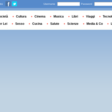
 su
Username
Password
ocietà
Cultura
Cinema
Musica
Libri
Viaggi
Tecnol
er Lei
Sesso
Cucina
Salute
Scienze
Media & Co