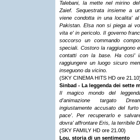
Talebani, la mette nel mirino d
Zaief. Sequestrata insieme a u
viene condotta in una localita' a
Pakistan. Elsa non si piega ai vol
vita e' in pericolo. Il governo fra
soccorso un commando compost
speciali. Costoro la raggiungono e
contatti con la base. Ha cosi' i
raggiungere un luogo sicuro ment
inseguono da vicino.
(SKY CINEMA HITS HD ore 21.10
Sinbad - La leggenda dei sette m
Il magico mondo del leggendar
d’animazione targato Dre
ingiustamente accusato del furto d
pace’. Per recuperarlo e salvare
dovra’ affrontare Eris, la terribile
(SKY FAMILY HD ore 21.00)
Lou, storia di un sentimento