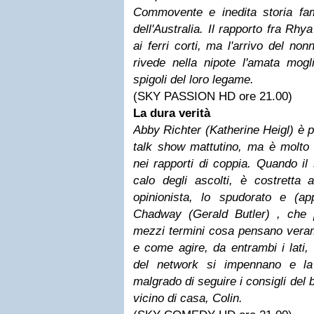
Commovente e inedita storia fami
dell'Australia. Il rapporto fra Rhy
ai ferri corti, ma l'arrivo del no
rivede nella nipote l'amata mogl
spigoli del loro legame.
(SKY PASSION HD ore 21.00)
La dura verità
Abby Richter (Katherine Heigl) è p
talk show mattutino, ma è molto 
nei rapporti di coppia. Quando i
calo degli ascolti, è costrett
opinionista, lo spudorato e (a
Chadway (Gerald Butler) , che 
mezzi termini cosa pensano veram
e come agire, da entrambi i lati,
del network si impennano e l
malgrado di seguire i consigli del 
vicino di casa, Colin.