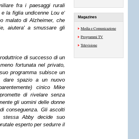
liare fra i paesaggi rurali
a e la figlia undicenne Lou e'
Magazines
nno malato di Alzheimer, che
ie, aiutera' a smussare gli
Media e Comunicazione
Programmi TV
Televisione
roduttrice di successo di un
meno fortunata nel privato,
l suo programma subisce un
a a dare spazio a un nuovo
pparentemente) cinico Mike
promette di rivelare senza
ente gli uomini delle donne
 di conseguenza. Gli ascolti
a stessa Abby decide suo
brutale esperto per sedurre il