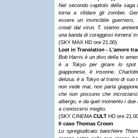
Nel secondo capitolo della saga
torna a sfidare gli zombie. Ge
essere un invincibile guerriero,
creati dal virus T. stanno annien
una banda di coraggiosi tornera’ in
(SKY MAX HD ore 21.00)
Lost in Translation - L'amore tr
Bob Harris è un divo della tv amer
è a Tokyo per girare lo spot
giapponese, è insonne. Charlo
delusa: è a Tokyo al traino di suo
non vede mai, non parla giappone
che non possono che incrociarsi.
albergo, e da quel momento i due 
a conoscersi meglio.
(SKY CINEMA
CULT
HD ore 21.00
Il caso Thomas Crown
Lo spregiudicato banchiere Tho