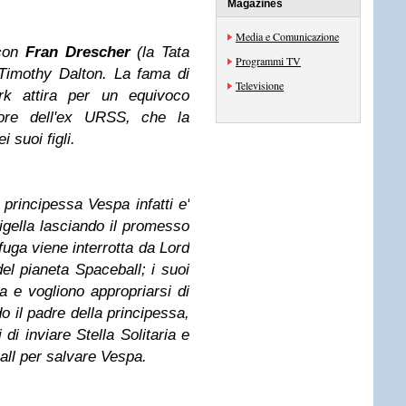
Magazines
Media e Comunicazione
 con
Fran Drescher
(la Tata
Programmi TV
 Timothy Dalton. La fama di
Televisione
rk attira per un equivoco
atore dell'ex URSS, che la
 suoi figli.
a principessa Vespa infatti e'
migella lasciando il promesso
uga viene interrotta da Lord
l pianeta Spaceball; i suoi
ria e vogliono appropriarsi di
do il padre della principessa,
i inviare Stella Solitaria e
all per salvare Vespa.