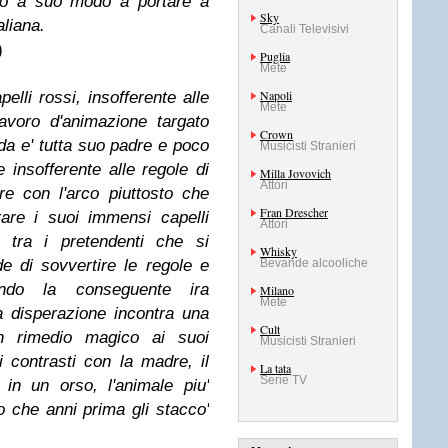
no a suo modo a portare a
Sky
aliana.
Canali Televisivi
)
Puglia
Mete
Napoli
elli rossi, insofferente alle
Mete
lavoro d'animazione targato
Crown
da e' tutta suo padre e poco
Musicisti Stranieri
insofferente alle regole di
Milla Jovovich
Attori
re con l'arco piuttosto che
Fran Drescher
are i suoi immensi capelli
Attori
 tra i pretendenti che si
Whisky
 di sovvertire le regole e
Bevande alcooliche
endo la conseguente ira
Milano
Mete
a disperazione incontra una
Cult
n rimedio magico ai suoi
Musicisti Stranieri
 contrasti con la madre, il
La tata
Serie TV
 in un orso, l'animale piu'
lo che anni prima gli stacco'