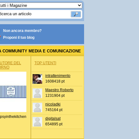
Non ancora membro?
Proponi il tuo blog
A COMMUNITY MEDIA E COMUNICAZIONE
AUTORE DEL
TOP UTENTI
ORNO
intrattenimento
1608418 pt
Maestro Roberto
1231904 pt
nicoladki
745164 pt
psyinthekitchen
digitalsat
654895 pt