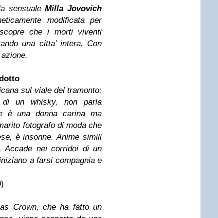
 la sensuale
Milla Jovovich
neticamente modificata per
 scopre che i morti viventi
tando una citta’ intera. Con
 azione.
adotto
icana sul viale del tramonto:
 di un whisky, non parla
tte è una donna carina ma
 marito fotografo di moda che
se, è insonne. Anime simili
 Accade nei corridoi di un
iniziano a farsi compagnia e
)
mas Crown, che ha fatto un