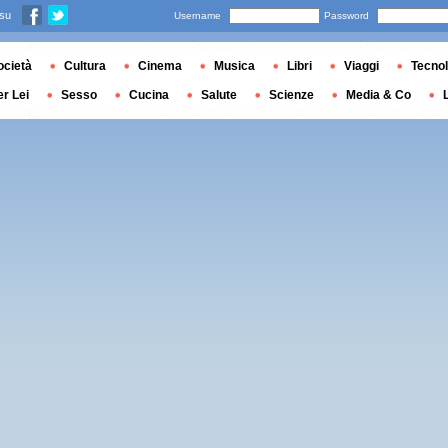
 su
Username
Password
ocietà
Cultura
Cinema
Musica
Libri
Viaggi
Tecnol
er Lei
Sesso
Cucina
Salute
Scienze
Media & Co