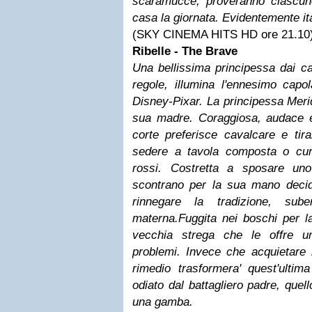
scaramucce, proveranno ciascu
casa la giornata. Evidentemente it
(SKY CINEMA HITS HD ore 21.10
Ribelle - The Brave
Una bellissima principessa dai cap
regole, illumina l'ennesimo capo
Disney-Pixar. La principessa Meri
sua madre. Coraggiosa, audace e 
corte preferisce cavalcare e tira
sedere a tavola composta o cur
rossi. Costretta a sposare uno
scontrano per la sua mano decide
rinnegare la tradizione, sub
materna.Fuggita nei boschi per l
vecchia strega che le offre u
problemi. Invece che acquietare i
rimedio trasformera' quest'ultima
odiato dal battagliero padre, quel
una gamba.