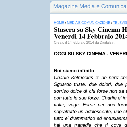
Magazine Media e Comunica
HOME
›
MEDIA E COMUNICAZIONE
›
TELEVI
Stasera su Sky Cinema HD
Venerdi 14 Febbraio 201
Creato il 14 febbraio 2014 da
Digitalsat
OGGI SU
SKY
CINEMA - VENERD
Noi siamo infinito
Charlie Kelmeckis e' un nerd che
Sguardo triste, due dolori, due 
sorriso dolce di chi forse non sa a
con tutte le sue forze. Charlie e' in
volte, vaga. Forse per non torna
soprattutto un adolescente, uno ch
tutto e' drammatico ed entusiasma
hai una tragedia che ti cova d