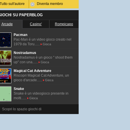
Tutto sull'autore
Diventa membro
 GIOCHI SU PAPERBLOG
Arcade
Casino'
Rompicapo
Pacman
Pac-Man é un video gioco creato nel
1979 da Toru......
Gioca
Nostradamus
Nostradamus è un gioco " shoot them
up" con una......
Gioca
Magical Cat Adventure
Riscopri Magical Cat Adventure, un
gioco d'arcade......
Gioca
Snake
Snake è un videogioco presente in
molti......
Gioca
Scopri lo spazio giochi di