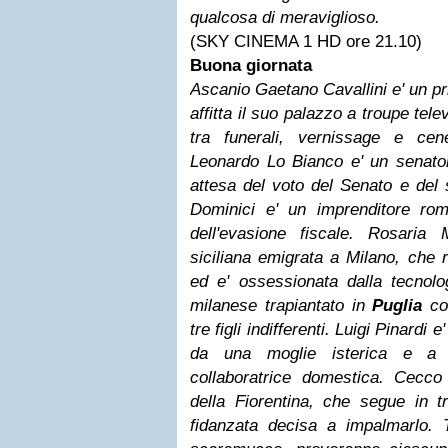
qualcosa di meraviglioso.
(SKY CINEMA 1 HD ore 21.10)
Buona giornata
Ascanio Gaetano Cavallini e' un p
affitta il suo palazzo a troupe tel
tra funerali, vernissage e ce
Leonardo Lo Bianco e' un senator
attesa del voto del Senato e del s
Dominici e' un imprenditore ro
dell'evasione fiscale. Rosaria
siciliana emigrata a Milano, che r
ed e' ossessionata dalla tecnolo
milanese trapiantato in
Puglia
con
tre figli indifferenti. Luigi Pinardi 
da una moglie isterica e a 
collaboratrice domestica. Cecco
della Fiorentina, che segue in t
fidanzata decisa a impalmarlo. T