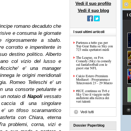
Vedi il suo profilo
Vedi il suo blog
I
rincipe romano decaduto che
I suoi ultimi articoli
evisive e consuma le giornate
ne rigorosamente a sbafo.
Partenza a tutto gas per
Top Gear Italia su Sky con
e corrotto e impenitente in
723 mila spettatori medi
uo destino politico. Alberto
The League, su Fox
mano col vizio del lusso e
Comedy (Sky) la comedy
sul fantafootball con le
 Micciche' e' una manager
guest star NFL
innega le origini meridionali
Calcio Estero Premium
Mediaset - Programma e
gia. Romeo Telleschi e' un
Telecronisti 23 - 29 Marzo
 una consorte petulante e
#IGT, continua su Tv8 e
Sky Uno il viaggio nelle
e' un notaio di
Napoli
vessato
audizioni alla ricerca dei
veri talenti
caccia di una singolare
 e' un tifoso scaramantico
Vedi tutti
rasferta con Chiara, eterna
ra problemi, corna, vizi e
Dossier Paperblog