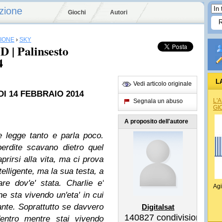
zione
Giochi
Autori
SIONE
›
SKY
 | Palinsesto
4
L
Vedi articolo originale
I 14 FEBBRAIO 2014
L'
Segnala un abuso
GI
A proposito dell'autore
 legge tanto e parla poco.
perdite scavano dietro quel
prirsi alla vita, ma ci prova
telligente, ma la sua testa, a
re dov'e' stata. Charlie e'
Agi
e sta vivendo un'eta' in cui
nte. Soprattutto se davvero
Digitalsat
140827
condivisioni
entro mentre stai vivendo