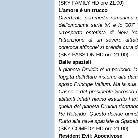
(SKY FAMILY HD ore 21.00)
L'amore è un trucco
Divertente commedia romantica
dell'omonima serie tv) e lo '007'
un'esperta estetista di New Yo
l'attenzione di un severo ditt
convoca affinche' si prenda cura dei
(SKY PASSION HD ore 21.00)
Balle spaziali
Il pianeta Druidia e' in pericolo: l
fuggita dallaltare insieme alla da
sposo Principe Valium. Ma la sua f
Casco e dal presidente Scrocco de
abitanti infatti hanno esaurito l a
quella del pianeta Druidia ricattan
Re Rolando. Questo decide quindi d
Rutto alla nave spaziale di Spaceb
(SKY COMEDY HD ore 21.00)
Resident Evil: Apocalypse