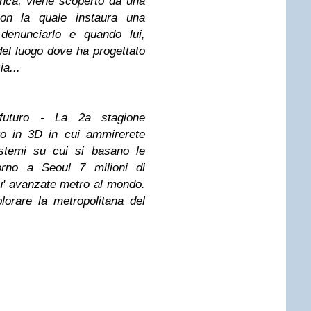
nca, viene scoperto da una
 con la quale instaura una
denunciarlo e quando lui,
del luogo dove ha progettato
ia...
futuro - La 2a stagione
ato in 3D in cui ammirerete
istemi su cui si basano le
iorno a Seoul 7 milioni di
u' avanzate metro al mondo.
lorare la metropolitana del