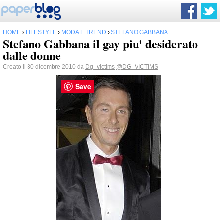
HOME
›
LIFESTYLE
›
MODA E TREND
›
STEFANO GABBANA
Stefano Gabbana il gay piu' desiderato
dalle donne
Creato il 30 dicembre 2010 da
Dg_victims
@DG_VICTIMS
Save