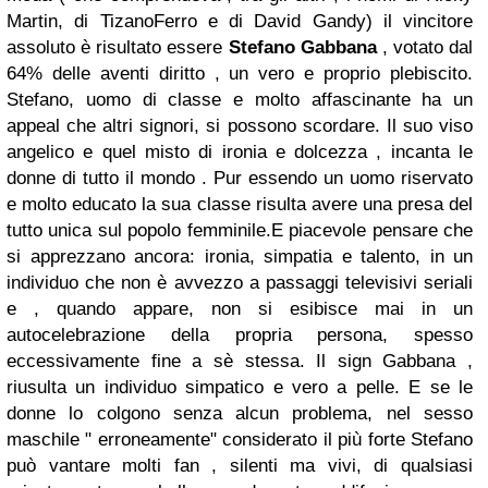
Martin, di TizanoFerro e di David Gandy) il vincitore
assoluto è risultato essere
Stefano Gabbana
, votato dal
64% delle aventi diritto , un vero e proprio plebiscito.
Stefano, uomo di classe e molto affascinante ha un
appeal che altri signori, si possono scordare. Il suo viso
angelico e quel misto di ironia e dolcezza , incanta le
donne di tutto il mondo . Pur essendo un uomo riservato
e molto educato la sua classe risulta avere una presa del
tutto unica sul popolo femminile.E piacevole pensare che
si apprezzano ancora: ironia, simpatia e talento, in un
individuo che non è avvezzo a passaggi televisivi seriali
e , quando appare, non si esibisce mai in un
autocelebrazione della propria persona, spesso
eccessivamente fine a sè stessa. Il sign Gabbana ,
riusulta un individuo simpatico e vero a pelle. E se le
donne lo colgono senza alcun problema, nel sesso
maschile " erroneamente" considerato il più forte Stefano
può vantare molti fan , silenti ma vivi, di qualsiasi