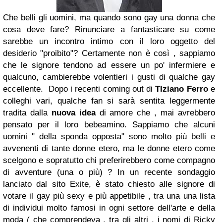
Che belli gli uomini, ma quando sono gay una donna che
cosa deve fare? Rinunciare a fantasticare su come
sarebbe un incontro intimo con il loro oggetto del
desiderio "proibito"? Certamente non è così , sappiamo
che le signore tendono ad essere un po' infermiere e
qualcuno, cambierebbe volentieri i gusti di qualche gay
eccellente.
Dopo i recenti coming out di
TIziano Ferro
e
colleghi vari, qualche fan si sarà sentita leggermente
tradita dalla
nuova idea
di amore che , mai avrebbero
pensato per il loro bebeamino. Sappiamo che alcuni
uomini " della sponda opposta" sono molto più belli e
avvenenti di tante donne etero, ma le donne etero come
scelgono e sopratutto chi preferirebbero come compagno
di avventure (una o più) ?
In un recente sondaggio
lanciato dal sito Exite, è stato chiesto alle signore di
votare il gay più sexy e più appetibile , tra una una lista
di individui molto famosi in ogni settore dell'arte e della
moda ( che comprendeva , tra gli altri , i nomi di Ricky