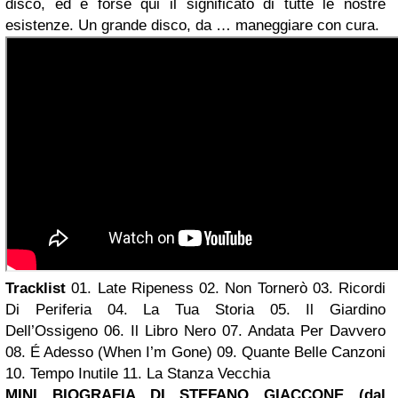
disco, ed è forse qui il significato di tutte le nostre
esistenze.
Un grande disco, da … maneggiare con cura.
Tracklist
01. Late Ripeness
02. Non Tornerò
03. Ricordi
Di Periferia
04. La Tua Storia
05. Il Giardino
Dell’Ossigeno
06. Il Libro Nero
07. Andata Per Davvero
08. É Adesso (When I’m Gone)
09. Quante Belle Canzoni
10. Tempo Inutile
11. La Stanza Vecchia
MINI BIOGRAFIA DI STEFANO GIACCONE (dal