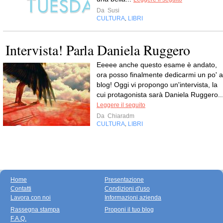
Da
Susi
CULTURA
LIBRI
,
Intervista! Parla Daniela Ruggero
Eeeee anche questo esame è andato,
ora posso finalmente dedicarmi un po' a
blog! Oggi vi propongo un'intervista, la
cui protagonista sarà Daniela Ruggero...
Leggere il seguito
Da
Chiaradm
CULTURA
LIBRI
,
Home
Presentazione
Contatti
Condizioni d'uso
Lavora con noi
Informazioni azienda
Rassegna stampa
Proponi il tuo blog
F.A.Q.