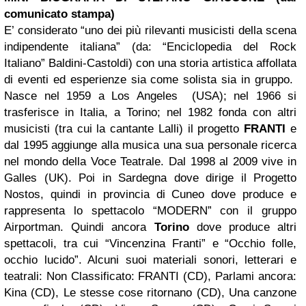
comunicato stampa)
E’ considerato “uno dei più rilevanti musicisti della scena
indipendente italiana” (da: “Enciclopedia del Rock
Italiano” Baldini-Castoldi) con una storia artistica affollata
di eventi ed esperienze sia come solista sia in gruppo.
Nasce nel 1959 a Los Angeles (USA); nel 1966 si
trasferisce in Italia, a Torino; nel 1982 fonda con altri
musicisti (tra cui la cantante Lalli) il progetto
FRANTI
e
dal 1995 aggiunge alla musica una sua personale ricerca
nel mondo della Voce Teatrale. Dal 1998 al 2009 vive in
Galles (UK). Poi in Sardegna dove dirige il Progetto
Nostos, quindi in provincia di Cuneo dove produce e
rappresenta lo spettacolo “MODERN” con il gruppo
Airportman. Quindi ancora
Torino
dove produce altri
spettacoli, tra cui “Vincenzina Franti” e “Occhio folle,
occhio lucido”. Alcuni suoi materiali sonori, letterari e
teatrali: Non Classificato: FRANTI (CD), Parlami ancora:
Kina (CD), Le stesse cose ritornano (CD), Una canzone