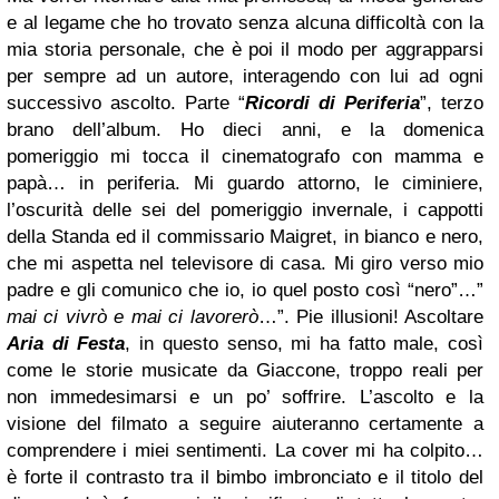
e al legame che ho trovato senza alcuna difficoltà con la
mia storia personale, che è poi il modo per aggrapparsi
per sempre ad un autore, interagendo con lui ad ogni
successivo ascolto.
Parte “
Ricordi di Periferia
”, terzo
brano dell’album.
Ho dieci anni, e la domenica
pomeriggio mi tocca il cinematografo con mamma e
papà… in periferia. Mi guardo attorno, le ciminiere,
l’oscurità delle sei del pomeriggio invernale, i cappotti
della Standa ed il commissario Maigret, in bianco e nero,
che mi aspetta nel televisore di casa. Mi giro verso mio
padre e gli comunico che io, io quel posto così “nero”…”
mai ci vivrò e mai ci lavorerò
…”. Pie illusioni!
Ascoltare
Aria di Festa
, in questo senso, mi ha fatto male, così
come le storie musicate da Giaccone, troppo reali per
non immedesimarsi e un po’ soffrire.
L’ascolto e la
visione del filmato a seguire aiuteranno certamente a
comprendere i miei sentimenti.
La cover mi ha colpito…
è forte il contrasto tra il bimbo imbronciato e il titolo del