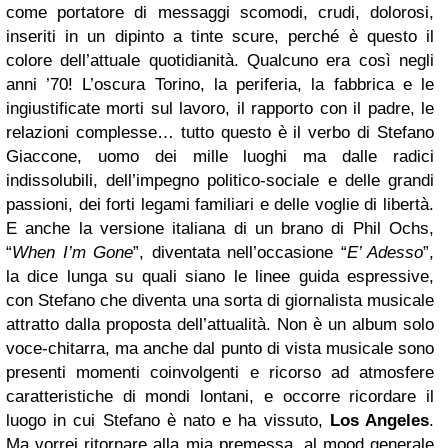
come portatore di messaggi scomodi, crudi, dolorosi,
inseriti in un dipinto a tinte scure, perché è questo il
colore dell’attuale quotidianità.
Qualcuno era così negli
anni ’70!
L’oscura Torino, la periferia, la fabbrica e le
ingiustificate morti sul lavoro, il rapporto con il padre, le
relazioni complesse… tutto questo è il verbo di Stefano
Giaccone, uomo dei mille luoghi ma dalle radici
indissolubili, dell’impegno politico-sociale e delle grandi
passioni, dei forti legami familiari e delle voglie di libertà.
E anche la versione italiana di un brano di Phil Ochs,
“
When I’m Gone
”, diventata nell’occasione “
E’ Adesso
”,
la dice lunga su quali siano le linee guida espressive,
con Stefano che diventa una sorta di giornalista musicale
attratto dalla proposta dell’attualità.
Non è un album solo
voce-chitarra, ma anche dal punto di vista musicale sono
presenti momenti coinvolgenti e ricorso ad atmosfere
caratteristiche di mondi lontani, e occorre ricordare il
luogo in cui Stefano è nato e ha vissuto,
Los Angeles
.
Ma vorrei ritornare alla mia premessa, al mood generale