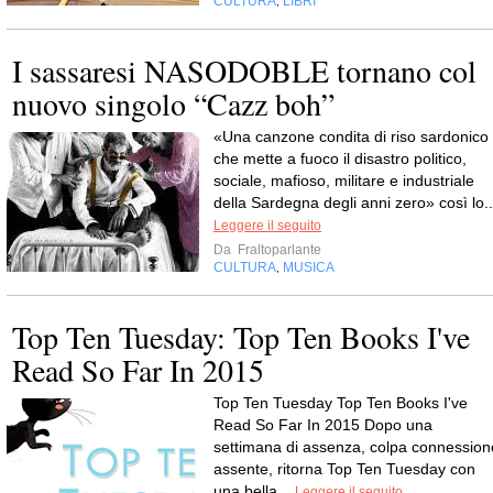
CULTURA
LIBRI
,
I sassaresi NASODOBLE tornano col
nuovo singolo “Cazz boh”
«Una canzone condita di riso sardonico
che mette a fuoco il disastro politico,
sociale, mafioso, militare e industriale
della Sardegna degli anni zero» così lo..
Leggere il seguito
Da
Fraltoparlante
CULTURA
MUSICA
,
Top Ten Tuesday: Top Ten Books I've
Read So Far In 2015
Top Ten Tuesday Top Ten Books I've
Read So Far In 2015 Dopo una
settimana di assenza, colpa connession
assente, ritorna Top Ten Tuesday con
una bella...
Leggere il seguito