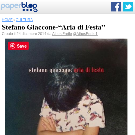
HOME
›
CULTURA
Stefano Giaccone-“Aria di Festa”
Creato il 24 dicembre 2014 da
Athos Enrile
@AthosEnrile1
Save