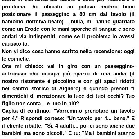
problema, ho chiesto se poteva andare bene
posizionare il passeggino a 80 cm dal tavolo (il
bambino dormiva beato)... nulla, mi hanno guardato
come un Erode con le mani sporche di sangue e sono
andati via indispettiti, come se il problema lo avessi
causato io.
Non vi dico cosa hanno scritto nella recensione: oggi
le comiche.
Ora mi chiedo: vai in giro con un passeggino-
astronave che occupa più spazio di una sedia (il
nostro ristorante è piccolino e con gli spazi ridotti
nel centro storico di Alghero) e quando prenoti ti
dimentichi di menzionare la luce dei tuoi occhi? Tuo
figlio non conta... e uno in più?
Capita di continuo: "Vorremmo prenotare un tavolo
per 4." Rispondi cortese: "Un tavolo per 4... bene." E
il cliente ribatte: "Sì, 4 adulti... poi ci sono anche due
bambini ma sono piccoli." E tu: "Ma i bambini stanno