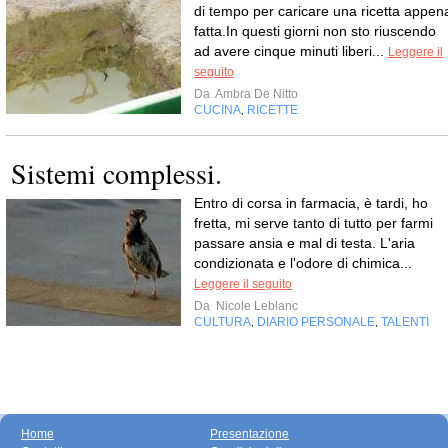
di tempo per caricare una ricetta appen
fatta.In questi giorni non sto riuscendo
ad avere cinque minuti liberi...
Leggere il
seguito
Da
Ambra De Nitto
CUCINA
RICETTE
,
Sistemi complessi.
Entro di corsa in farmacia, è tardi, ho
fretta, mi serve tanto di tutto per farmi
passare ansia e mal di testa. L'aria
condizionata e l'odore di chimica...
Leggere il seguito
Da
Nicole Leblanc
CULTURA
DIARIO PERSONALE
TALENTI
,
,
Home
Presentazione