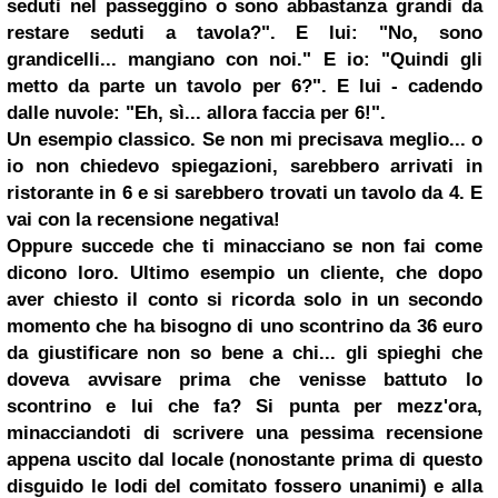
seduti nel passeggino o sono abbastanza grandi da
restare seduti a tavola?". E lui: "No, sono
grandicelli... mangiano con noi." E io: "Quindi gli
metto da parte un tavolo per 6?". E lui - cadendo
dalle nuvole: "Eh, sì... allora faccia per 6!".
Un esempio classico. Se non mi precisava meglio... o
io non chiedevo spiegazioni, sarebbero arrivati in
ristorante in 6 e si sarebbero trovati un tavolo da 4. E
vai con la recensione negativa!
Oppure succede che ti minacciano se non fai come
dicono loro. Ultimo esempio un cliente, che dopo
aver chiesto il conto si ricorda solo in un secondo
momento che ha bisogno di uno scontrino da 36 euro
da giustificare non so bene a chi... gli spieghi che
doveva avvisare prima che venisse battuto lo
scontrino e lui che fa? Si punta per mezz'ora,
minacciandoti di scrivere una pessima recensione
appena uscito dal locale (nonostante prima di questo
disguido le lodi del comitato fossero unanimi) e alla