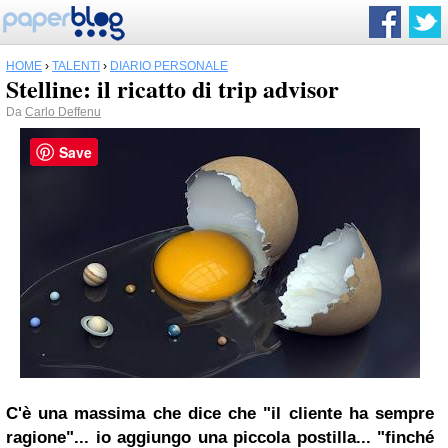
HOME
›
TALENTI
›
DIARIO PERSONALE
Stelline: il ricatto di trip advisor
Da
Carlo Deffenu
Save
C'è una massima che dice che "il cliente ha sempre
ragione"... io aggiungo una piccola postilla... "finché