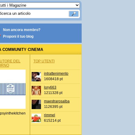
Non ancora membro?
Proponi il tuo blog
A COMMUNITY CINEMA
AUTORE DEL
TOP UTENTI
ORNO
intrattenimento
1608418 pt
lory663
1211328 pt
maestrarosalba
1126395 pt
psyinthekitchen
rimmel
615214 pt