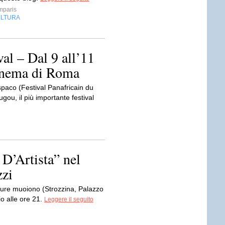
mparis
LTURA
al – Dal 9 all’11
Cinema di Roma
spaco (Festival Panafricain du
ou, il più importante festival
D’Artista” nel
zzi
ture muoiono (Strozzina, Palazzo
lio alle ore 21.
Leggere il seguito