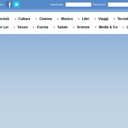
 su
Username
Password
ocietà
Cultura
Cinema
Musica
Libri
Viaggi
Tecnol
er Lei
Sesso
Cucina
Salute
Scienze
Media & Co