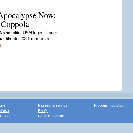
s Apocalypse Now:
d Coppola
azionalita: USARegia: Francis
 film del 2001 diretto da
o
one
Rassegna stampa
Proponi il tuo blog
 d'uso
F.A.Q.
ni azienda
Gestisci i cookie