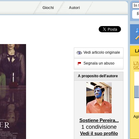
Giochi
Autori
L
Vedi articolo originale
L'
Segnala un abuso
GI
A proposito dell'autore
Agi
Sostiene Pereira...
1
condivisione
Vedi il suo profilo