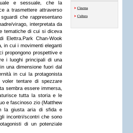
uale e sessuale, che la
Cinema
e a trasmettere attraverso
Cultura
e sguardi che rappresentano
madre/virago, interpretata da
 tematiche di cui si diceva
 di Elettra.Park Chan-Wook
, in cui i movimenti eleganti
ta ci propongono prospettive e
e i luoghi principali di una
n una dimensione fuori dal
nità in cui la protagonista
 voler tentare di spezzare
vita sembra essere immersa,
turisce tutta la storia e le
guo e fascinoso zio (Matthew
 la giusta aria di sfida e
li incontri/scontri che sono
rotagonisti di un potenziale