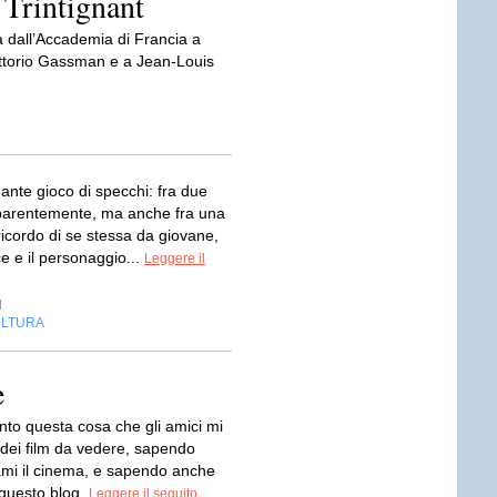
Trintignant
 dall’Accademia di Francia a
ttorio Gassman e a Jean-Louis
ante gioco di specchi: fra due
arentemente, ma anche fra una
ricordo di se stessa da giovane,
ice e il personaggio...
Leggere il
d
LTURA
e
nto questa cosa che gli amici mi
dei film da vedere, sapendo
ami il cinema, e sapendo anche
 questo blog.
Leggere il seguito