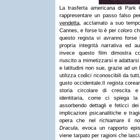
La trasferta americana di Park
rappresentare un passo falso per
vendetta
, acclamato a suo tempo 
Cannes, e forse lo è per coloro che
questo regista vi avranno forse 
propria integrità narrativa ed a
invece questo film dimostra 
riuscito a mimetizzarsi e adattars
e latitudini non sue, grazie ad un
utilizza codici riconoscibili da tutt
gusto occidentale.Il regista corea
storia circolare di crescita 
identitaria, come ci spiega la
assorbendo dettagli e feticci dei
implicazioni psicanalitiche e trag
opera che nel richiamare il n
Dracula
,
evoca un rapporto epis
viene tarpato per ragioni che lasc