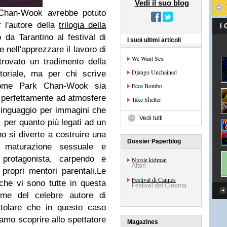
Vedi il suo blog
 Chan-Wook avrebbe potuto
 l'autore della
trilogia della
I
da Tarantino al festival di
I suoi ultimi articoli
 nell'apprezzare il lavoro di
We Want Sex
trovato un tradimento della
Django Unchained
utoriale, ma per chi scrive
come Park Chan-Wook sia
Ecce Bombo
i perfettamente ad atmosfere
Take Shelter
 linguaggio per immagini che
Vedi tutti
i, per quanto più legati ad un
no si diverte a costruire una
Dossier Paperblog
e maturazione sessuale e
 protagonista, carpendo e
Nicole kidman
Attori
 propri mentori parentali.Le
Festival di Cannes
iche vi sono tutte in questa
Festival del Cinema
ome del celebre autore di
tolare che in questo caso
iamo scoprire allo spettatore
Magazines