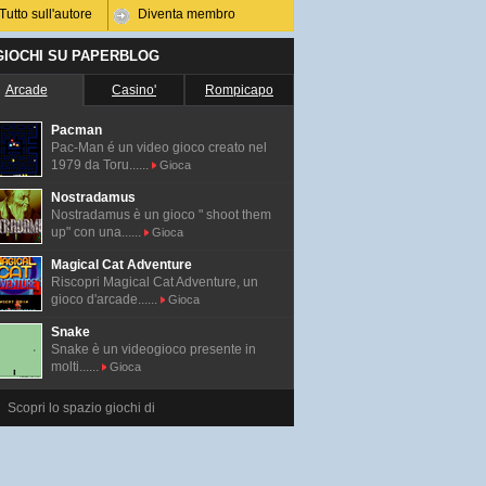
Tutto sull'autore
Diventa membro
 GIOCHI SU PAPERBLOG
Arcade
Casino'
Rompicapo
Pacman
Pac-Man é un video gioco creato nel
1979 da Toru......
Gioca
Nostradamus
Nostradamus è un gioco " shoot them
up" con una......
Gioca
Magical Cat Adventure
Riscopri Magical Cat Adventure, un
gioco d'arcade......
Gioca
Snake
Snake è un videogioco presente in
molti......
Gioca
Scopri lo spazio giochi di