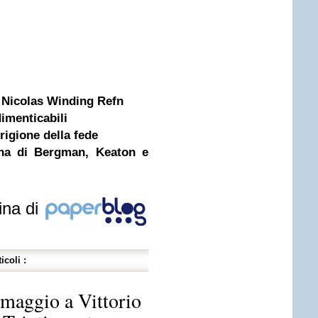
i Nicolas Winding Refn
dimenticabili
rigione della fede
egna di Bergman, Keaton e
ina di
icoli :
maggio a Vittorio