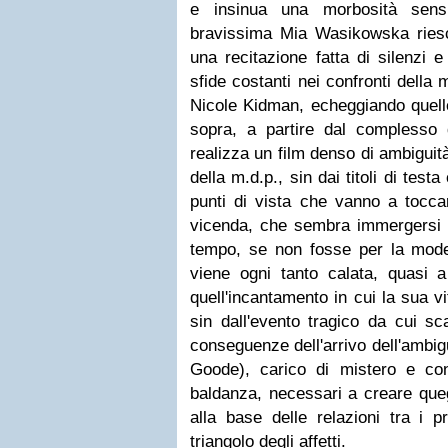
e insinua una morbosità sens
bravissima Mia Wasikowska riesc
una recitazione fatta di silenzi 
sfide costanti nei confronti della 
Nicole Kidman, echeggiando quelle
sopra, a partire dal complesso
realizza un film denso di ambiguità
della m.d.p., sin dai titoli di tes
punti di vista che vanno a toccar
vicenda, che sembra immergersi i
tempo, se non fosse per la moder
viene ogni tanto calata, quasi a
quell'incantamento in cui la sua 
sin dall'evento tragico da cui sca
conseguenze dell'arrivo dell'ambi
Goode), carico di mistero e con
baldanza, necessari a creare queg
alla base delle relazioni tra i p
triangolo degli affetti.