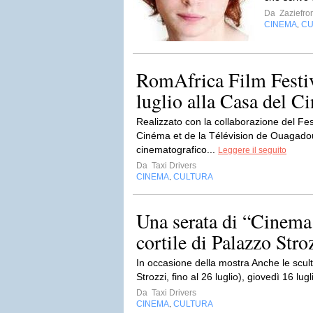
Da
Zaziefro
CINEMA
CU
,
RomAfrica Film Festiv
luglio alla Casa del 
Realizzato con la collaborazione del Fe
Cinéma et de la Télévision de Ouagadoug
cinematografico...
Leggere il seguito
Da
Taxi Drivers
CINEMA
CULTURA
,
Una serata di “Cinema 
cortile di Palazzo Stro
In occasione della mostra Anche le scul
Strozzi, fino al 26 luglio), giovedì 16 lug
Da
Taxi Drivers
CINEMA
CULTURA
,