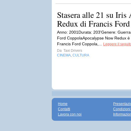
Stasera alle 21 su Iri
Redux di Francis For
Anno: 2001Durata: 203'Genere: GuerraN
Ford CoppolaApocalypse Now Redux è un
Francis Ford Coppola,...
Leggere il seguit
Da
Taxi Drivers
CINEMA
CULTURA
,
Home
Presentazi
Contatti
Condizioni
Lavora con noi
Informazio