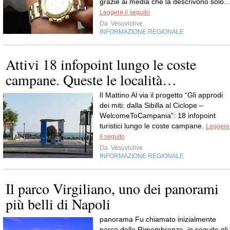
grazie ai media che la descrivono solo...
Leggere il seguito
Da
Vesuviolive
INFORMAZIONE REGIONALE
Attivi 18 infopoint lungo le coste
campane. Queste le località…
Il Mattino Al via il progetto “Gli approdi
dei miti: dalla Sibilla al Ciclope –
WelcomeToCampania”: 18 infopoint
turistici lungo le coste campane.
Leggere
il seguito
Da
Vesuviolive
INFORMAZIONE REGIONALE
Il parco Virgiliano, uno dei panorami
più belli di Napoli
panorama Fu chiamato inizialmente
parco delle Rimembranze, in seguito gli