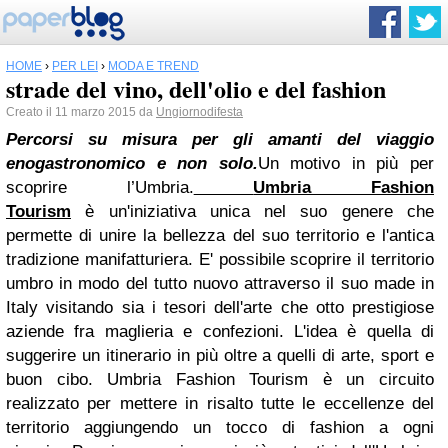
HOME
›
PER LEI
›
MODA E TREND
strade del vino, dell'olio e del fashion
Creato il 11 marzo 2015 da
Ungiornodifesta
Percorsi su misura per gli amanti del viaggio
enogastronomico e non solo.
Un motivo in più per
scoprire l’Umbria.
Umbria Fashion
Tourism
è
un'iniziativa unica nel suo genere che
permette di unire la bellezza del suo territorio e l'antica
tradizione manifatturiera.
E' possibile scoprire il territorio
umbro in modo del tutto nuovo attraverso il suo made in
Italy visitando s
ia i tesori dell'arte che otto
prestigiose
aziende fra maglieria e confezioni.
L'idea è quella di
suggerire un itinerario in più oltre a quelli di arte, sport e
buon cibo. Umbria Fashion Tourism è un circuito
realizzato per mettere in risalto tutte le eccellenze del
territorio aggiungendo un tocco di fashion a ogni