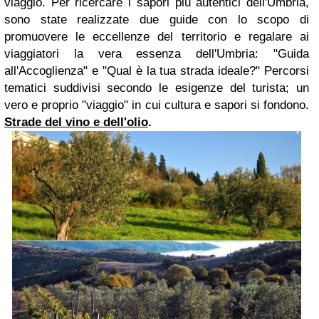
viaggio.
Per ricercare i
sapori più autentici dell'Umbria,
sono state realizzate due guide
con lo scopo di
promuovere le eccellenze del territorio
e regalare ai
viaggiatori la vera essenza dell'Umbria
:
"
Guida
all'Accoglienza"
e "
Qual è la tua strada ideale?"
Percorsi
tematici
suddivisi secondo le esigenze del turista; u
n
vero e proprio "viaggio" in cui cultura e sapori si fondono.
Strade del vino e dell'olio
.