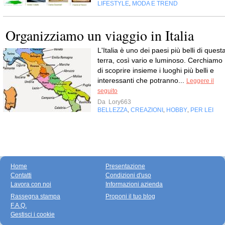
LIFESTYLE
MODA E TREND
,
Organizziamo un viaggio in Italia
L'Italia è uno dei paesi più belli di quest
terra, così vario e luminoso. Cerchiamo
di scoprire insieme i luoghi più belli e
interessanti che potranno...
Leggere il
seguito
Da
Lory663
BELLEZZA
CREAZIONI
HOBBY
PER LEI
,
,
,
Home
Presentazione
Contatti
Condizioni d'uso
Lavora con noi
Informazioni azienda
Rassegna stampa
Proponi il tuo blog
F.A.Q.
Gestisci i cookie