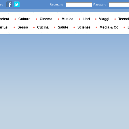
 su
Username
Password
ocietà
Cultura
Cinema
Musica
Libri
Viaggi
Tecnol
er Lei
Sesso
Cucina
Salute
Scienze
Media & Co