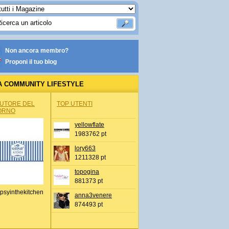
Non ancora membro?
Proponi il tuo blog
A COMMUNITY LIFESTYLE
AUTORE DEL
TOP UTENTI
ORNO
yellowflate
1983762 pt
lory663
1211328 pt
topogina
881373 pt
psyinthekitchen
anna3venere
874493 pt