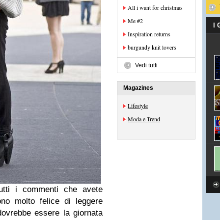
All i want for christmas
Me #2
I
Inspiration returns
burgundy knit lovers
Vedi tutti
Magazines
Lifestyle
Moda e Trend
tutti i commenti che avete
no molto felice di leggere
ovrebbe essere la giornata