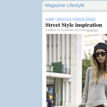
Magazine Lifestyle
HOME
›
LIFESTYLE
›
MODA E TREND
Street Style inspiration
Creato il 23 novembre 2010 da
Serenap