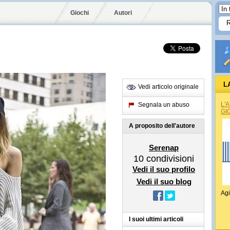
Giochi
Autori
L
Vedi articolo originale
L'
Segnala un abuso
GI
A proposito dell'autore
Serenap
10
condivisioni
Vedi il suo profilo
Vedi il suo blog
Agi
I suoi ultimi articoli