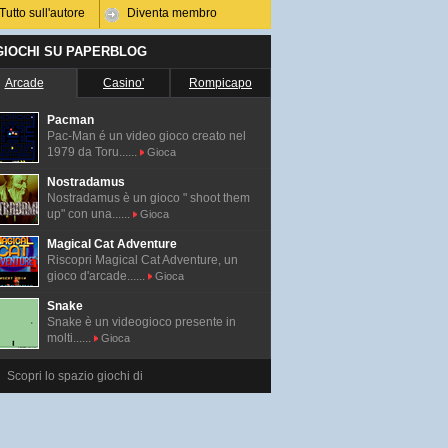
Tutto sull'autore
Diventa membro
 GIOCHI SU PAPERBLOG
Arcade
Casino'
Rompicapo
Pacman
Pac-Man é un video gioco creato nel
1979 da Toru......
Gioca
Nostradamus
Nostradamus è un gioco " shoot them
up" con una......
Gioca
Magical Cat Adventure
Riscopri Magical Cat Adventure, un
gioco d'arcade......
Gioca
Snake
Snake è un videogioco presente in
molti......
Gioca
Scopri lo spazio giochi di