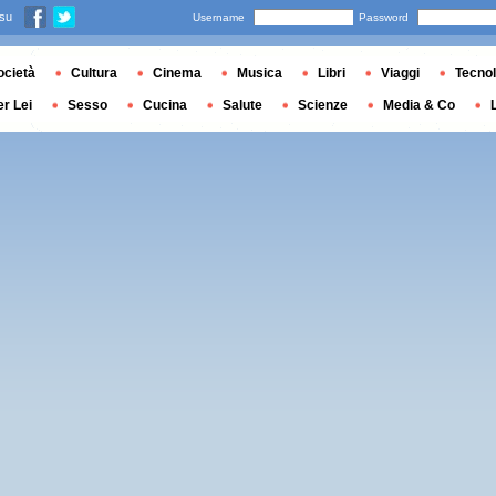
 su
Username
Password
ocietà
Cultura
Cinema
Musica
Libri
Viaggi
Tecnol
er Lei
Sesso
Cucina
Salute
Scienze
Media & Co