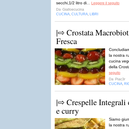
secchi,1/2 litro di...
Leggere il seguito
Da
Gialloecucina
CUCINA
CULTURA
LIBRI
,
,
|⇨ Crostata Macrobioti
Fresca
Concludiam
la nostra r
cucina veg
della Crost
seguito
Da
Piac3r
CUCINA
RI
,
|⇨ Crespelle Integrali 
e curry
Siamo giun
la nostra r