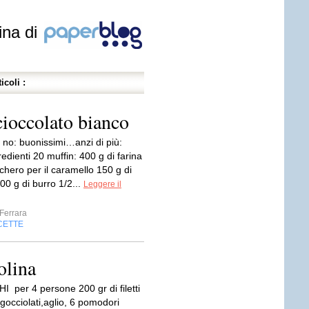
ina di
icoli :
cioccolato bianco
 no: buonissimi…anzi di più:
gredienti 20 muffin: 400 g di farina
chero per il caramello 150 g di
00 g di burro 1/2...
Leggere il
Ferrara
CETTE
olina
er 4 persone 200 gr di filetti
sgocciolati,aglio, 6 pomodori