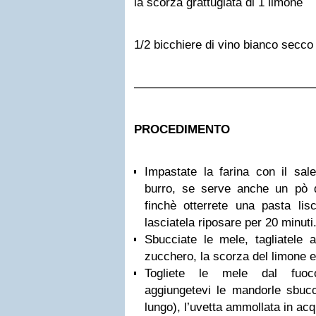
la scorza grattugiata di 1 limone
1/2 bicchiere di vino bianco secco
———————————————
PROCEDIMENTO
Impastate la farina con il sale
burro, se serve anche un pò
finchè otterrete una pasta lisc
lasciatela riposare per 20 minuti
Sbucciate le mele, tagliatele 
zucchero, la scorza del limone ed
Togliete le mele dal fuoco,
aggiungetevi le mandorle sbuccia
lungo), l’uvetta ammollata in acqu