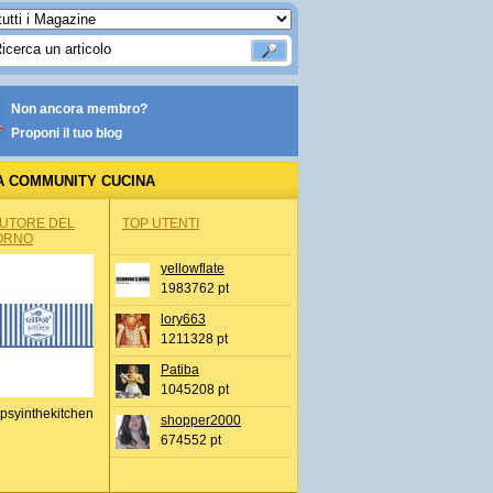
Non ancora membro?
Proponi il tuo blog
A COMMUNITY CUCINA
AUTORE DEL
TOP UTENTI
ORNO
yellowflate
1983762 pt
lory663
1211328 pt
Patiba
1045208 pt
psyinthekitchen
shopper2000
674552 pt