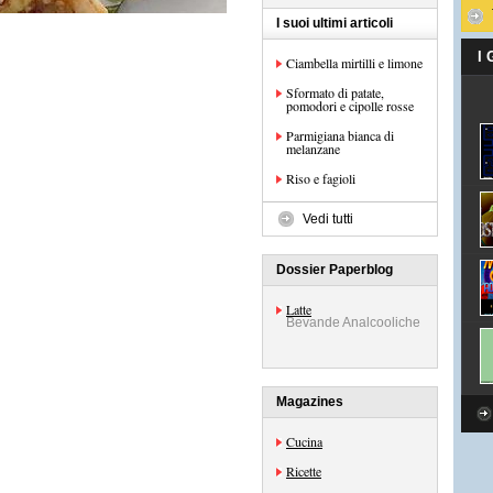
I suoi ultimi articoli
I
Ciambella mirtilli e limone
Sformato di patate,
pomodori e cipolle rosse
Parmigiana bianca di
melanzane
Riso e fagioli
Vedi tutti
Dossier Paperblog
Latte
Bevande Analcooliche
Magazines
Cucina
Ricette