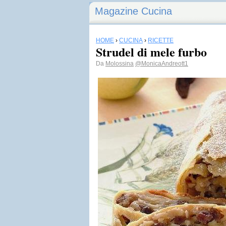
Magazine Cucina
HOME
›
CUCINA
›
RICETTE
Strudel di mele furbo
Da
Molossina
@MonicaAndreott1