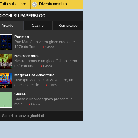
Tutto sull'autore
Diventa membro
 GIOCHI SU PAPERBLOG
Arcade
Casino'
Rompicapo
Pacman
Pac-Man é un video gioco creato nel
1979 da Toru......
Gioca
Nostradamus
Nostradamus è un gioco " shoot them
up" con una......
Gioca
Magical Cat Adventure
Riscopri Magical Cat Adventure, un
gioco d'arcade......
Gioca
Snake
Snake è un videogioco presente in
molti......
Gioca
Scopri lo spazio giochi di