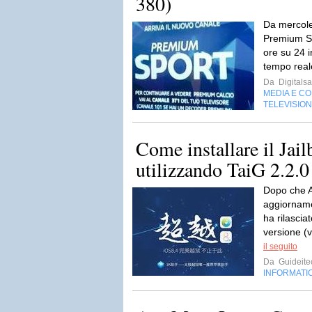
380)
Da mercole
Premium Sp
ore su 24 i
tempo reale
Da
Digitalsa
MEDIA E C
TELEVISIO
Come installare il Jai
utilizzando TaiG 2.2.0
Dopo che Ap
aggiorname
ha rilasci
versione (v
il seguito
Da
Guideite
INFORMATI