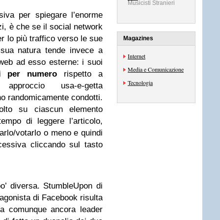
Musicisti Stranieri
isiva per spiegare l’enorme
zi, è che se il social network
 lo più traffico verso le sue
Magazines
sua natura tende invece a
Internet
 web ad esso esterne: i suoi
Media e Comunicazione
ori per numero
rispetto a
Tecnologia
approccio usa-e-getta
ono randomicamente condotti.
olto su ciascun elemento
empo di leggere l’articolo,
rlo/votarlo o meno e quindi
cessiva cliccando sul tasto
po’ diversa. StumbleUpon di
tagonista di Facebook risulta
a comunque ancora leader