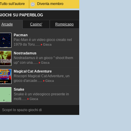
Tutto sull'autore
Diventa membro
 GIOCHI SU PAPERBLOG
Arcade
Casino'
Rompicapo
Pacman
Pac-Man é un video gioco creato nel
1979 da Toru......
Gioca
Nostradamus
Nostradamus è un gioco " shoot them
up" con una......
Gioca
Magical Cat Adventure
Riscopri Magical Cat Adventure, un
gioco d'arcade......
Gioca
Snake
Snake è un videogioco presente in
molti......
Gioca
Scopri lo spazio giochi di