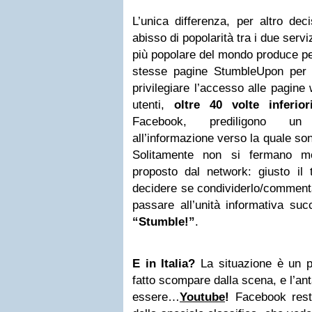
L’unica differenza, per altro dec
abisso di popolarità tra i due servi
più popolare del mondo produce per
stesse pagine StumbleUpon per 
privilegiare l’accesso alle pagine
utenti,
oltre 40 volte inferi
Facebook, prediligono un 
all’informazione verso la quale s
Solitamente non si fermano m
proposto dal network: giusto il t
decidere se condividerlo/commenta
passare all’unità informativa suc
“Stumble!”
.
E in Italia?
La situazione è un 
fatto scompare dalla scena, e l’an
essere…
Youtube
!
Facebook rest