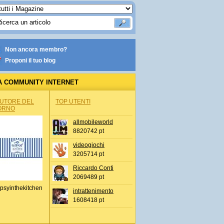
Non ancora membro?
Proponi il tuo blog
A COMMUNITY INTERNET
AUTORE DEL
TOP UTENTI
ORNO
allmobileworld
8820742 pt
videogiochi
3205714 pt
Riccardo Conti
2069489 pt
psyinthekitchen
intrattenimento
1608418 pt