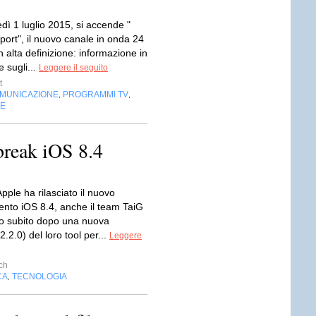
dì 1 luglio 2015, si accende "
ort", il nuovo canale in onda 24
n alta definizione: informazione in
 sugli...
Leggere il seguito
t
OMUNICAZIONE
PROGRAMMI TV
,
,
NE
lbreak iOS 8.4
ple ha rilasciato il nuovo
nto iOS 8.4, anche il team TaiG
ato subito dopo una nuova
2.2.0) del loro tool per...
Leggere
ch
CA
TECNOLOGIA
,