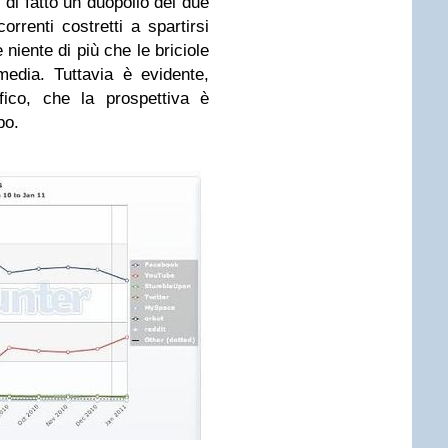
 di fatto un duopolio dei due
rrenti costretti a spartirsi
niente di più che le briciole
media. Tuttavia è evidente,
fico, che la prospettiva è
po.