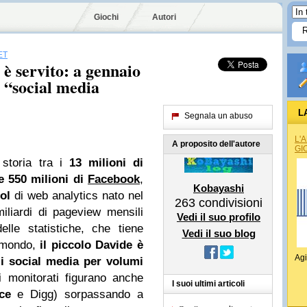
Giochi
Autori
ET
è servito: a gennaio
i “social media
L
Segnala un abuso
L'
A proposito dell'autore
GI
storia tra i
13 milioni di
re 550 milioni di
Facebook
,
Kobayashi
ol
di web analytics nato nel
263
condivisioni
iliardi di pageview mensili
Vedi il suo profilo
lle statistiche, che tiene
Vedi il suo blog
l mondo,
il piccolo Davide è
Agi
i social media per volumi
ri monitorati figurano anche
I suoi ultimi articoli
ce
e Digg) sorpassando a