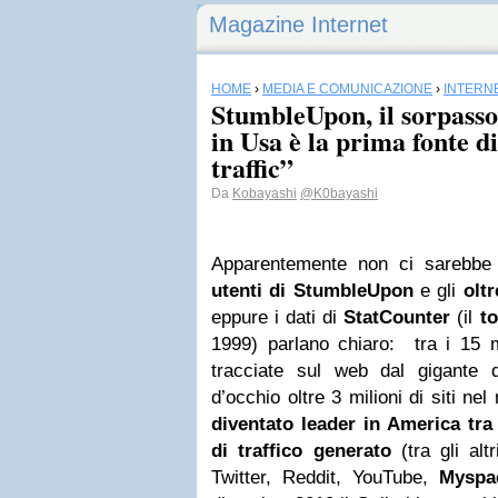
Magazine Internet
HOME
›
MEDIA E COMUNICAZIONE
›
INTERN
StumbleUpon, il sorpasso 
in Usa è la prima fonte d
traffic”
Da
Kobayashi
@K0bayashi
Apparentemente non ci sarebbe 
utenti di StumbleUpon
e gli
olt
eppure i dati di
StatCounter
(il
to
1999) parlano chiaro: tra i 15 m
tracciate sul web dal gigante de
d’occhio oltre 3 milioni di siti ne
diventato leader in America
tra 
di traffico generato
(tra gli alt
Twitter, Reddit, YouTube,
Myspa