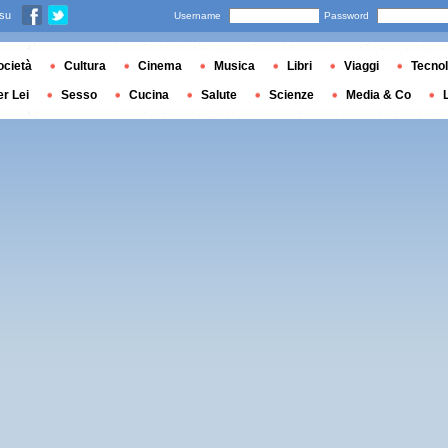
 su
Username
Password
ocietà
Cultura
Cinema
Musica
Libri
Viaggi
Tecnol
er Lei
Sesso
Cucina
Salute
Scienze
Media & Co