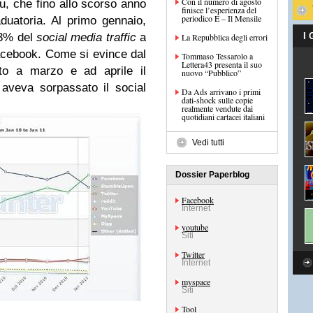
Con il numero di agosto
u, che fino allo scorso anno
finisce l’esperienza del
periodico E – Il Mensile
duatoria. Al primo gennaio,
 43% del
social media traffic
a
I
La Repubblica degli errori
Facebook. Come si evince dal
Tommaso Tessarolo a
Lettera43 presenta il suo
nto a marzo e ad aprile il
nuovo “Pubblico”
 aveva sorpassato il social
Da Ads arrivano i primi
dati-shock sulle copie
realmente vendute dai
quotidiani cartacei italiani
Vedi tutti
Dossier Paperblog
Facebook
Internet
youtube
Siti
Twitter
Internet
myspace
Siti
Tool