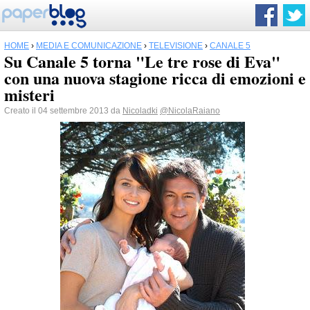
HOME
›
MEDIA E COMUNICAZIONE
›
TELEVISIONE
›
CANALE 5
Su Canale 5 torna "Le tre rose di Eva"
con una nuova stagione ricca di emozioni e
misteri
Creato il 04 settembre 2013 da
Nicoladki
@NicolaRaiano