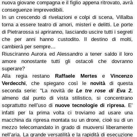
nuova giovane compagna e il figlio appena ritrovato, avrà
conseguenze imprevedibili.
In un crescendo di rivelazioni e colpi di scena, Villalba
torna a essere teatro di amori, misteri e delitti. Le porte
di Pietrarossa si apriranno, lasciando uscire tutti i segreti
che per anni hanno custodito. Il destino di molti,
cambierà per sempre…
Riusciranno Aurora ed Alessandro a tener saldo il loro
amore nonostante tutti gli ostacoli che dovranno
superare?
Alla regia restano
Raffaele Mertes
e
Vincenzo
Verdecchi
, che spiegano così le
novità
di questa
seconda serie: "La novità de
Le tre rose di Eva 2
,
almeno dal punto di vista stilistico, si concentrano
soprattutto nell’uso di
nuove tecnologie di ripresa
. E’
infatti per la prima volta ci troviamo ad usare una
macchina da ripresa montata su un drone, cioè su di un
mezzo telecomandato in grado di muoversi liberamente
nell’aria. La grande versatilità e la rapidità di esecuzione