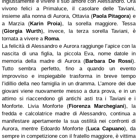
ingiustamente e vivere il suo amore con Alessandro. Ora
vivono felici a Primaluce, il casolare delle Taviani,
insieme alla nonna di Aurora, Ottavia (
Paola Pitagora
) e
a Marzia (
Karin Proia
), la sorella maggiore. Tessa
(
Giorgia Wurth
), invece, la terza sorella Taviani, è
tornata a vivere a
Roma
.
La felicità di Alessandro e Aurora raggiunge l’apice con la
nascita di una figlia, la piccola Eva, nome datole in
memoria della madre di Aurora (
Barbara De Rossi
).
Tutto sembra perfetto, fino a quando un evento
improvviso e inspiegabile trasforma in breve tempo
l’idillio della neo famiglia in un dramma. L’amore dei due
giovani viene nuovamente messo a dura prova, e in un
attimo si riaccendono gli antichi asti tra i Taviani e i
Monforte. Livia Monforte (
Fiorenza Marchegiani
), la
fredda e calcolatrice madre di Alessandro, continua a
manifestare apertamente la sua ostilità nei confronti di
Aurora, mentre Edoardo Monforte (
Luca Capuano
), da
sempre in competizione con il fratello maggiore, è vittima