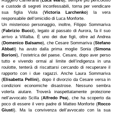
Ruggero Camerana (
Luca Ward
), sempre più pericoloso
e custode di segreti inconfessabili, torna per vendicare
sua figlia Viola (
Victoria Larchenko
) la vera
responsabile dell’omicidio di Luca Monforte.
Un misterioso personaggio, inoltre, Filippo Sommariva
(
Fabrizio Bucci
), legato al passato di Aurora, fa il suo
arrivo a Villalba. È uno dei due figli, oltre ad Andrea
(
Domenico Balsamo
), che Cesare Sommariva (
Stefano
Abbati
) ha avuto dalla prima moglie Sonia (
Simona
Borioni
), l’ostetrica del paese. Cesare, dopo aver perso
tutto e vivendo ormai al limite dell’indigenza in una
roulotte, tenterà di riscattarsi cercando di recuperare il
rapporto con i due ragazzi. Anche Laura Sommariva
(
Elisabetta Pellini
), dopo il divorzio da Cesare versa in
condizioni economiche disastrose. Nessuno sembra
volerla aiutare. Troverà inaspettatamente protezione
nell’avvocato Scilla (
Alfredo Pea
), che ha scoperto da
poco di essere il vero padre di Matteo Monforte (
Rocco
Giusti
). Ma la convivenza dell’avvocato con la sua