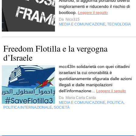
Android, si aggiorna portando diversi
miglioramenti e riducendo il rischio di
bootloop.
Leggere il seguito
Da
Nico315
MEDIA E COMUNICAZIONE
TECNOLOGIA
,
Freedom Flotilla e la vergogna
d’Israele
mcc43In solidarietà con quei cittadini
israeliani la cui onorabilità è
quotidianamente sfigurata dalle azioni
illegali e dalle manipolazioni
dell’informazione...
Leggere il seguito
Da
Maria Carla Canta
MEDIA E COMUNICAZIONE
POLITICA
,
,
POLITICA INTERNAZIONALE
SOCIETÀ
,