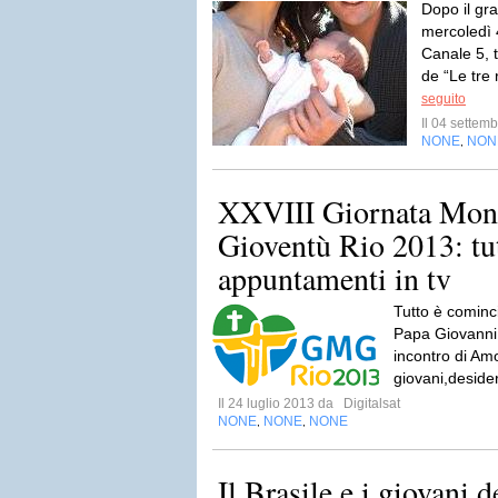
Dopo il gr
mercoledì 
Canale 5, 
de “Le tre 
seguito
Il 04 sette
NONE
NON
,
XXVIII Giornata Mond
Gioventù Rio 2013: tut
appuntamenti in tv
Tutto è cominc
Papa Giovanni 
incontro di Am
giovani,desider
Il 24 luglio 2013 da
Digitalsat
NONE
NONE
NONE
,
,
Il Brasile e i giovani