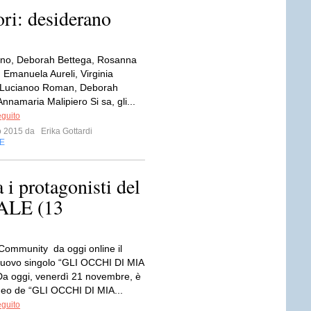
ori: desiderano
ino, Deborah Bettega, Rosanna
, Emanuela Aureli, Virginia
 Lucianoo Roman, Deborah
nnamaria Malipiero Si sa, gli...
eguito
io 2015 da
Erika Gottardi
E
 protagonisti del
LE (13
mmunity da oggi online il
nuovo singolo “GLI OCCHI DI MIA
a oggi, venerdì 21 novembre, è
video de “GLI OCCHI DI MIA...
eguito