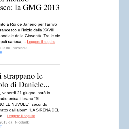
esco: la GMG 2013
onto a Rio de Janeiro per l’arrivo
ancesco e l’inizio della XXVIII
ondiale della Gioventù. Tra le vie
poli carioca,...
Leggere il seguito
 2013 da
Nicoladki
E
 strappano le
lo di Daniele...
 venerdì 21 giugno, sarà in
adiofonica il brano “SI
O LE NUVOLE”, secondo
tratto dall’album “LA SIRENA DEL
mo...
Leggere il seguito
o 2013 da
Nicoladki
E