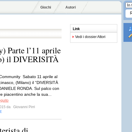
Giochi
Autori
Link
Vedi i dossier Attori
Parte l’11 aprile
o) il DIVERISITÀ
mmunity Sabato 11 aprile al
cinasco, (Milano) il “DIVERSITÀ
DANIELE RONDA. Sul palco con
re piacentino anche la sua...
eguito
 2015 da
Giovanni Pirri
E
rista di