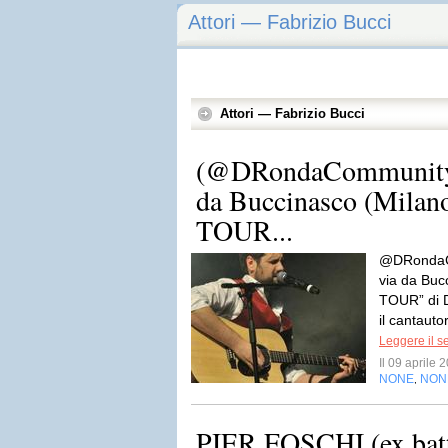
Attori — Fabrizio Bucci
Attori — Fabrizio Bucci
(@DRondaCommunity) 
da Buccinasco (Milan
TOUR...
@DRondaCo
via da Buc
TOUR” di 
il cantauto
Leggere il s
Il 09 aprile
NONE
NON
,
PIER FOSCHI (ex batte