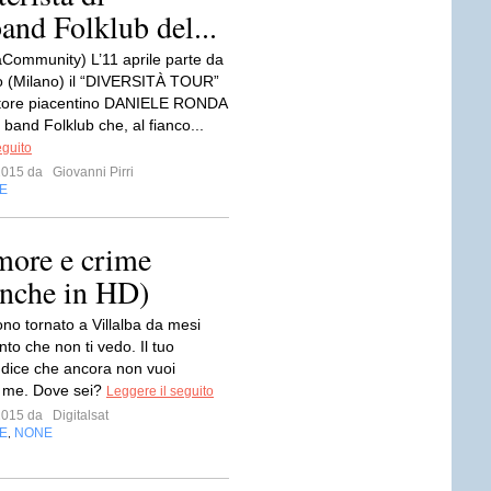
band Folklub del...
ommunity) L’11 aprile parte da
 (Milano) il “DIVERSITÀ TOUR”
utore piacentino DANIELE RONDA
 band Folklub che, al fianco...
eguito
 2015 da
Giovanni Pirri
E
amore e crime
anche in HD)
ono tornato a Villalba da mesi
nto che non ti vedo. Il tuo
i dice che ancora non vuoi
i me. Dove sei?
Leggere il seguito
 2015 da
Digitalsat
E
NONE
,