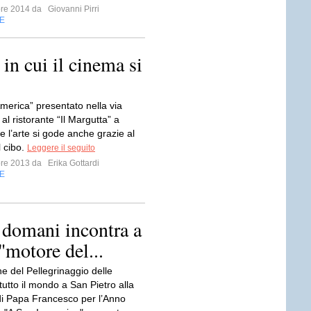
bre 2014 da
Giovanni Pirri
E
in cui il cinema si
 America” presentato nella via
i al ristorante “Il Margutta” a
 l’arte si gode anche grazie al
l cibo.
Leggere il seguito
bre 2013 da
Erika Gottardi
E
 domani incontra a
"motore del...
e del Pellegrinaggio delle
 tutto il mondo a San Pietro alla
i Papa Francesco per l’Anno