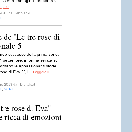
, "A Sua Immagine" presenta u...
eguito
e 2013 da
Nicoladki
E
 de ''Le tre rose di
anale 5
ande successo della prima serie,
4 settembre, in prima serata su
tornano le appassionanti storie
rose di Eva 2", l...
Leggere il
mbre 2013 da
Digitalsat
E
NONE
,
tre rose di Eva"
e ricca di emozioni