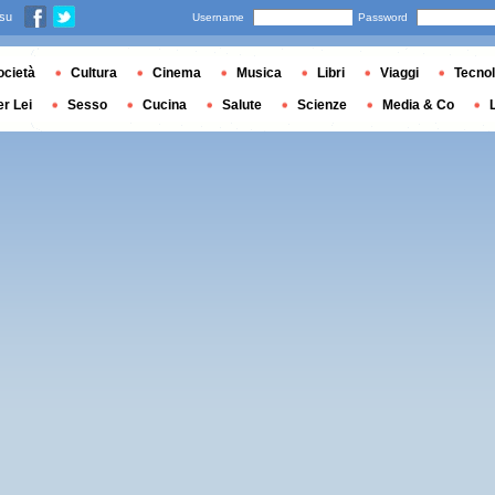
 su
Username
Password
ocietà
Cultura
Cinema
Musica
Libri
Viaggi
Tecnol
er Lei
Sesso
Cucina
Salute
Scienze
Media & Co