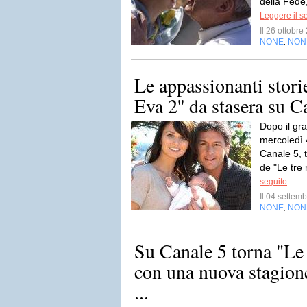
della Fede
Leggere il s
Il 26 ottobr
NONE
NON
,
Le appassionanti storie
Eva 2'' da stasera su C
Dopo il gr
mercoledì 
Canale 5, 
de "Le tre 
seguito
Il 04 sette
NONE
NON
,
Su Canale 5 torna "Le 
con una nuova stagion
...