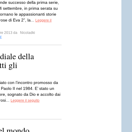
ande successo della prima serie,
4 settembre, in prima serata su
tornano le appassionanti storie
rose di Eva 2”, la...
Leggere il
mbre 2013 da
Nicoladki
E
iale della
ti gli
iato con l’incontro promosso da
Paolo II nel 1984. E’ stato un
ore, sognato da Dio e accolto dai
osi...
Leggere il seguito
 del mondo