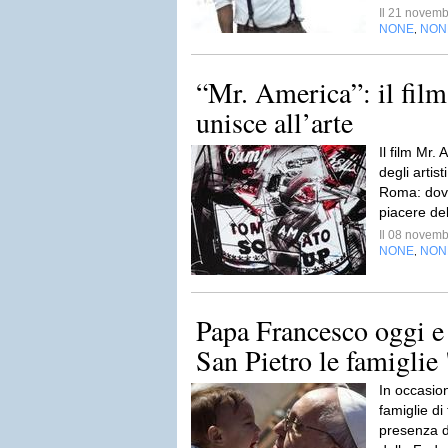
Il 21 novem
NONE
NON
,
“Mr. America”: il film 
unisce all’arte
Il film Mr.
degli artist
Roma: dove
piacere de
Il 08 novem
NONE
NON
,
Papa Francesco oggi e
San Pietro le famiglie 
In occasion
famiglie di
presenza d