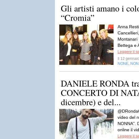
Gli artisti amano i col
“Cromia”
Anna Rest
Cancellieri
Montanari
Bettega e A
Leggere il s
Il 12 genna
NONE
NON
,
DANIELE RONDA tra i
CONCERTO DI NATA
dicembre) e del...
@DRondaCo
video del 
NONNA”. D
online il 
Leggere il s