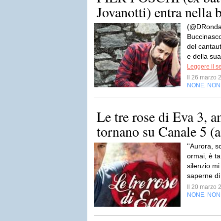
Jovanotti) entra nella 
(@DRondaC
Buccinasco
del canta
e della sua
Leggere il s
Il 26 marzo
NONE
NON
,
Le tre rose di Eva 3, 
tornano su Canale 5 (
''Aurora, s
ormai, è ta
silenzio m
saperne d
Il 20 marzo
NONE
NON
,