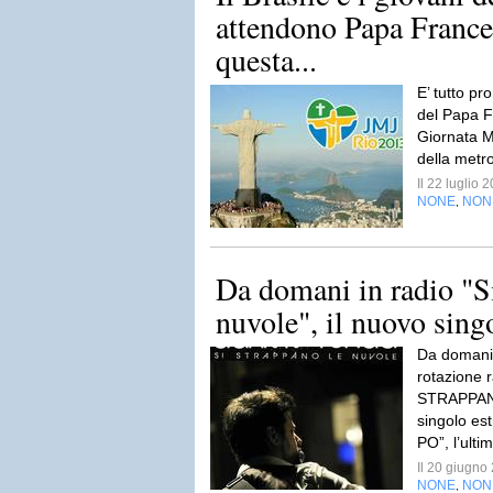
attendono Papa Franc
questa...
E’ tutto pr
del Papa Fr
Giornata M
della metro
Il 22 luglio
NONE
NON
,
Da domani in radio "Si
nuvole", il nuovo singo
Da domani,
rotazione r
STRAPPAN
singolo es
PO”, l’ulti
Il 20 giugn
NONE
NON
,