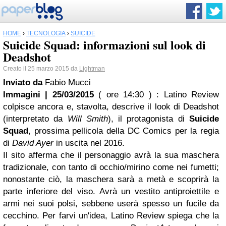
HOME
›
TECNOLOGIA
›
SUICIDE
Suicide Squad: informazioni sul look di
Deadshot
Creato il 25 marzo 2015 da
Lightman
Inviato da
Fabio Mucci
Immagini | 25/03/2015
( ore 14:30 )
: Latino Review
colpisce ancora e, stavolta, descrive il look di Deadshot
(interpretato da
Will Smith
), il protagonista di
Suicide
Squad
, prossima pellicola della DC Comics per la regia
di
David Ayer
in uscita nel 2016.
Il sito afferma che il personaggio avrà la sua maschera
tradizionale, con tanto di occhio/mirino come nei fumetti;
nonostante ciò, la maschera sarà a metà e scoprirà la
parte inferiore del viso. Avrà un vestito antiproiettile e
armi nei suoi polsi, sebbene userà spesso un fucile da
cecchino. Per farvi un'idea, Latino Review spiega che la