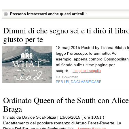
Possono interessarti anche questi articoli :
Dimmi di che segno sei e ti dirò il libr
giusto per te
18 mag 2015 Posted by Tiziana Bilotta I
leggo l' oroscopo, lo ammetto. Ad
esempio, appena compro Cosmopolitan
mi fiondo sulle ultime pagine per
scoprir...
Leggere il seguito
Da
Gowoman
PER LEI
DA CLASSIFICARE
,
Ordinato Queen of the South con Alice
Braga
Inviato da Davide SicaNotizia | 13/05/2015 ( ore 10:51 )
L’adattamento del popolare romanzo di Arturo Perez-Reverte, La
Reina Del Sur, ha avuto finalmente il vi...