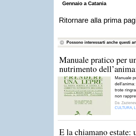
Gennaio a Catania
Ritornare alla prima pag
Possono interessarti anche questi art
Manuale pratico per un
nutrimento dell’anima: 
Manuale pr
dell’anima: 
trote ringr
non rappre
Da
Zaziene
CULTURA
,
E la chiamano estate: