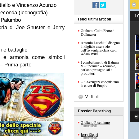
iello e Vincenzo Acunzo
econda (iconografia)
I
I suoi ultimi articoli
 Palumbo
ria di Joe Shuster e Jerry
Gotham: Colm Feore è
Dollmaker
Antonio Lucchi: il disegno
in digitale a servizio
i e battaglie
dell’avventura classica di
Adam Wild
a e armonia come simboli
I combattimenti di Batman
à – Prima parte
V Superman – iZombie,
parlano protagonisti e
produttori
Gli Avengers conquistano
la cover di Empire
Vedi tutti
Dossier Paperblog
Giuliano Piccininno
Fumettisti
Jerry Siegel
Fumettisti