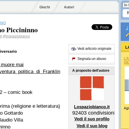
Giochi
Autori
NNO
o Piccininno
it
@lospaziobianco
L
Vedi articolo originale
iversario
L'
Segnala un abuso
GI
n muore mai
A proposito dell'autore
ntura politica di Franklin
2 – comic book
ima (religione e letteratura)
Lospaziobianco.it
Agi
92403
condivisioni
o Gottardo
Vedi il suo profilo
audio Villa
Vedi il suo blog
ninno