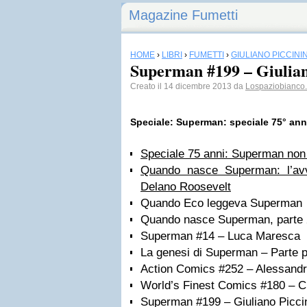
Magazine Fumetti
HOME
›
LIBRI
›
FUMETTI
›
GIULIANO PICCINI
Superman #199 – Giulian
Creato il 14 dicembre 2013 da
Lospaziobianco.
Speciale: Superman: speciale 75° ann
Speciale 75 anni: Superman no
Quando nasce Superman: l’avve
Delano Roosevelt
Quando Eco leggeva Superman
Quando nasce Superman, parte 
Superman #14 – Luca Maresca
La genesi di Superman – Parte pr
Action Comics #252 – Alessandr
World’s Finest Comics #180 – Cl
Superman #199 – Giuliano Picci