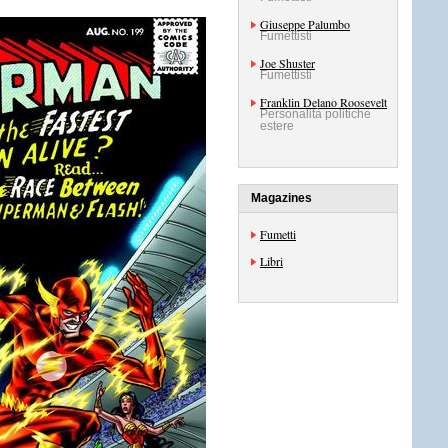
Giuseppe Palumbo
Fumettisti
Joe Shuster
Fumettisti
Franklin Delano Roosevelt
Personalità politiche
estere
Magazines
Fumetti
Libri