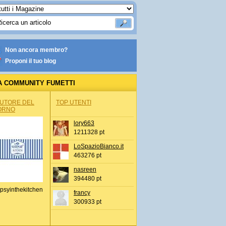
Non ancora membro?
Proponi il tuo blog
A COMMUNITY FUMETTI
AUTORE DEL
TOP UTENTI
ORNO
lory663
1211328 pt
LoSpazioBianco.it
463276 pt
nasreen
394480 pt
psyinthekitchen
francy
300933 pt