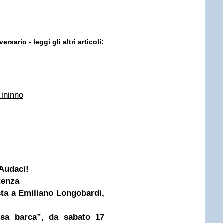
sario - leggi gli altri articoli:
cininno
Audaci!
tenza
ista a Emiliano Longobardi,
essa barca”, da sabato 17