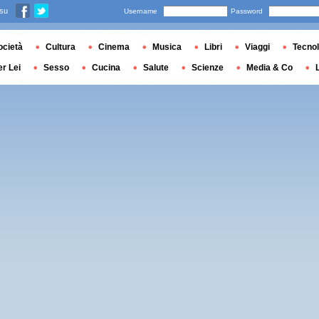
 su
Username
Password
ocietà
Cultura
Cinema
Musica
Libri
Viaggi
Tecnol
er Lei
Sesso
Cucina
Salute
Scienze
Media & Co