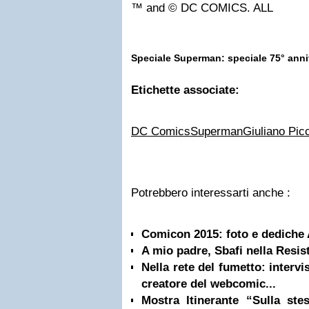
™ and © DC COMICS. ALL
Speciale Superman: speciale 75° anniver
Etichette associate:
DC Comics
Superman
Giuliano Pic
Potrebbero interessarti anche :
Comicon 2015: foto e dediche 
A mio padre, Sbafi nella Resis
Nella rete del fumetto: interv
creatore del webcomic...
Mostra Itinerante “Sulla st