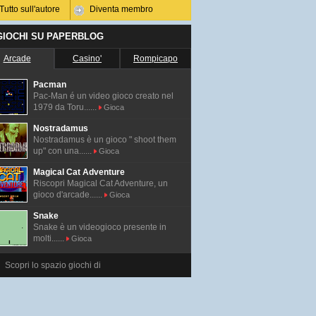
Tutto sull'autore
Diventa membro
 GIOCHI SU PAPERBLOG
Arcade
Casino'
Rompicapo
Pacman
Pac-Man é un video gioco creato nel
1979 da Toru......
Gioca
Nostradamus
Nostradamus è un gioco " shoot them
up" con una......
Gioca
Magical Cat Adventure
Riscopri Magical Cat Adventure, un
gioco d'arcade......
Gioca
Snake
Snake è un videogioco presente in
molti......
Gioca
Scopri lo spazio giochi di