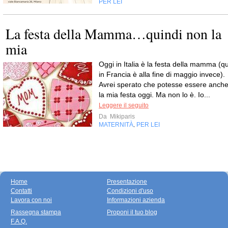
PER LEI
La festa della Mamma…quindi non la
mia
Oggi in Italia è la festa della mamma (qu
in Francia è alla fine di maggio invece).
Avrei sperato che potesse essere anch
la mia festa oggi. Ma non lo è. Io...
Leggere il seguito
Da
Mikiparis
MATERNITÀ
PER LEI
,
Home
Presentazione
Contatti
Condizioni d'uso
Lavora con noi
Informazioni azienda
Rassegna stampa
Proponi il tuo blog
F.A.Q.