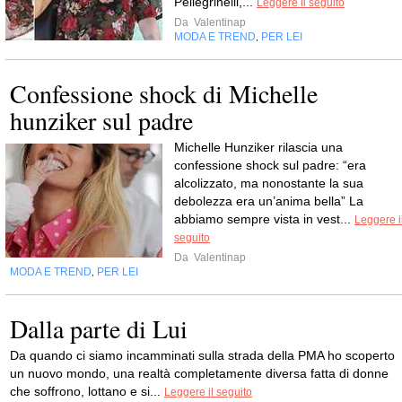
Pellegrinelli,...
Leggere il seguito
Da
Valentinap
MODA E TREND
PER LEI
,
Confessione shock di Michelle
hunziker sul padre
Michelle Hunziker rilascia una
confessione shock sul padre: “era
alcolizzato, ma nonostante la sua
debolezza era un’anima bella” La
abbiamo sempre vista in vest...
Leggere i
seguito
Da
Valentinap
MODA E TREND
PER LEI
,
Dalla parte di Lui
Da quando ci siamo incamminati sulla strada della PMA ho scoperto
un nuovo mondo, una realtà completamente diversa fatta di donne
che soffrono, lottano e si...
Leggere il seguito