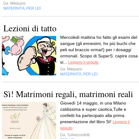
Da
Mikiparis
MATERNITÀ
PER LEI
,
Lezioni di tatto
Mercoledi mattina ho fatto gli esami del
sangue (gli ennesimi, ho più buchi che
peli sul braccio ormai!) per i dosaggi
ormonali. Scopo di SuperS: capire cosa
si...
Leggere il seguito
Da
Mikiparis
MATERNITÀ
PER LEI
,
Sì! Matrimoni regali, matrimoni reali
Giovedì 14 maggio, in una Milano
caldissima e super caotica,Tulle e
confetti ha partecipato alla prima
presentazione del libro Sì!
Leggere il
seguito
Da
Tulleeconfetti