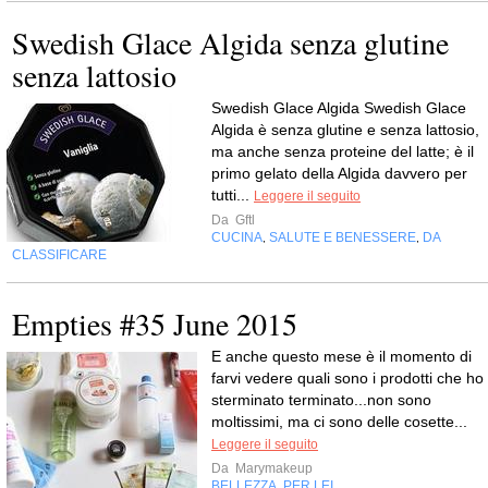
Swedish Glace Algida senza glutine
senza lattosio
Swedish Glace Algida Swedish Glace
Algida è senza glutine e senza lattosio,
ma anche senza proteine del latte; è il
primo gelato della Algida davvero per
tutti...
Leggere il seguito
Da
Gftl
CUCINA
SALUTE E BENESSERE
DA
,
,
CLASSIFICARE
Empties #35 June 2015
E anche questo mese è il momento di
farvi vedere quali sono i prodotti che ho
sterminato terminato...non sono
moltissimi, ma ci sono delle cosette...
Leggere il seguito
Da
Marymakeup
BELLEZZA
PER LEI
,