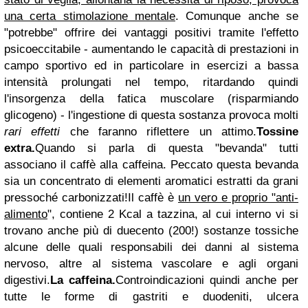
una certa stimolazione mentale
.
Comunque anche se
"potrebbe" offrire dei vantaggi positivi tramite l'effetto
psicoeccitabile - aumentando le capacità di prestazioni in
campo sportivo ed in particolare in esercizi a bassa
intensità prolungati nel tempo, ritardando quindi
l'insorgenza della fatica muscolare (risparmiando
glicogeno) - l'ingestione di questa sostanza provoca molti
rari effetti
che faranno riflettere un attimo.
Tossine
extra.
Quando si parla di questa "bevanda" tutti
associano il caffè alla caffeina.
Peccato questa
bevanda
sia un concentrato di elementi aromatici estratti da grani
pressoché carbonizzati!
Il caffè è
un vero e proprio "anti-
alimento
", contiene 2 Kcal a tazzina, al cui interno vi si
trovano anche più di duecento (200!) sostanze tossiche
alcune delle quali responsabili dei danni al
sistema
nervoso, altre al sistema vascolare e agli organi
digestivi.
La caffeina.
Controindicazioni quindi anche per
tutte le forme di gastriti e duodeniti, ulcera