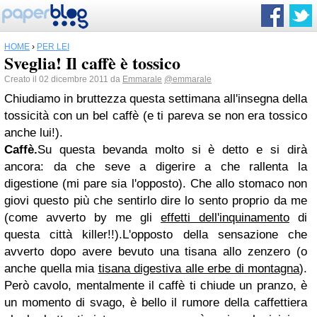
HOME
›
PER LEI
Sveglia! Il caffè è tossico
Creato il 02 dicembre 2011 da
Emmarale
@emmarale
Chiudiamo in bruttezza questa settimana all'insegna della
tossicità c
on un bel caffè (e
ti pareva se non era tossico
anche lui!).
Caffè.
Su questa bevanda molto si è detto e si dirà
ancora: da che seve a digerire a che rallenta la
digestione (mi pare sia l'opposto). Che allo stomaco non
giovi questo più che sentirlo dire lo sento proprio da me
(come avverto by me gli
effetti dell'inquinamento
di
questa città killer!!).
L'opposto della sensazione che
avverto dopo avere bevuto una tisana allo zenzero (o
anche quella mia
tisana digestiva alle erbe di montagna
).
Però cavolo, mentalmente il caffè ti chiude un pranzo, è
un momento di svago, è bello il rumore della caffettiera