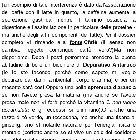
(un esempio di tale interferenza è dato dall'associazione
del caffè con il latte in quanto, la caffeina aumenta la
secrezione gastrica mentre il tannino ostacola la
digestione e l'assimilazione in particolare delle proteine -
ma anche degli altri componenti del latte).
Per il dossier
completo vi rimando alla
fonte
.
Cfafè
(il senso non
cambia, leggete comunque caffè, vero?)
Ma non
disperiamo. Dopo i pasti potremmo prendere la buona
abitudine di bere un bicchiere di
Depurativo Antartico
(io lo sto facendo perchè come sapete mi voglio
depurare dai danni ambientali, corpo e anima) e per un
mesetto sarà così.
Oppure una bella
spremuta d'arancia
se non l'avete presa la mattina (ma anche se l'avete
presa male non vi farà perché la vitamina C
non viene
accumulata
e gli eccessi si eliminano).
O anche una
tazza di
tè verde
, un toccasana, ma anche una
tisana al
ginseng
, uno stimolante naturale per l'energia fisica e
mentale (perfetto anche se si vive un calo del desiderio
per effetto dello
stress
- questa cosa non la sapevo, l'ho