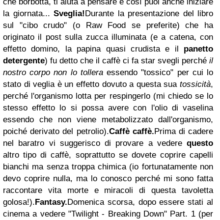
che borbotta, ti aiuta a pensare e così puoi anche iniziare
la giornata...
Sveglia!
Durante la presentazione del libro
sul "cibo crudo" (o Raw Food se preferite) che ha
originato il post sulla zucca illuminata (e a catena, con
effetto domino, la papina quasi crudista e il
panetto
detergente
) fu detto che il caffè ci fa star svegli perché
il
nostro corpo non lo tollera
essendo "tossico" per cui lo
stato di veglia è un effetto dovuto a questa sua
tossicità
,
perché l'organismo lotta per respingerlo (mi chiedo se lo
stesso effetto lo si possa avere con l'olio di vaselina
essendo che non viene metabolizzato dall'organismo,
poiché derivato del petrolio).
Caffè caffè
.
Prima di cadere
nel baratro vi suggerisco di provare a vedere
questo
altro tipo di caffè, soprattutto se dovete coprire capelli
bianchi ma senza troppa chimica (io fortunatamente non
devo coprire nulla, ma lo conosco perché mi sono fatta
raccontare vita morte e miracoli di questa tavoletta
golosa!).
Fantasy
.
Domenica scorsa, dopo essere stati al
cinema a vedere
"Twilight - Breaking Down" Part. 1 (per