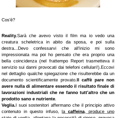
Cos'è?
Reality.
Sarà che avevo visto il film ma io vedo una
creatura scheletrica in abito da sposa, e poi sulla
destra...
Devo confessarvi che all'inizio mi sono
impressionata ma poi ho pensato che era proprio una
bella coincidenza (nel frattempo Report trasmetteva il
servizio sui danni provocati dai telefoni cellulari!).
Eccovi
nel dettaglio qualche spiegazione che risulterebbe da un
documento scientificamente provato.
Il caffè pare non
avere nulla di alimentare essendo il risultato finale di
lavorazioni industriali che ne fanno tutt'altro che un
prodotto sano e nutriente
.
Veglia.
I suoi sostenitori affermano che il principio attivo
contenuto in questo infuso,
la
caffeina
, produce uno
stato di veglia, allontana la necessità di riposo, provoca