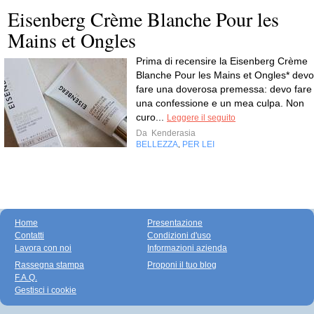
Eisenberg Crème Blanche Pour les
Mains et Ongles
Prima di recensire la Eisenberg Crème
Blanche Pour les Mains et Ongles* devo
fare una doverosa premessa: devo fare
una confessione e un mea culpa. Non
curo...
Leggere il seguito
Da
Kenderasia
BELLEZZA
PER LEI
,
Home
Presentazione
Contatti
Condizioni d'uso
Lavora con noi
Informazioni azienda
Rassegna stampa
Proponi il tuo blog
F.A.Q.
Gestisci i cookie