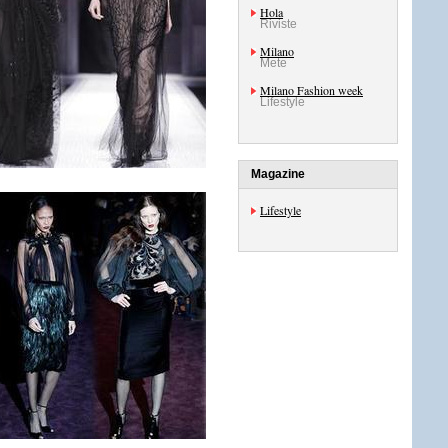
Hola
Riviste
Milano
Mete
Milano Fashion week
Lifestyle
Magazine
Lifestyle