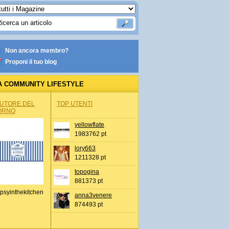
Non ancora membro?
Proponi il tuo blog
A COMMUNITY LIFESTYLE
AUTORE DEL
TOP UTENTI
ORNO
yellowflate
1983762 pt
lory663
1211328 pt
topogina
881373 pt
psyinthekitchen
anna3venere
874493 pt