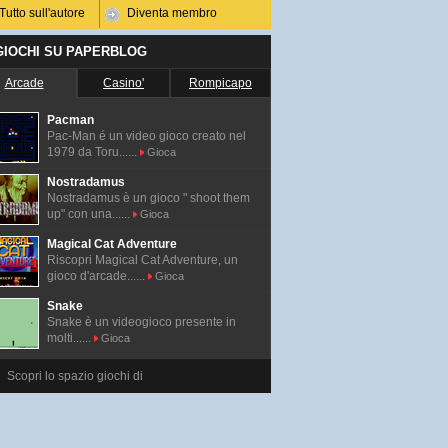
Tutto sull'autore
Diventa membro
 GIOCHI SU PAPERBLOG
Arcade
Casino'
Rompicapo
Pacman
Pac-Man é un video gioco creato nel
1979 da Toru......
Gioca
Nostradamus
Nostradamus è un gioco " shoot them
up" con una......
Gioca
Magical Cat Adventure
Riscopri Magical Cat Adventure, un
gioco d'arcade......
Gioca
Snake
Snake è un videogioco presente in
molti......
Gioca
Scopri lo spazio giochi di