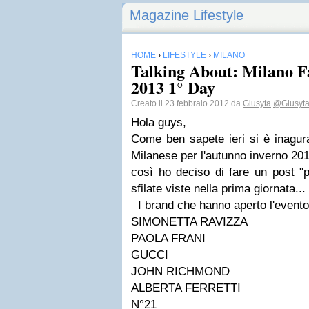
Magazine Lifestyle
HOME
›
LIFESTYLE
›
MILANO
Talking About: Milano F
2013 1° Day
Creato il 23 febbraio 2012 da
Giusyta
@Giusyt
Hola guys,
Come ben sapete ieri si è inagur
Milanese per l'autunno inverno 20
così ho deciso di fare un post "
sfilate viste nella prima giornata...
I brand che hanno aperto l'evento
SIMONETTA RAVIZZA
PAOLA FRANI
GUCCI
JOHN RICHMOND
ALBERTA FERRETTI
N°21