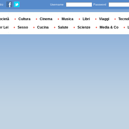
 su
Username
Password
ocietà
Cultura
Cinema
Musica
Libri
Viaggi
Tecnol
er Lei
Sesso
Cucina
Salute
Scienze
Media & Co