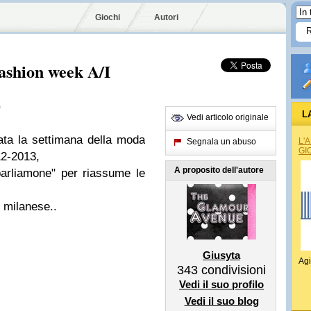
Giochi
Autori
ashion week A/I
a
L
Vedi articolo originale
ata la settimana della moda
L'
Segnala un abuso
GI
12-2013,
A proposito dell'autore
parliamone" per riassume le
 milanese..
Giusyta
Agi
343
condivisioni
Vedi il suo profilo
Vedi il suo blog