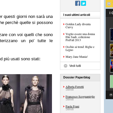
I
I suoi ultimi articoli
er questi giorni non sarà una
anche perchè quelle si possono
Golden Lady diventa
Curvy
Voglio essere una donna
zare con voi quelli che sono
Elie Saab, collezione
PreFall 2013
terizzano un po' tutte le
Occhio ai trend: Righe e
Legno
Mary-Jane Mania!
d più usati sono stati:
Vedi tutti
Dossier Paperblog
Alberta Ferretti
Stilisti
Francesco Scognamiglio
Stilisti
Paola Frani
Stilisti