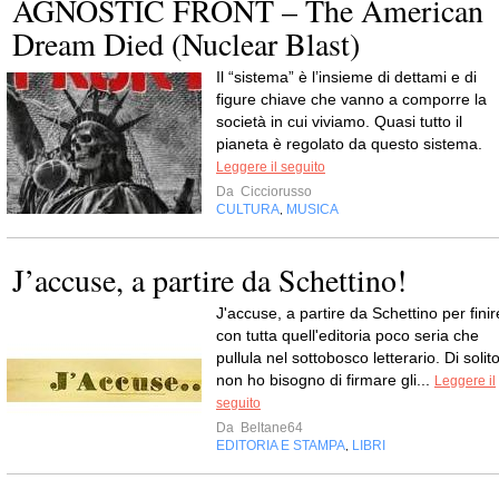
AGNOSTIC FRONT – The American
Dream Died (Nuclear Blast)
Il “sistema” è l’insieme di dettami e di
figure chiave che vanno a comporre la
società in cui viviamo. Quasi tutto il
pianeta è regolato da questo sistema.
Leggere il seguito
Da
Cicciorusso
CULTURA
MUSICA
,
J’accuse, a partire da Schettino!
J'accuse, a partire da Schettino per finir
con tutta quell'editoria poco seria che
pullula nel sottobosco letterario. Di solit
non ho bisogno di firmare gli...
Leggere il
seguito
Da
Beltane64
EDITORIA E STAMPA
LIBRI
,