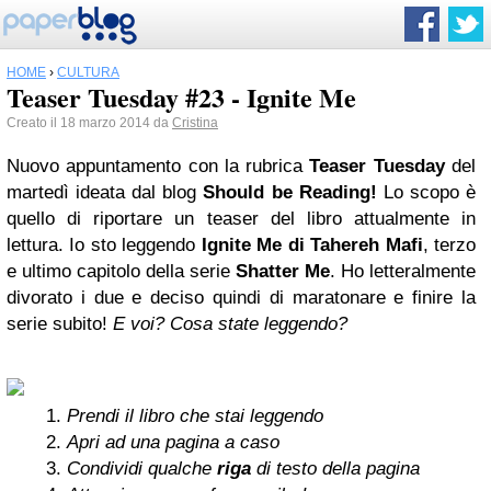
HOME
›
CULTURA
Teaser Tuesday #23 - Ignite Me
Creato il 18 marzo 2014 da
Cristina
Nuovo appuntamento con la rubrica
Teaser Tuesday
del
martedì ideata dal blog
Should be Reading!
Lo scopo è
quello di riportare un teaser del libro attualmente in
lettura. Io sto leggendo
Ignite Me di Tahereh Mafi
, terzo
e ultimo capitolo della serie
Shatter Me
. Ho letteralmente
divorato i due e deciso quindi di maratonare e finire la
serie subito!
E voi? Cosa state leggendo?
Prendi il libro che stai leggendo
Apri ad una pagina a caso
Condividi qualche
riga
di testo della pagina