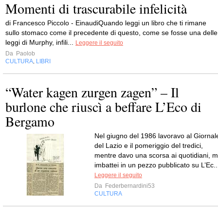
Momenti di trascurabile infelicità
di Francesco Piccolo - EinaudiQuando leggi un libro che ti rimane
sullo stomaco come il precedente di questo, come se fosse una delle
leggi di Murphy, infili...
Leggere il seguito
Da
Paolob
CULTURA
LIBRI
,
“Water kagen zurgen zagen” – Il
burlone che riuscì a beffare L’Eco di
Bergamo
Nel giugno del 1986 lavoravo al Giornal
del Lazio e il pomeriggio del tredici,
mentre davo una scorsa ai quotidiani, m
imbattei in un pezzo pubblicato su L’Ec..
Leggere il seguito
Da
Federbernardini53
CULTURA