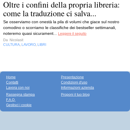
Oltre i confini della propria libreria:
come la traduzione ci salva...
Se osserviamo con onestà la pila di volumi che giace sul nostro
comodino o scorriamo le classifiche dei bestseller settimanali,
noteremo quasi sicurament...
Leggere il seguito
Da
Nicolasit
CULTURA
LAVORO
LIBRI
,
,
Home
Presentazione
Contatti
Condizioni d'uso
Lavora con noi
Informazioni azienda
Rassegna stampa
Proponi il tuo blog
F.A.Q.
Gestisci i cookie