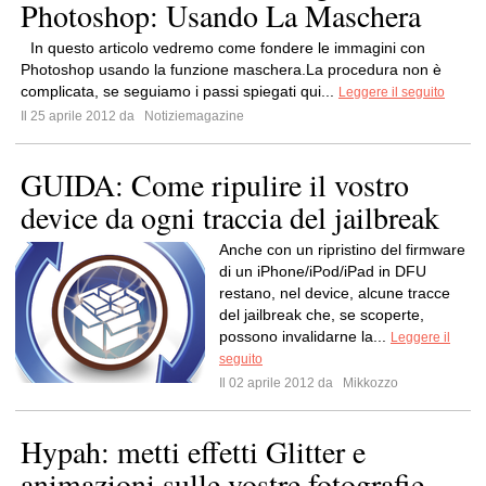
Photoshop: Usando La Maschera
In questo articolo vedremo come fondere le immagini con
Photoshop usando la funzione maschera.La procedura non è
complicata, se seguiamo i passi spiegati qui...
Leggere il seguito
Il 25 aprile 2012 da
Notiziemagazine
GUIDA: Come ripulire il vostro
device da ogni traccia del jailbreak
Anche con un ripristino del firmware
di un iPhone/iPod/iPad in DFU
restano, nel device, alcune tracce
del jailbreak che, se scoperte,
possono invalidarne la...
Leggere il
seguito
Il 02 aprile 2012 da
Mikkozzo
Hypah: metti effetti Glitter e
animazioni sulle vostre fotografie