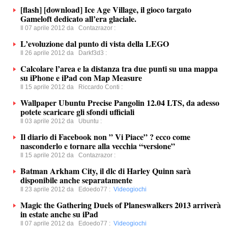
[flash] [download] Ice Age Village, il gioco targato
Gameloft dedicato all’era glaciale.
Il 07 aprile 2012 da
Contazrazor
:
L’evoluzione dal punto di vista della LEGO
Il 26 aprile 2012 da
Darkf3d3
:
Calcolare l’area e la distanza tra due punti su una mappa
su iPhone e iPad con Map Measure
Il 15 aprile 2012 da
Riccardo Conti
:
Wallpaper Ubuntu Precise Pangolin 12.04 LTS, da adesso
potete scaricare gli sfondi ufficiali
Il 03 aprile 2012 da
Ubuntu
:
Il diario di Facebook non ” Vi Piace” ? ecco come
nasconderlo e tornare alla vecchia “versione”
Il 15 aprile 2012 da
Contazrazor
:
Batman Arkham City, il dlc di Harley Quinn sarà
disponibile anche separatamente
Il 23 aprile 2012 da
Edoedo77
:
Videogiochi
Magic the Gathering Duels of Planeswalkers 2013 arriverà
in estate anche su iPad
Il 07 aprile 2012 da
Edoedo77
:
Videogiochi