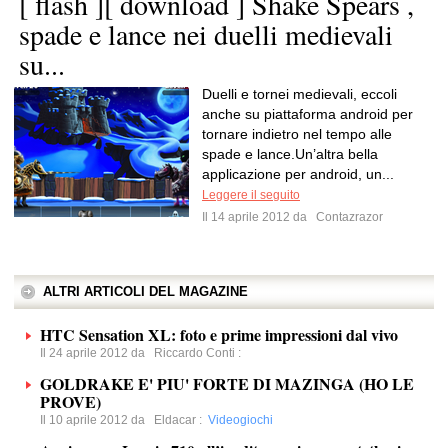
[ flash ][ download ] Shake Spears ,
spade e lance nei duelli medievali
su...
Duelli e tornei medievali, eccoli
anche su piattaforma android per
tornare indietro nel tempo alle
spade e lance.Un’altra bella
applicazione per android, un...
Leggere il seguito
Il 14 aprile 2012 da
Contazrazor
ALTRI ARTICOLI DEL MAGAZINE
HTC Sensation XL: foto e prime impressioni dal vivo
Il 24 aprile 2012 da
Riccardo Conti
:
GOLDRAKE E' PIU' FORTE DI MAZINGA (HO LE
PROVE)
Il 10 aprile 2012 da
Eldacar
:
Videogiochi