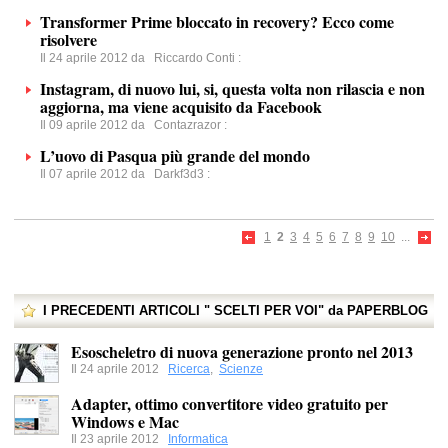
Transformer Prime bloccato in recovery? Ecco come
risolvere
Il 24 aprile 2012 da
Riccardo Conti
:
Instagram, di nuovo lui, si, questa volta non rilascia e non
aggiorna, ma viene acquisito da Facebook
Il 09 aprile 2012 da
Contazrazor
:
L’uovo di Pasqua più grande del mondo
Il 07 aprile 2012 da
Darkf3d3
:
1
2
3
4
5
6
7
8
9
10
...
I PRECEDENTI ARTICOLI " SCELTI PER VOI" da PAPERBLOG
Esoscheletro di nuova generazione pronto nel 2013
Il 24 aprile 2012
Ricerca
,
Scienze
Adapter, ottimo convertitore video gratuito per
Windows e Mac
Il 23 aprile 2012
Informatica