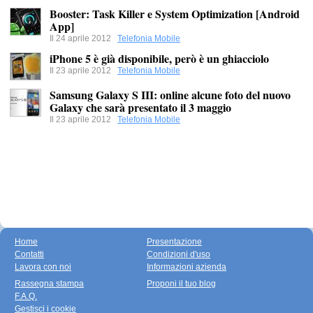
Booster: Task Killer e System Optimization [Android
App]
Il 24 aprile 2012
Telefonia Mobile
iPhone 5 è già disponibile, però è un ghiacciolo
Il 23 aprile 2012
Telefonia Mobile
Samsung Galaxy S III: online alcune foto del nuovo
Galaxy che sarà presentato il 3 maggio
Il 23 aprile 2012
Telefonia Mobile
Home
Presentazione
Contatti
Condizioni d'uso
Lavora con noi
Informazioni azienda
Rassegna stampa
Proponi il tuo blog
F.A.Q.
Gestisci i cookie