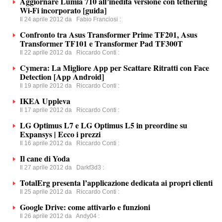
Aggiornare Lumia 710 all’inedita versione con tethering
Wi-Fi incorporato [guida]
Il 24 aprile 2012 da
Fabio Franciosi
:
Confronto tra Asus Transformer Prime TF201, Asus
Transformer TF101 e Transformer Pad TF300T
Il 22 aprile 2012 da
Riccardo Conti
:
Cymera: La Migliore App per Scattare Ritratti con Face
Detection [App Android]
Il 19 aprile 2012 da
Riccardo Conti
:
IKEA Uppleva
Il 17 aprile 2012 da
Riccardo Conti
:
LG Optimus L7 e LG Optimus L5 in preordine su
Expansys | Ecco i prezzi
Il 16 aprile 2012 da
Riccardo Conti
:
Il cane di Yoda
Il 27 aprile 2012 da
Darkf3d3
:
TotalErg presenta l’applicazione dedicata ai propri clienti
Il 25 aprile 2012 da
Riccardo Conti
:
Google Drive: come attivarlo e funzioni
Il 26 aprile 2012 da
Andy04
: