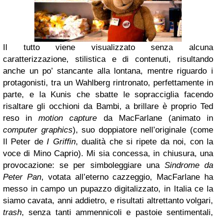
Il tutto viene visualizzato senza alcuna
caratterizzazione, stilistica e di contenuti, risultando
anche un po’ stancante alla lontana, mentre riguardo i
protagonisti, tra un Wahlberg rintronato, perfettamente in
parte, e la Kunis che sbatte le sopracciglia facendo
risaltare gli occhioni da Bambi, a brillare è proprio Ted
reso in
motion capture
da MacFarlane (animato in
computer graphics
), suo doppiatore nell’originale (come
Il Peter de
I Griffin
, dualità che si ripete da noi, con la
voce di Mino Caprio). Mi sia concessa, in chiusura, una
provocazione: se per simboleggiare una
Sindrome da
Peter Pan
, votata all’eterno cazzeggio, MacFarlane ha
messo in campo un pupazzo digitalizzato, in Italia ce la
siamo cavata, anni addietro, e risultati altrettanto volgari,
trash
, senza tanti ammennicoli e pastoie sentimentali,