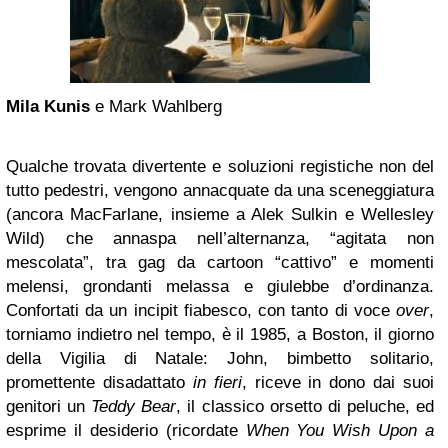
Mila Kunis
e Mark Wahlberg
Qualche trovata divertente e soluzioni registiche non del
tutto pedestri, vengono annacquate da una sceneggiatura
(ancora MacFarlane, insieme a Alek Sulkin e Wellesley
Wild) che annaspa nell’alternanza, “agitata non
mescolata”, tra gag da cartoon “cattivo” e momenti
melensi, grondanti melassa e giulebbe d’ordinanza.
Confortati da un incipit fiabesco, con tanto di voce
over
,
torniamo indietro nel tempo, è il 1985, a Boston, il giorno
della Vigilia di Natale: John, bimbetto solitario,
promettente disadattato
in fieri
, riceve in dono dai suoi
genitori un
Teddy Bear
, il classico orsetto di peluche, ed
esprime il desiderio (ricordate
When You Wish Upon a