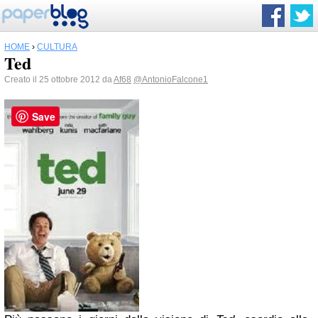
HOME
›
CULTURA
Ted
Creato il 25 ottobre 2012 da
Af68
@AntonioFalcone1
Save