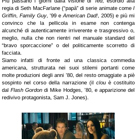
Più passano i giorni dalla visione di
Ted
, esordio alla
regia di Seth MacFarlane (“papà” di serie animate come
I
Griffin
,
Family Guy
, ’99 e
American Dad!
, 2005) e più mi
convinco che la pellicola in esame non contenga
alcunché di autenticamente irriverente e trasgressivo o,
meglio, nulla che non rientri nel manuale standard del
“bravo sporcaccione” o del politicamente scorretto di
facciata.
Siamo infatti di fronte ad una classica commedia
americana, strutturata nei suoi stilemi portanti come
molte produzioni degli anni ’80, del resto omaggiate a piè
sospinto nel corso della narrazione (il
clou
è costituito
dal
Flash Gordon
di Mike Hodges, ’80, e apparizione del
redivivo protagonista, Sam J. Jones).