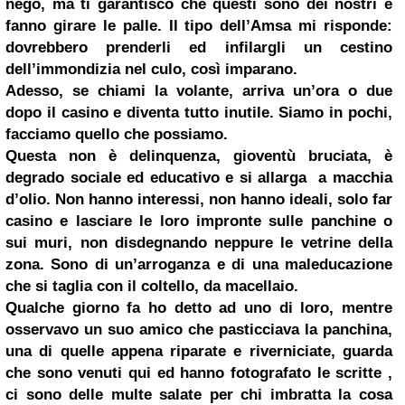
nego, ma ti garantisco che questi sono dei nostri e
fanno girare le palle. Il tipo dell’Amsa mi risponde:
dovrebbero prenderli ed infilargli un cestino
dell’immondizia nel culo, così imparano.
Adesso, se chiami la volante, arriva un’ora o due
dopo il casino e diventa tutto inutile. Siamo in pochi,
facciamo quello che possiamo.
Questa non è delinquenza, gioventù bruciata, è
degrado sociale ed educativo e si allarga a macchia
d’olio. Non hanno interessi, non hanno ideali, solo far
casino e lasciare le loro impronte sulle panchine o
sui muri, non disdegnando neppure le vetrine della
zona. Sono di un’arroganza e di una maleducazione
che si taglia con il coltello, da macellaio.
Qualche giorno fa ho detto ad uno di loro, mentre
osservavo un suo amico che pasticciava la panchina,
una di quelle appena riparate e riverniciate, guarda
che sono venuti qui ed hanno fotografato le scritte ,
ci sono delle multe salate per chi imbratta la cosa