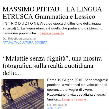
MASSIMO PITTAU – LA LINGUA
ETRUSCA Grammatica e Lessico
I N T R O D U Z I O N E Area ed epoca di diffusione della lingua
etrusca§ 1. La lingua etrusca è quella che parlavano gli Etruschi,
civilissimo popolo che...
Leggere il seguito
Da
Rosebudgiornalismo
ATTUALITÀ
CULTURA
SOCIETÀ
,
,
“Malattie senza dignità”, una mostra
fotografica sulla realtà quotidiana
delle...
Roma 10 Giugno 2015 -Sono fotografie
poetiche, a volte tristi e a volte piene di
speranza e di voglia di vivere.
Raccontano la vita quotidiana di quasi
5milion...
Leggere il seguito
Da
Yellowflate
ATTUALITÀ