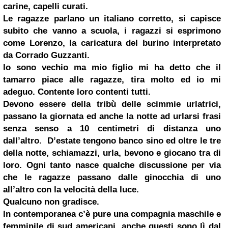
carine, capelli curati.
Le ragazze parlano un italiano corretto, si capisce
subito che vanno a scuola, i ragazzi si esprimono
come Lorenzo, la caricatura del burino interpretato
da
Corrado Guzzanti
.
Io sono vechio ma mio figlio mi ha detto che il
tamarro piace alle ragazze, tira molto ed io mi
adeguo. Contente loro contenti tutti.
Devono essere della tribù delle scimmie urlatrici,
passano la giornata ed anche la notte ad urlarsi frasi
senza senso a 10 centimetri di distanza uno
dall’altro. D’estate tengono banco sino ed oltre le tre
della notte, schiamazzi, urla, bevono e giocano tra di
loro. Ogni tanto nasce qualche discussione per via
che le ragazze passano dalle ginocchia di uno
all’altro con la velocità della luce.
Qualcuno non gradisce.
In contemporanea c’è pure una compagnia maschile e
femminile di sud americani, anche questi sono lì dal