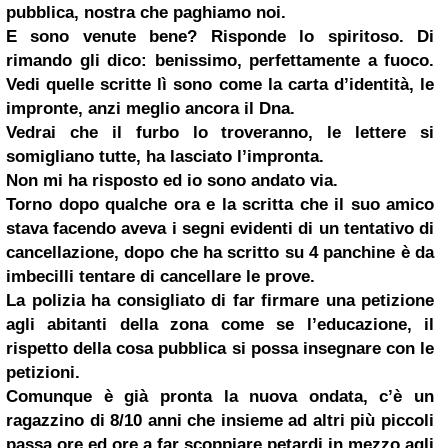
pubblica, nostra che paghiamo noi.
E sono venute bene? Risponde lo spiritoso. Di
rimando gli dico: benissimo, perfettamente a fuoco.
Vedi quelle scritte lì sono come la carta d’identità, le
impronte, anzi meglio ancora il Dna.
Vedrai che il furbo lo troveranno, le lettere si
somigliano tutte, ha lasciato l’impronta.
Non mi ha risposto ed io sono andato via.
Torno dopo qualche ora e la scritta che il suo amico
stava facendo aveva i segni evidenti di un tentativo di
cancellazione, dopo che ha scritto su 4 panchine è da
imbecilli tentare di cancellare le prove.
La polizia ha consigliato di far firmare una petizione
agli abitanti della zona come se l’educazione, il
rispetto della cosa pubblica si possa insegnare con le
petizioni.
Comunque è già pronta la nuova ondata, c’è un
ragazzino di 8/10 anni che insieme ad altri più piccoli
passa ore ed ore a far scoppiare petardi in mezzo agli